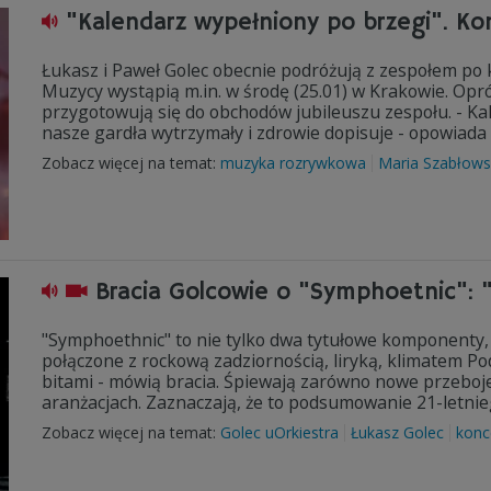
"Kalendarz wypełniony po brzegi". Ko
Łukasz i Paweł Golec obecnie podróżują z zespołem p
Muzycy wystąpią m.in. w środę (25.01) w Krakowie. Op
przygotowują się do obchodów jubileuszu zespołu. - Kal
nasze gardła wytrzymały i zdrowie dopisuje - opowiada
Zobacz więcej na temat:
muzyka rozrywkowa
Maria Szabłow
Bracia Golcowie o "Symphoetnic": 
"Symphoethnic" to nie tylko dwa tytułowe komponenty, c
połączone z rockową zadziornością, liryką, klimatem P
bitami - mówią bracia. Śpiewają zarówno nowe przeboje,
aranżacjach. Zaznaczają, że to podsumowanie 21-letnieg
Zobacz więcej na temat:
Golec uOrkiestra
Łukasz Golec
konc