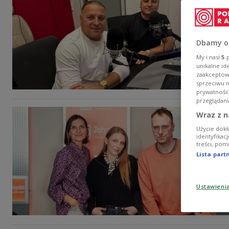
Dbamy o
My i nasi
5
p
unikalne id
zaakceptowa
sprzeciwu 
prywatnośc
przeglądani
Wraz z n
Użycie dokł
identyfikac
treści, pom
Lista par
Ustawieni