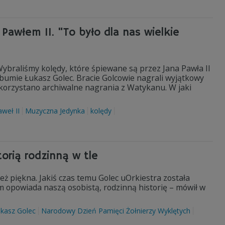
Pawłem II. "To było dla nas wielkie
Wybraliśmy kolędy, które śpiewane są przez Jana Pawła II
bumie Łukasz Golec. Bracie Golcowie nagrali wyjątkowy
korzystano archiwalne nagrania z Watykanu. W jaki
aweł II
Muzyczna Jedynka
kolędy
orią rodzinną w tle
też piękna. Jakiś czas temu Golec uOrkiestra została
m opowiada naszą osobistą, rodzinną historię – mówił w
ukasz Golec
Narodowy Dzień Pamięci Żołnierzy Wyklętych