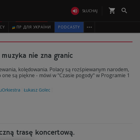
shopping_cart


SŁUCHAJ

ICY
ПР ДЛЯ УКРАЇНИ
PODCASTY
 muzyka nie zna granic
ewania, kolędowania. Polacy są rozśpiewanym narodem,
bo one są piękne - mówi w "Czasie pogody" w Programie 1
uOrkiestra
Łukasz Golec
czną trasę koncertową.