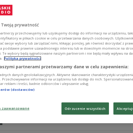
"Zainteresowanie jest duże"
W paśmie "Na Luzie" w Polskim Radiu Kierowców rozm
GolecUOrkiestry. Muzycy opowiedzieli o swojej twórczośc
 Twoją prywatność
krokami trasie koncertowej. Nie zabrakło również mot
wysłuchania wywiadu.
artnerzy przechowujemy lub uzyskujemy dostęp do informacji na urządzeniu, taki
entyfikatory w plikach cookie w celu przetwarzania danych osobowych. Użytkown
Zobacz więcej na temat:
Radio kierowców
Zbigniew Zegler
P
ć swoje wybory lub zarządzać nimi, klikając poniżej, jak również skorzystać z pra
Golec uOrkiestra
Łukasz Golec
muzyka tradycyjna
na podstawie prawnie uzasadnionego interesu lub w dowolnym momencie na stroni
i. Te wybory będą sygnalizowane naszym partnerom i nie będą miały wpływu na d
a.
Polityka prywatności
Maja Golec wkracza do świata muzyki.
aszymi partnerami przetwarzamy dane w celu zapewnienia:
adnych danych geolokalizacyjnych. Aktywne skanowanie charakterystyki urządzen
Dorastała w rodzinie, w której muzyka była obecna na ka
ji. Przechowywanie informacji na urządzeniu lub dostęp do nich. Spersonalizowane
iar reklam i treści, badnie odbiorców i ulepszanie usług.
czyli słynni Bracia Golec z Golec uOrkiestra, ale wszys
siebie - mówi Maja Golec w Programie 1 Polskiego Rad
tnerów (dostawców)
Zobacz więcej na temat:
Ula Kaczyńska
Marcin Wojciechowsk
a zaawansowane
Odrzucenie wszystkich
Akceptuj