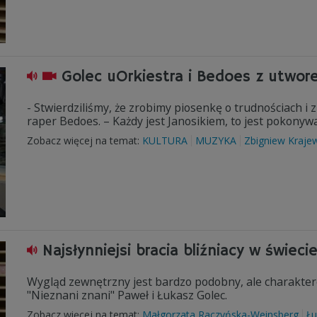
Golec uOrkiestra i Bedoes z utwor
- Stwierdziliśmy, że zrobimy piosenkę o trudnościach i
raper Bedoes. – Każdy jest Janosikiem, to jest pokonyw
Zobacz więcej na temat:
KULTURA
MUZYKA
Zbigniew Kraje
Najsłynniejsi bracia bliźniacy w świeci
Wygląd zewnętrzny jest bardzo podobny, ale charaktero
"Nieznani znani" Paweł i Łukasz Golec.
Zobacz więcej na temat:
Małgorzata Raczyńska-Weinsberg
Łu