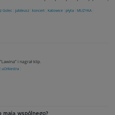
z Golec
jubileusz
koncert
Katowice
płyta
MUZYKA
Lawina" i nagrał klip.
 uOrkiestra
o mają wspólnego?