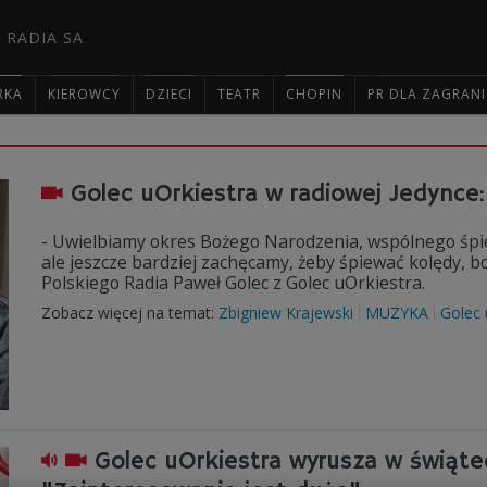
 RADIA SA
RKA
KIEROWCY
DZIECI
TEATR
CHOPIN
PR DLA ZAGRAN

Golec uOrkiestra w radiowej Jedynce:
- Uwielbiamy okres Bożego Narodzenia, wspólnego śpi
ale jeszcze bardziej zachęcamy, żeby śpiewać kolędy, 
Polskiego Radia Paweł Golec z Golec uOrkiestra.
Zobacz więcej na temat:
Zbigniew Krajewski
MUZYKA
Golec 
Golec uOrkiestra wyrusza w świąte