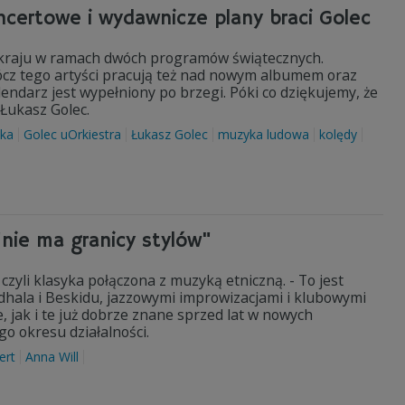
ncertowe i wydawnicze plany braci Golec
o kraju w ramach dwóch programów świątecznych.
rócz tego artyści pracują też nad nowym albumem oraz
endarz jest wypełniony po brzegi. Póki co dziękujemy, że
 Łukasz Golec.
ska
Golec uOrkiestra
Łukasz Golec
muzyka ludowa
kolędy
"nie ma granicy stylów"
zyli klasyka połączona z muzyką etniczną. - To jest
odhala i Beskidu, jazzowymi improwizacjami i klubowymi
 jak i te już dobrze znane sprzed lat w nowych
o okresu działalności.
ert
Anna Will