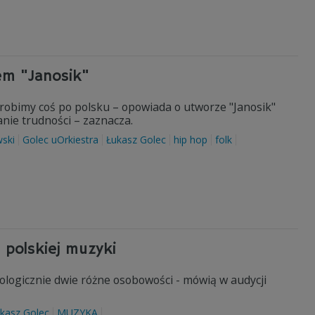
em "Janosik"
 zrobimy coś po polsku – opowiada o utworze "Janosik"
anie trudności – zaznacza.
wski
Golec uOrkiestra
Łukasz Golec
hip hop
folk
e polskiej muzyki
logicznie dwie różne osobowości - mówią w audycji
kasz Golec
MUZYKA