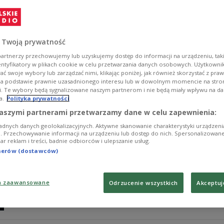
Gary Gensler, szef komisji papierów wartościowych USA 
oznajmił, że odejdzie ze stanowiska. Efekt był natychmi
Zobacz więcej na temat:
ŚWIAT
GOSPODARKA
Donald Tru
 Twoją prywatność
artnerzy przechowujemy lub uzyskujemy dostęp do informacji na urządzeniu, taki
entyfikatory w plikach cookie w celu przetwarzania danych osobowych. Użytkown
ć swoje wybory lub zarządzać nimi, klikając poniżej, jak również skorzystać z pra
na podstawie prawnie uzasadnionego interesu lub w dowolnym momencie na stroni
i. Te wybory będą sygnalizowane naszym partnerom i nie będą miały wpływu na d
a.
Polityka prywatności
Inwestorzy zacierają ręce. Wszystko dz
aszymi partnerami przetwarzamy dane w celu zapewnienia:
adnych danych geolokalizacyjnych. Aktywne skanowanie charakterystyki urządzen
Po zwycięstwie Donalda Trumpa w wyborach prezydenck
ji. Przechowywanie informacji na urządzeniu lub dostęp do nich. Spersonalizowane
iar reklam i treści, badnie odbiorców i ulepszanie usług.
ostatnich dniach wycena kryptowaluty zdecydowanie prz
dalsze wzrosty, a ekonomiści ostrzegają.
tnerów (dostawców)
Zobacz więcej na temat:
ŚWIAT
Ameryka Północna
Donald 
wybory prezydenckie w USA
a zaawansowane
Odrzucenie wszystkich
Akceptuj