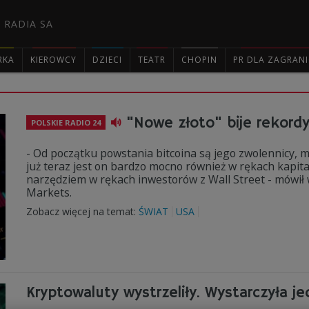
 RADIA SA
RKA
KIEROWCY
DZIECI
TEATR
CHOPIN
PR DLA ZAGRAN

"Nowe złoto" bije rekordy
POLSKIE RADIO 24
- Od początku powstania bitcoina są jego zwolennicy, mó
już teraz jest on bardzo mocno również w rękach kapitali
narzędziem w rękach inwestorów z Wall Street - mówił 
Markets.
Zobacz więcej na temat:
ŚWIAT
USA
Kryptowaluty wystrzeliły. Wystarczyła j