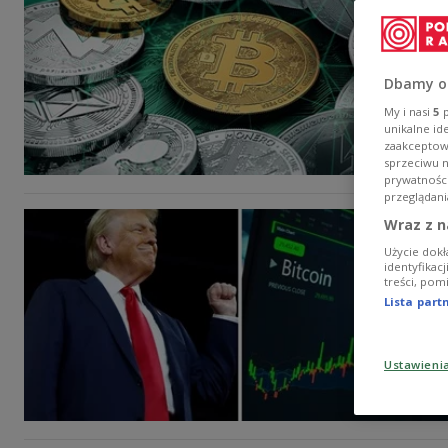
Dbamy o
My i nasi
5
p
unikalne id
zaakceptowa
sprzeciwu 
prywatnośc
przeglądani
Wraz z n
Użycie dokł
identyfikac
treści, pom
Lista par
Ustawieni