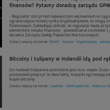
finansów? Pytamy doradcę zarządu GP
- Regulator stoi przed największym wyzwaniem w ciągu 
ograniczające rozwój rynku kryptoaktywów, to mogą o
finansowym. Zakładając jednak, że regulacje będą przy
elementem świata finansów - powiedział w rozmowie z
doradca Zarządu Giełdy Papierów Wartościowych.
Zobacz więcej na temat:
ŚWIAT
finanse
kryptowaluty
pienią
Bitcoiny i tulipany w Holandii idą pod rę
Do hodowli tulipanów potrzebne jest m.in. ciepło. Dużo
postanowił połączyć te dwa fakty, koparki ogrzewają kw
kopie bitcoiny.
Zobacz więcej na temat:
Czwórka
Kamil Jasieński
Mateusz Ku