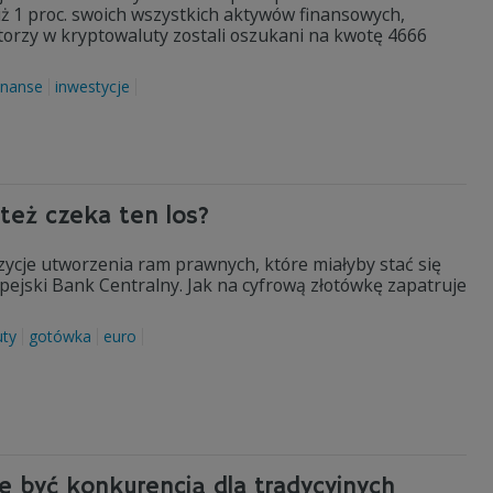
iż 1 proc. swoich wszystkich aktywów finansowych,
estorzy w kryptowaluty zostali oszukani na kwotę 4666
inanse
inwestycje
 też czeka ten los?
ycje utworzenia ram prawnych, które miałyby stać się
jski Bank Centralny. Jak na cyfrową złotówkę zapatruje
uty
gotówka
euro
że być konkurencją dla tradycyjnych