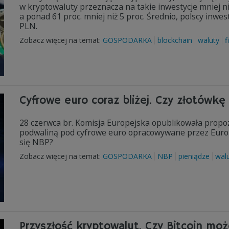
w kryptowaluty przeznacza na takie inwestycje mniej n
a ponad 61 proc. mniej niż 5 proc. Średnio, polscy inw
PLN.
Zobacz więcej na temat:
GOSPODARKA
blockchain
waluty
f
Cyfrowe euro coraz bliżej. Czy złotówkę
28 czerwca br. Komisja Europejska opublikowała propoz
podwaliną pod cyfrowe euro opracowywane przez Europe
się NBP?
Zobacz więcej na temat:
GOSPODARKA
NBP
pieniądze
wal
Przyszłość kryptowalut. Czy Bitcoin mo