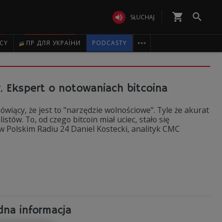
shopping_cart


SŁUCHAJ

ICY
ПР ДЛЯ УКРАЇНИ
PODCASTY
. Ekspert o notowaniach bitcoina
wiący, że jest to "narzędzie wolnościowe". Tyle że akurat
stów. To, od czego bitcoin miał uciec, stało się
w Polskim Radiu 24 Daniel Kostecki, analityk CMC
edna informacja