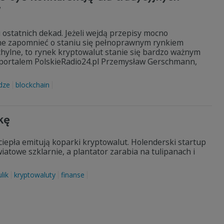
W
ostatnich dekad. Jeżeli wejdą przepisy mocno
ne zapomnieć o staniu się pełnoprawnym rynkiem
chylne, to rynek kryptowalut stanie się bardzo ważnym
 portalem PolskieRadio24.pl Przemysław Gerschmann,
dze
blockchain
kę
 ciepła emitują koparki kryptowalut. Holenderski startup
iatowe szklarnie, a plantator zarabia na tulipanach i
lik
kryptowaluty
finanse