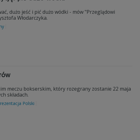
ć, dużo jeść i pić dużo wódki - mów "Przeglądowi
ysztofa Włodarczyka.
hy
erów
skim meczu bokserskim, który rozegrany zostanie 22 maja
ch składach.
rezentacja Polski