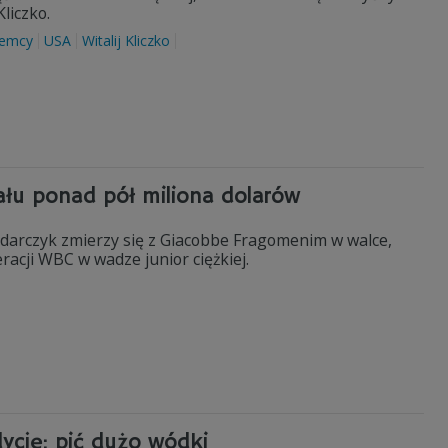
liczko.
iemcy
USA
Witalij Kliczko
łu ponad pół miliona dolarów
łodarczyk zmierzy się z Giacobbe Fragomenim w walce,
racji WBC w wadze junior ciężkiej.
ycję: pić dużo wódki