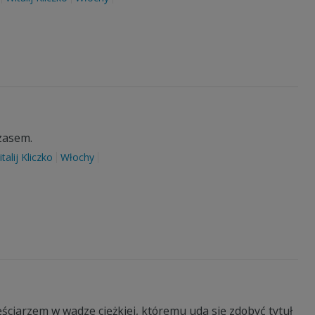
czasem.
talij Kliczko
Włochy
ściarzem w wadze ciężkiej, któremu uda się zdobyć tytuł