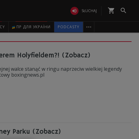
shopping_cart


SŁUCHAJ

ICY
ПР ДЛЯ УКРАЇНИ
PODCASTY
erem Holyfieldem?! (Zobacz)
nej walce stanąć w ringu naprzeciw wielkiej legendy
netowy boxingnews.pl
sney Parku (Zobacz)