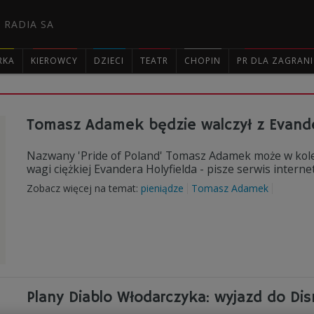
 RADIA SA
RKA
KIEROWCY
DZIECI
TEATR
CHOPIN
PR DLA ZAGRAN

Tomasz Adamek będzie walczył z Evand
Nazwany 'Pride of Poland' Tomasz Adamek może w kolej
wagi ciężkiej Evandera Holyfielda - pisze serwis inter
Zobacz więcej na temat:
pieniądze
Tomasz Adamek
Plany Diablo Włodarczyka: wyjazd do Di