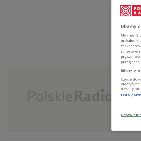
Dbamy o
My i nasi
5
p
unikalne id
zaakceptowa
sprzeciwu 
prywatnośc
przeglądani
Wraz z n
Użycie dokł
identyfikac
treści, pom
Lista par
Ustawieni