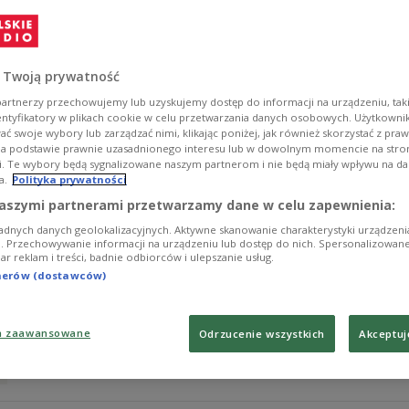
Bokserski mistrz świata WBC w wadze junior ciężkiej K
poświęcić rodzinie.
Zobacz więcej na temat:
Agnieszka Włodarczyk
Azja
Tajlandi
 Twoją prywatność
artnerzy przechowujemy lub uzyskujemy dostęp do informacji na urządzeniu, taki
entyfikatory w plikach cookie w celu przetwarzania danych osobowych. Użytkown
ć swoje wybory lub zarządzać nimi, klikając poniżej, jak również skorzystać z pra
na podstawie prawnie uzasadnionego interesu lub w dowolnym momencie na stroni
i. Te wybory będą sygnalizowane naszym partnerom i nie będą miały wpływu na d
a.
Polityka prywatności
Psycholog pomaga Sosnowskiemu przed 
aszymi partnerami przetwarzamy dane w celu zapewnienia:
adnych danych geolokalizacyjnych. Aktywne skanowanie charakterystyki urządzen
Przygotowania Alberta Sosnowskiego do walki z Witalij
ji. Przechowywanie informacji na urządzeniu lub dostęp do nich. Spersonalizowane
iar reklam i treści, badnie odbiorców i ulepszanie usług.
decydującą fazę.
tnerów (dostawców)
Zobacz więcej na temat:
Albert Sosnowski
Europa
reprezenta
a zaawansowane
Odrzucenie wszystkich
Akceptuj