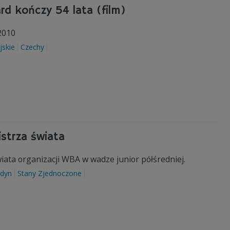
rd kończy 54 lata (film)
2010
jskie
Czechy
strza świata
iata organizacji WBA w wadze junior półśredniej.
dyn
Stany Zjednoczone