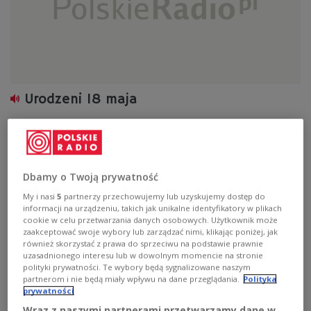
Urodzeni 18 maja
Zobacz więcej na temat:
Inga Rub
Jan Paweł II
Janusz Deblessem
Marian Szałkowski
Dbamy o Twoją prywatność
My i nasi
5
partnerzy przechowujemy lub uzyskujemy dostęp do
informacji na urządzeniu, takich jak unikalne identyfikatory w plikach
cookie w celu przetwarzania danych osobowych. Użytkownik może
zaakceptować swoje wybory lub zarządzać nimi, klikając poniżej, jak
również skorzystać z prawa do sprzeciwu na podstawie prawnie
uzasadnionego interesu lub w dowolnym momencie na stronie
polityki prywatności. Te wybory będą sygnalizowane naszym
partnerom i nie będą miały wpływu na dane przeglądania.
Polityka
prywatności
Wraz z naszymi partnerami przetwarzamy dane w