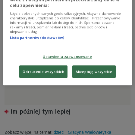
celu zapewnienia:
Urodzeni 18 maja
Użycie dokładnych danych geolokalizacyjnych. Aktywne skanowanie
charakterystyki urządzenia do celów identyfikacji. Przechowywanie
informacji na urządzeniu lub dostęp do nich. Spersonalizowane
reklamy i treści, pomiar reklam i treści, badnie odbiorców i
Zobacz więcej na temat:
Inga Rub
Janusz Deblessem
ulepszanie usług.
Marian Szałkowski
Lista partnerów (dostawców)
Ustawienia zaawansowane
Odrzucenie wszystkich
Akceptuję wszystkie
Im później tym lepiej
Zobacz więcej na temat:
dzieci
Grażyna Wielowieyska