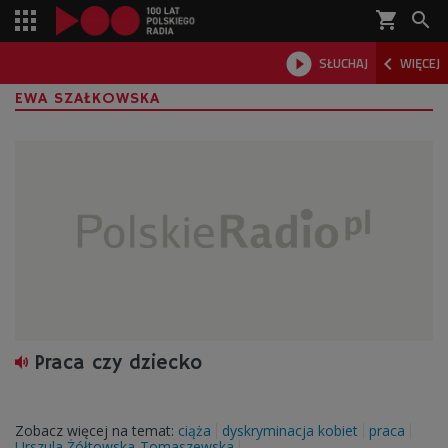
shopping_cart



SŁUCHAJ
WIĘCEJ

EWA SZAŁKOWSKA
Praca czy dziecko
Zobacz więcej na temat:
ciąża
dyskryminacja kobiet
praca
Urszula Żółtowska-Tomaszewska