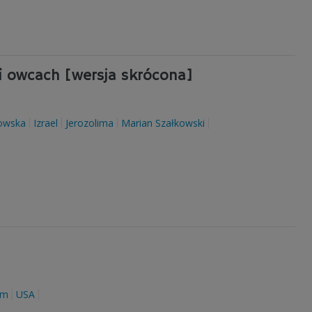
 i owcach [wersja skrócona]
owska
Izrael
Jerozolima
Marian Szałkowski
um
USA