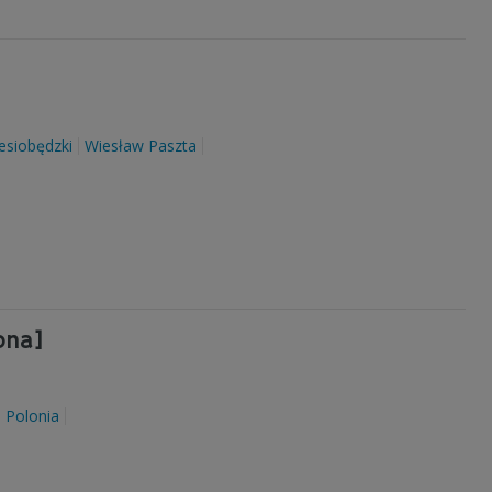
esiobędzki
Wiesław Paszta
ona]
Polonia