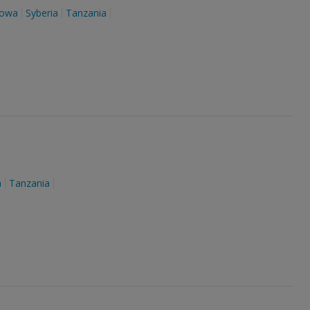
towa
Syberia
Tanzania
a
Tanzania