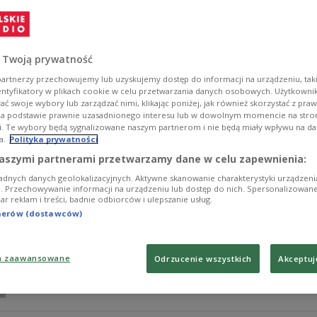
W "Wieczorze ze słuchowiskiem" zaprasiliśmy na "Diabe
Waldemara Modestowicza.
Zobacz więcej na temat:
Waldemar Modestowicz
Małgorzata
Artur Żmijewski
Jacek Rozenek
Grzegorz Damięcki
 Twoją prywatność
artnerzy przechowujemy lub uzyskujemy dostęp do informacji na urządzeniu, taki
entyfikatory w plikach cookie w celu przetwarzania danych osobowych. Użytkown
ć swoje wybory lub zarządzać nimi, klikając poniżej, jak również skorzystać z pra
na podstawie prawnie uzasadnionego interesu lub w dowolnym momencie na stroni
i. Te wybory będą sygnalizowane naszym partnerom i nie będą miały wpływu na d
a.
Polityka prywatności
"Na pełnym morzu" Sławomira Mrożka
aszymi partnerami przetwarzamy dane w celu zapewnienia:
adnych danych geolokalizacyjnych. Aktywne skanowanie charakterystyki urządzen
Zapraszaliśmy na sobotni wieczór ze słuchowiskiem "
ji. Przechowywanie informacji na urządzeniu lub dostęp do nich. Spersonalizowane
iar reklam i treści, badnie odbiorców i ulepszanie usług.
wygłodniałych rozbitków i nic do zjedzenia. Co zrobić? 
swoista kampania wyborcza, której wynik rozstrzygnie, k
tnerów (dostawców)
Zobacz więcej na temat:
Sławomir Mrożek
Waldemar Modest
Marian Opania
jarosław gajewski
a zaawansowane
Odrzucenie wszystkich
Akceptuj