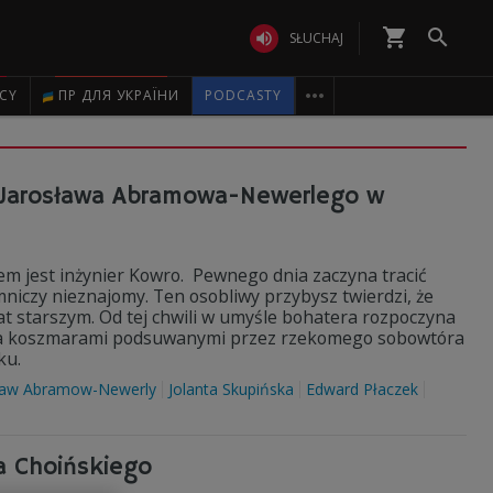
shopping_cart


SŁUCHAJ

ICY
ПР ДЛЯ УКРАЇНИ
PODCASTY
ko Jarosława Abramowa-Newerlego w
em jest inżynier Kowro. Pewnego dnia zaczyna tracić
niczy nieznajomy. Ten osobliwy przybysz twierdzi, że
at starszym. Od tej chwili w umyśle bohatera rozpoczyna
ią a koszmarami podsuwanymi przez rzekomego sobowtóra
ku.
ław Abramow-Newerly
Jolanta Skupińska
Edward Płaczek
a Choińskiego