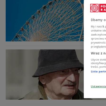
Dbamy o
My i nasi
5
p
unikalne id
zaakceptowa
sprzeciwu 
prywatnośc
przeglądani
Wraz z n
Użycie dokł
identyfikac
treści, pom
Lista par
Ustawieni