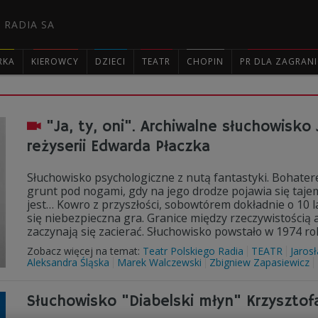
 RADIA SA
RKA
KIEROWCY
DZIECI
TEATR
CHOPIN
PR DLA ZAGRAN

"Ja, ty, oni". Archiwalne słuchowis
reżyserii Edwarda Płaczka
Słuchowisko psychologiczne z nutą fantastyki. Bohater
grunt pod nogami, gdy na jego drodze pojawia się tajem
jest… Kowro z przyszłości, sobowtórem dokładnie o 10 l
się niebezpieczna gra. Granice między rzeczywistośc
zaczynają się zacierać. Słuchowisko powstało w 1974 ro
Zobacz więcej na temat:
Teatr Polskiego Radia
TEATR
Jaros
Aleksandra Śląska
Marek Walczewski
Zbigniew Zapasiewicz
Słuchowisko "Diabelski młyn" Krzysztof