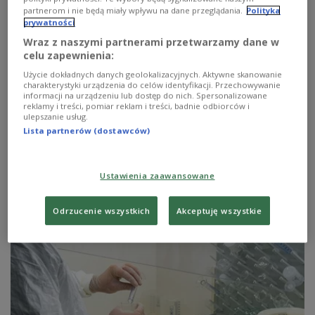
partnerom i nie będą miały wpływu na dane przeglądania.
Polityka
Konsultant krajowy w dziedzinie chorób zakaźnych,
prywatności
główny doradca premiera do spraw COVID-19, profesor
Wraz z naszymi partnerami przetwarzamy dane w
Andrzej Horban, powiedział "Gazecie Pomorskiej", że
celu zapewnienia:
szczepionka biwalentna przeciw COVID-19, czyli
wzbogacona o wariant omikron, powinna pojawić się w
Użycie dokładnych danych geolokalizacyjnych. Aktywne skanowanie
Polsce na początku września. Jest ona w trakcie
charakterystyki urządzenia do celów identyfikacji. Przechowywanie
informacji na urządzeniu lub dostęp do nich. Spersonalizowane
rejestracji w USA i UE. Naukowiec powiedział też, że być
reklamy i treści, pomiar reklam i treści, badnie odbiorców i
może jesienią będzie więcej zachorowań, ale będą one
ulepszanie usług.
łagodne i nie powinny "zdominować naszego systemu
Lista partnerów (dostawców)
opieki medycznej".
Zobacz więcej na temat:
POLSKA
COVID-19
omikron
szczepienia
społeczeństwo
Andrzej Horban
Ustawienia zaawansowane
Odrzucenie wszystkich
Akceptuję wszystkie