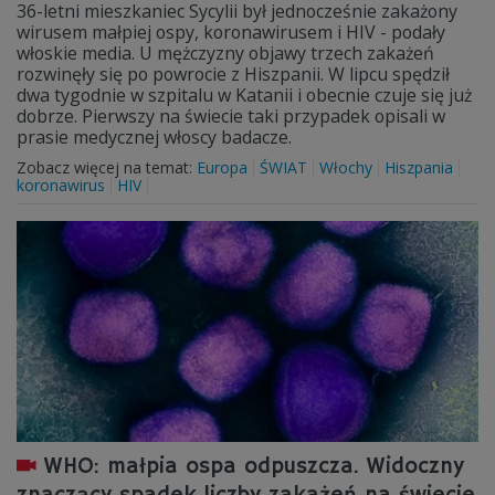
36-letni mieszkaniec Sycylii był jednocześnie zakażony
wirusem małpiej ospy, koronawirusem i HIV - podały
włoskie media. U mężczyzny objawy trzech zakażeń
rozwinęły się po powrocie z Hiszpanii. W lipcu spędził
dwa tygodnie w szpitalu w Katanii i obecnie czuje się już
dobrze. Pierwszy na świecie taki przypadek opisali w
prasie medycznej włoscy badacze.
Zobacz więcej na temat:
Europa
ŚWIAT
Włochy
Hiszpania
koronawirus
HIV
WHO: małpia ospa odpuszcza. Widoczny