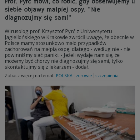
Prof. Pyrć mówi, co robić, gdy obserwujemy u
siebie objawy małpiej ospy. "Nie
diagnozujmy się sami"
Wirusolog prof. Krzysztof Pyrć z Uniwersytetu
Jagiellońskiego w Krakowie zwrócił uwagę, że obecnie w
Polsce mamy stosunkowo mało przypadków
zachorowań na małpią ospę, dlatego - według nie - nie
powinniśmy siać paniki. - Jeżeli wydaje nam się, że
możemy być chorzy nie diagnozujmy się sami, tylko
skontaktujmy się z lekarzem - dodał.
Zobacz więcej na temat:
POLSKA
zdrowie
szczepienia