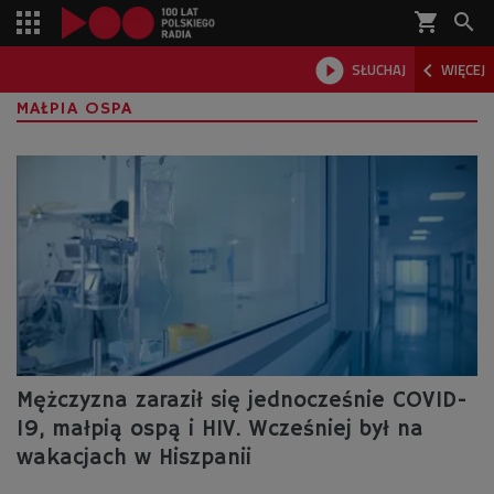
shopping_cart



SŁUCHAJ
WIĘCEJ

MAŁPIA OSPA
Mężczyzna zaraził się jednocześnie COVID-
19, małpią ospą i HIV. Wcześniej był na
wakacjach w Hiszpanii