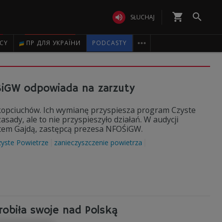
shopping_cart


SŁUCHAJ

ICY
ПР ДЛЯ УКРАЇНИ
PODCASTY
ŚiGW odpowiada na zarzuty
. kopciuchów. Ich wymianę przyspiesza program Czyste
ady, ale to nie przyspieszyło działań. W audycji
rtem Gajdą, zastępcą prezesa NFOŚiGW.
yste Powietrze
zanieczyszczenie powietrza
robiła swoje nad Polską