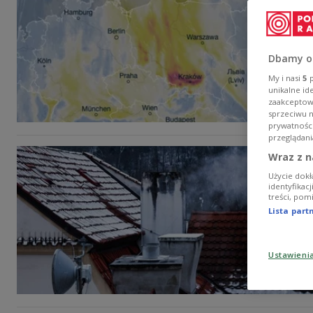
Dbamy o
My i nasi
5
p
unikalne id
zaakceptowa
sprzeciwu 
prywatnośc
przeglądani
Wraz z n
Użycie dokł
identyfikac
treści, pom
Lista par
Ustawieni