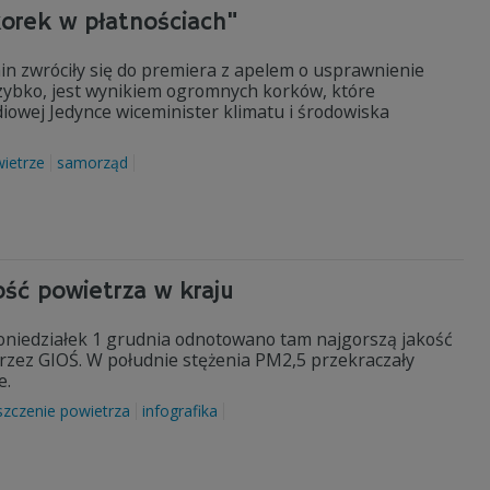
orek w płatnościach"
n zwróciły się do premiera z apelem o usprawnienie
 szybko, jest wynikiem ogromnych korków, które
owej Jedynce wiceminister klimatu i środowiska
ietrze
samorząd
ość powietrza w kraju
niedziałek 1 grudnia odnotowano tam najgorszą jakość
rzez GIOŚ. W południe stężenia PM2,5 przekraczały
e.
szczenie powietrza
infografika