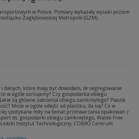
ansportowych w Polsce. Pomiary wykazały wysoki poziom
nośląsko-Zagłębiowskiej Metropolii (GZM).
w i danych, które mają być dowodem, że segregowanie
 Po co w ogóle sortujemy? Czy gospodarka obiegu
? Jakie są główne założenia obiegu zamkniętego? Plastik
ść? Może w ogóle odejść od plastiku, da się? Co w
ściej spotykane mity na temat przetwarzania opakowań z
ekspert ds. gospodarki obiegu zamkniętego, Waste Free
, Łódzki Instytut Technologiczny, COBRO Centrum
ka
oszustwo