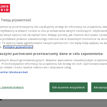
Pogoda sprzyja złej jakości powietrza w Polsce. Mapa
stężenia pyłu PM2.5 na południu i w centrum kraju. Met
i słabego ruchu powietrza.
 Twoją prywatność
Zobacz więcej na temat:
POLSKA
meteorologia
klimat
zani
artnerzy przechowujemy lub uzyskujemy dostęp do informacji na urządzeniu, taki
entyfikatory w plikach cookie w celu przetwarzania danych osobowych. Użytkown
ć swoje wybory lub zarządzać nimi, klikając poniżej, jak również skorzystać z pra
na podstawie prawnie uzasadnionego interesu lub w dowolnym momencie na stroni
i. Te wybory będą sygnalizowane naszym partnerom i nie będą miały wpływu na d
a.
Polityka prywatności
"Czyste powietrze" pod znakiem zap
aszymi partnerami przetwarzamy dane w celu zapewnienia:
adnych danych geolokalizacyjnych. Aktywne skanowanie charakterystyki urządzen
Dlaczego spada zaufanie do programu "Czyste Powietrze
ji. Przechowywanie informacji na urządzeniu lub dostęp do nich. Spersonalizowane
iar reklam i treści, badnie odbiorców i ulepszanie usług.
opóźnienia, biurokracja i brak sprawnych rozwiązań wp
porozmawiamy o klimacie, odpowiedzialności i realnych
tnerów (dostawców)
Piotr Siergiej z Polskiego Alarmu Smogowego.
Zobacz więcej na temat:
Polskie Radio 24
Patryk Michalski
kl
Czyste Powietrze
a zaawansowane
Odrzucenie wszystkich
Akceptuj