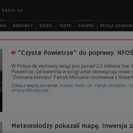
 RADIA SA
RKA
KIEROWCY
DZIECI
TEATR
CHOPIN
PR DLA ZAGRAN

"Czyste Powietrze" do poprawy. NFO
W Polsce do wymiany wciąż jest ponad 2,5 miliona tzw
Powietrze. Od kwietnia w programie obowiązują nowe zas
"Zminana klimatu" Patryk Michalski rozmawiał z Robe
Zobacz więcej na temat:
Polskie Radio 24
Patryk Michalski
Cz
zmiany klimatyczne
Meteorolodzy pokazali mapę. Inwersja z