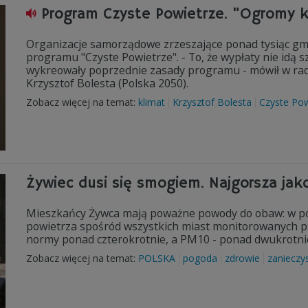
Program Czyste Powietrze. "Ogromy k
Organizacje samorządowe zrzeszające ponad tysiąc gmi
programu "Czyste Powietrze". - To, że wypłaty nie idą
wykreowały poprzednie zasady programu - mówił w radi
Krzysztof Bolesta (Polska 2050).
Zobacz więcej na temat:
klimat
Krzysztof Bolesta
Czyste Pow
Żywiec dusi się smogiem. Najgorsza jak
Mieszkańcy Żywca mają poważne powody do obaw: w po
powietrza spośród wszystkich miast monitorowanych p
normy ponad czterokrotnie, a PM10 - ponad dwukrotni
Zobacz więcej na temat:
POLSKA
pogoda
zdrowie
zanieczy