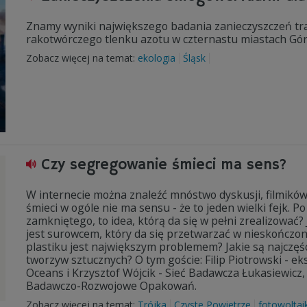
Znamy wyniki największego badania zanieczyszczeń tr
rakotwórczego tlenku azotu w czternastu miastach Gór
Zobacz więcej na temat:
ekologia
Śląsk
Czy segregowanie śmieci ma sens?
W internecie można znaleźć mnóstwo dyskusji, filmikó
śmieci w ogóle nie ma sensu - że to jeden wielki fejk.
zamkniętego, to idea, którą da się w pełni zrealizować
jest surowcem, który da się przetwarzać w nieskończono
plastiku jest największym problemem? Jakie są najczę
tworzyw sztucznych? O tym goście: Filip Piotrowski - 
Oceans i Krzysztof Wójcik - Sieć Badawcza Łukasiewicz
Badawczo-Rozwojowe Opakowań.
Zobacz więcej na temat:
Trójka
Czyste Powietrze
fotowoltai