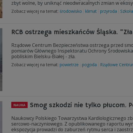
zbyt wolne, by uniknąć nieodwracalnych zmian w ekos
Zobacz więcej na temat:
środowisko
klimat
przyroda
Szkoł
RCB ostrzega mieszkańców Śląska. "Zła
Rządowe Centrum Bezpieczeństwa ostrzega przed smog
pomiarów Głównego Inspektoratu Ochrony Środowiska wy
pobliskim Bielsku-Białej - zła.
Zobacz więcej na temat:
powietrze
pogoda
Rządowe Centru
Smog szkodzi nie tylko płucom. P
NAUKA
Naukowcy Polskiego Towarzystwa Kardiologicznego zba
sercowo-naczyniowego. Z opublikowanego raportu wyn
ekspozycja prowadzi do zaburzeń rytmu serca i zaostrze