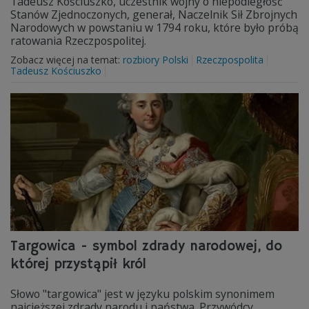
Tadeusz Kościuszko, uczestnik wojny o niepodległość
Stanów Zjednoczonych, generał, Naczelnik Sił Zbrojnych
Narodowych w powstaniu w 1794 roku, które było próbą
ratowania Rzeczpospolitej.
Zobacz więcej na temat:
rozbiory Polski
Rzeczpospolita
Tadeusz Kościuszko
Targowica - symbol zdrady narodowej, do
której przystąpił król
Słowo "targowica" jest w języku polskim synonimem
najcięższej zdrady narodu i państwa. Przywódcy