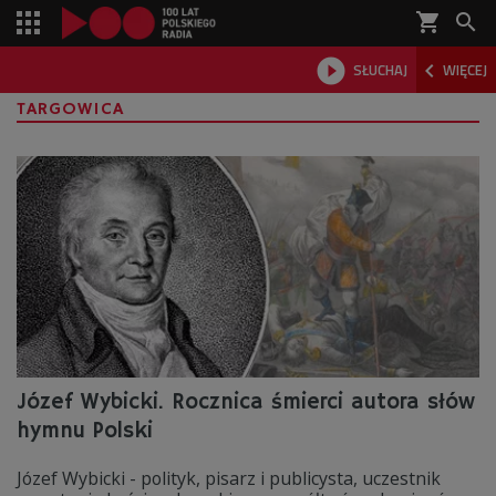
shopping_cart



SŁUCHAJ
WIĘCEJ

TARGOWICA
Józef Wybicki. Rocznica śmierci autora słów
hymnu Polski
Józef Wybicki - polityk, pisarz i publicysta, uczestnik