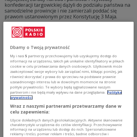
konfederacji targowickiej dążyli do podziału państwa na
samodzielne prowincje i nie zamierzali poddać się
prawom ustanowionym przez Konstytucję 3 Maja.
Zobacz więcej na temat:
konstytucja 3 maja
Ksawery Branicki
Rosja
Rzeczpospolita
Stanisław August Poniatowski
Dbamy o Twoją prywatność
My i nasi
5
partnerzy przechowujemy lub uzyskujemy dostęp do
informacji na urządzeniu, takich jak unikalne identyfikatory w plikach
cookie w celu przetwarzania danych osobowych. Użytkownik może
zaakceptować swoje wybory lub zarządzać nimi, klikając poniżej, jak
również skorzystać z prawa do sprzeciwu na podstawie prawnie
uzasadnionego interesu lub w dowolnym momencie na stronie
polityki prywatności. Te wybory będą sygnalizowane naszym
partnerom i nie będą miały wpływu na dane przeglądania.
Polityka
prywatności
Wraz z naszymi partnerami przetwarzamy dane w
celu zapewnienia:
"Polska nie mogła liczyć na
POLSKIE RADIO 24
nikogo". Historyk o wojnie z Rosją w 1792 r.
Użycie dokładnych danych geolokalizacyjnych. Aktywne skanowanie
charakterystyki urządzenia do celów identyfikacji. Przechowywanie
informacji na urządzeniu lub dostęp do nich. Spersonalizowane
- Stanisław August być może nieco naiwnie zakładał, że
reklamy i treści, pomiar reklam i treści, badnie odbiorców i