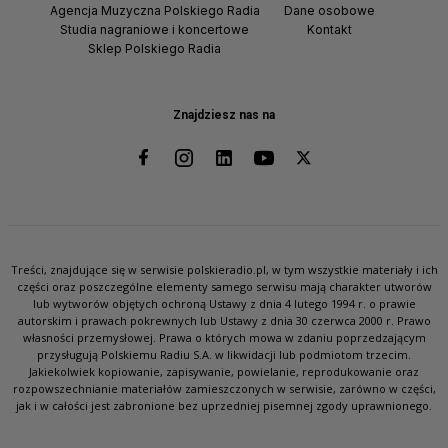
Agencja Muzyczna Polskiego Radia
Dane osobowe
Studia nagraniowe i koncertowe
Kontakt
Sklep Polskiego Radia
Znajdziesz nas na
Treści, znajdujące się w serwisie polskieradio.pl, w tym wszystkie materiały i ich
części oraz poszczególne elementy samego serwisu mają charakter utworów
lub wytworów objętych ochroną Ustawy z dnia 4 lutego 1994 r. o prawie
autorskim i prawach pokrewnych lub Ustawy z dnia 30 czerwca 2000 r. Prawo
własności przemysłowej. Prawa o których mowa w zdaniu poprzedzającym
przysługują Polskiemu Radiu S.A. w likwidacji lub podmiotom trzecim.
Jakiekolwiek kopiowanie, zapisywanie, powielanie, reprodukowanie oraz
rozpowszechnianie materiałów zamieszczonych w serwisie, zarówno w części,
jak i w całości jest zabronione bez uprzedniej pisemnej zgody uprawnionego.