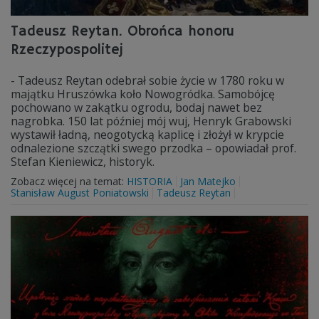
Tadeusz Reytan. Obrońca honoru
Rzeczypospolitej
- Tadeusz Reytan odebrał sobie życie w 1780 roku w
majątku Hruszówka koło Nowogródka. Samobójcę
pochowano w zakątku ogrodu, bodaj nawet bez
nagrobka. 150 lat później mój wuj, Henryk Grabowski
wystawił ładną, neogotycką kaplicę i złożył w krypcie
odnalezione szczątki swego przodka – opowiadał prof.
Stefan Kieniewicz, historyk.
Zobacz więcej na temat:
HISTORIA
Jan Matejko
Stanisław August Poniatowski
Tadeusz Reytan