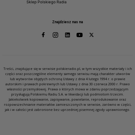
Sklep Polskiego Radia
Znajdziesz nas na
Treści, znajdujące się w serwisie polskieradio.pl, w tym wszystkie materiały i ich
części oraz poszczególne elementy samego serwisu mają charakter utworów
lub wytworów objętych ochroną Ustawy z dnia 4 lutego 1994 r. o prawie
autorskim i prawach pokrewnych lub Ustawy z dnia 30 czerwca 2000 r. Prawo
własności przemysłowej. Prawa o których mowa w zdaniu poprzedzającym
przysługują Polskiemu Radiu S.A. w likwidacji lub podmiotom trzecim.
Jakiekolwiek kopiowanie, zapisywanie, powielanie, reprodukowanie oraz
rozpowszechnianie materiałów zamieszczonych w serwisie, zarówno w części,
jak i w całości jest zabronione bez uprzedniej pisemnej zgody uprawnionego.