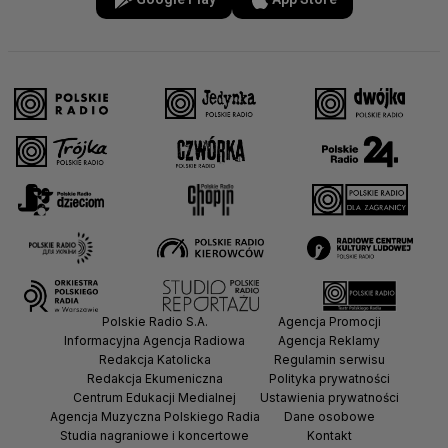
Polskie Radio S.A.
Agencja Promocji
Informacyjna Agencja Radiowa
Agencja Reklamy
Redakcja Katolicka
Regulamin serwisu
Redakcja Ekumeniczna
Polityka prywatności
Centrum Edukacji Medialnej
Ustawienia prywatności
Agencja Muzyczna Polskiego Radia
Dane osobowe
Studia nagraniowe i koncertowe
Kontakt