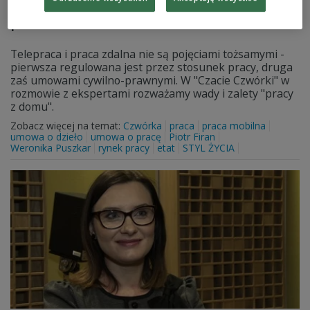
Praca zdalna. Czy stanie się bardziej
powszechna?
Telepraca i praca zdalna nie są pojęciami tożsamymi -
pierwsza regulowana jest przez stosunek pracy, druga
zaś umowami cywilno-prawnymi. W "Czacie Czwórki" w
rozmowie z ekspertami rozważamy wady i zalety "pracy
z domu".
Zobacz więcej na temat:
Czwórka
praca
praca mobilna
umowa o dzieło
umowa o pracę
Piotr Firan
Weronika Puszkar
rynek pracy
etat
STYL ŻYCIA