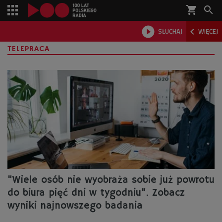
shopping_cart



SŁUCHAJ
WIĘCEJ

TELEPRACA
"Wiele osób nie wyobraża sobie już powrotu
do biura pięć dni w tygodniu". Zobacz
wyniki najnowszego badania