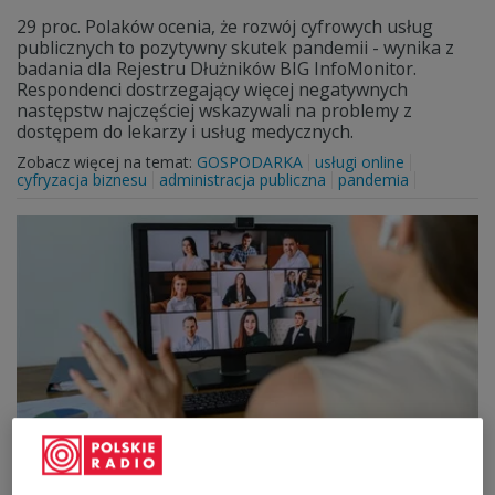
29 proc. Polaków ocenia, że rozwój cyfrowych usług
publicznych to pozytywny skutek pandemii - wynika z
badania dla Rejestru Dłużników BIG InfoMonitor.
Respondenci dostrzegający więcej negatywnych
następstw najczęściej wskazywali na problemy z
dostępem do lekarzy i usług medycznych.
Zobacz więcej na temat:
GOSPODARKA
usługi online
cyfryzacja biznesu
administracja publiczna
pandemia
Praca zdalna nie tylko w dobie epidemii.
Ministerstwo przygotowuje zmianę