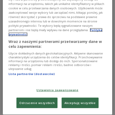
dowód na to, że jego sukcesy są dostrzegane nie
informacji na urządzeniu, takich jak unikalne identyfikatory w plikach
tylko przez środowisko muzyczne, lecz także przez
cookie w celu przetwarzania danych osobowych. Użytkownik może
zaakceptować swoje wybory lub zarządzać nimi, klikając poniżej, jak
szeroką międzynarodową publiczność.
również skorzystać z prawa do sprzeciwu na podstawie prawnie
uzasadnionego interesu lub w dowolnym momencie na stronie
Tradycja spotyka wrażliwość
polityki prywatności. Te wybory będą sygnalizowane naszym
partnerom i nie będą miały wpływu na dane przeglądania.
Polityka
–
Tradycja polska w muzyce organowej jest bardzo
prywatności
silna i bogata. Wyniosłem ją z domu. Mój ojciec był
Wraz z naszymi partnerami przetwarzamy dane w
celu zapewnienia:
organistą. Dom i moje pochodzenie dają mi ogromną
siłę w pracy artystycznej
— mówi Karol
Użycie dokładnych danych geolokalizacyjnych. Aktywne skanowanie
charakterystyki urządzenia do celów identyfikacji. Przechowywanie
Mossakowski.
informacji na urządzeniu lub dostęp do nich. Spersonalizowane
reklamy i treści, pomiar reklam i treści, badnie odbiorców i
ulepszanie usług.
Jego wrażliwość kulturowa — wynikająca z
Lista partnerów (dostawców)
obcowania z dwoma językami i kulturami — oraz
biegła znajomość francuskiego i polskiego
sprawiają, iż jego muzyka przemawia do szerokiej
Ustawienia zaawansowane
publiczności.
Odrzucenie wszystkich
Akceptuję wszystkie