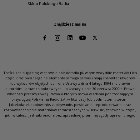
Sklep Polskiego Radia
Znajdziesz nas na
Treści, znajdujące się w serwisie polskieradio.pl, w tym wszystkie materiały i ich
części oraz poszczególne elementy samego serwisu mają charakter utworów
lub wytworów objętych ochroną Ustawy z dnia 4 lutego 1994 r. o prawie
autorskim i prawach pokrewnych lub Ustawy z dnia 30 czerwca 2000 r. Prawo
własności przemysłowej. Prawa o których mowa w zdaniu poprzedzającym
przysługują Polskiemu Radiu S.A. w likwidacji lub podmiotom trzecim.
Jakiekolwiek kopiowanie, zapisywanie, powielanie, reprodukowanie oraz
rozpowszechnianie materiałów zamieszczonych w serwisie, zarówno w części,
jak i w całości jest zabronione bez uprzedniej pisemnej zgody uprawnionego.