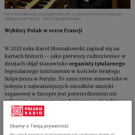
Karol Mossakowski, przy legendarnych organach w kościele świętego
Sulpicjusza w Paryżu
Foto: Ada Janiszewska
Wybitny Polak w sercu Francji
W 2023 roku Karol Mossakowski zapisał się na
kartach historii — jako pierwszy cudzoziemiec w
dziejach objął stanowisko
organisty tytularnego
legendarnego instrumentu w kościele świętego
Sulpicjusza w Paryżu. To zaszczytne stanowisko w
jednym z najważniejszych ośrodków muzyki
organowej w Europie jest potwierdzeniem nie
tylko jego mistrzostwa technicznego, ale także
uznania artystycznego, jakie zdobył na Zachodzie.
W 2025 roku został uhonorowany tytułem
„Wybitny
Dbamy o Twoją prywatność
Polak we Francji” w kategorii Kultura
, co stanowi
My i nasi
5
partnerzy przechowujemy lub uzyskujemy dostęp do