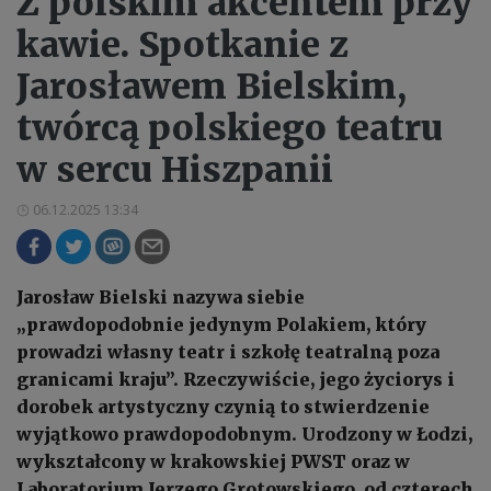
Z polskim akcentem przy
kawie. Spotkanie z
Jarosławem Bielskim,
twórcą polskiego teatru
w sercu Hiszpanii
06.12.2025 13:34
Jarosław Bielski nazywa siebie
„prawdopodobnie jedynym Polakiem, który
prowadzi własny teatr i szkołę teatralną poza
granicami kraju”. Rzeczywiście, jego życiorys i
dorobek artystyczny czynią to stwierdzenie
wyjątkowo prawdopodobnym. Urodzony w Łodzi,
wykształcony w krakowskiej PWST oraz w
Laboratorium Jerzego Grotowskiego, od czterech