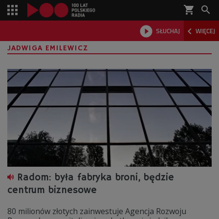
shopping_cart



SŁUCHAJ
WIĘCEJ

JADWIGA EMILEWICZ
Radom: była fabryka broni, będzie
centrum biznesowe
80 milionów złotych zainwestuje Agencja Rozwoju