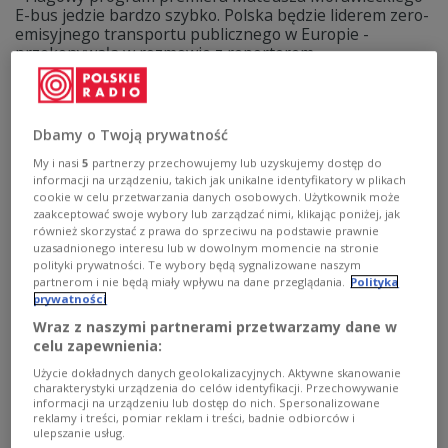
E-bus jedzie bardzo szybko. Polska będzie liderem zero-
emisyjnego transportu publicznego w Europie -
przekonywała w rozmowie z reporterem
PolskiegoRadia24.pl Jadwiga Emilewicz. Minister
przedsiębiorczości i technologii dodała też, że jest duża
szansa na budowę polsko-niemieckiego konsorcjum,
które zajmie się produkcją ogniw
Dbamy o Twoją prywatność
do samochodów elektrycznych.
My i nasi
5
partnerzy przechowujemy lub uzyskujemy dostęp do
Zobacz więcej na temat:
Impact mobility rEVolution 18
informacji na urządzeniu, takich jak unikalne identyfikatory w plikach
POLSKA
transport publiczny
samochody elektryczne
cookie w celu przetwarzania danych osobowych. Użytkownik może
zaakceptować swoje wybory lub zarządzać nimi, klikając poniżej, jak
również skorzystać z prawa do sprzeciwu na podstawie prawnie
uzasadnionego interesu lub w dowolnym momencie na stronie
polityki prywatności. Te wybory będą sygnalizowane naszym
partnerom i nie będą miały wpływu na dane przeglądania.
Polityka
prywatności
Wraz z naszymi partnerami przetwarzamy dane w
celu zapewnienia:
Użycie dokładnych danych geolokalizacyjnych. Aktywne skanowanie
charakterystyki urządzenia do celów identyfikacji. Przechowywanie
informacji na urządzeniu lub dostęp do nich. Spersonalizowane
reklamy i treści, pomiar reklam i treści, badnie odbiorców i
ulepszanie usług.
MPiT opowie o Konstytucji Biznesu.