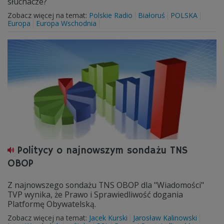
słuchacze?
Zobacz więcej na temat:
Polskie Radio
Białoruś
POLSKA
Europa
Europa Wschodnia
Politycy o najnowszym sondażu TNS
OBOP
Z najnowszego sondażu TNS OBOP dla "Wiadomości"
TVP wynika, że Prawo i Sprawiedliwość dogania
Platformę Obywatelską.
Zobacz więcej na temat:
Jacek Kurski
Jarosław Kalinowski