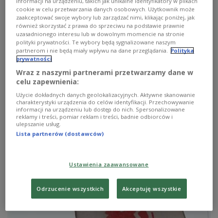
informacji na urządzeniu, takich jak unikalne identyfikatory w plikach
cookie w celu przetwarzania danych osobowych. Użytkownik może
zaakceptować swoje wybory lub zarządzać nimi, klikając poniżej, jak
również skorzystać z prawa do sprzeciwu na podstawie prawnie
uzasadnionego interesu lub w dowolnym momencie na stronie
polityki prywatności. Te wybory będą sygnalizowane naszym
partnerom i nie będą miały wpływu na dane przeglądania.
Polityka
prywatności
Z liberała w państwowca? Obietnice
Wraz z naszymi partnerami przetwarzamy dane w
celu zapewnienia:
premiera
Użycie dokładnych danych geolokalizacyjnych. Aktywne skanowanie
charakterystyki urządzenia do celów identyfikacji. Przechowywanie
Donald Tusk wygłosił w Sejmie tzw. drugie expose.
informacji na urządzeniu lub dostęp do nich. Spersonalizowane
Goście "Śniadania w Trójce" ocenili, że premier przestał
reklamy i treści, pomiar reklam i treści, badnie odbiorców i
być liberałem.
ulepszanie usług.
Lista partnerów (dostawców)
Zobacz więcej na temat:
Donald Tusk
Ludwik Dorn
pieniądze
śniadanie
Ustawienia zaawansowane
Odrzucenie wszystkich
Akceptuję wszystkie