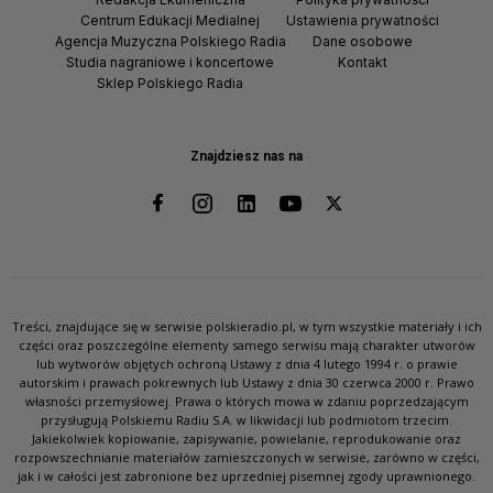
Centrum Edukacji Medialnej
Ustawienia prywatności
Agencja Muzyczna Polskiego Radia
Dane osobowe
Studia nagraniowe i koncertowe
Kontakt
Sklep Polskiego Radia
Znajdziesz nas na
Treści, znajdujące się w serwisie polskieradio.pl, w tym wszystkie materiały i ich
części oraz poszczególne elementy samego serwisu mają charakter utworów
lub wytworów objętych ochroną Ustawy z dnia 4 lutego 1994 r. o prawie
autorskim i prawach pokrewnych lub Ustawy z dnia 30 czerwca 2000 r. Prawo
własności przemysłowej. Prawa o których mowa w zdaniu poprzedzającym
przysługują Polskiemu Radiu S.A. w likwidacji lub podmiotom trzecim.
Jakiekolwiek kopiowanie, zapisywanie, powielanie, reprodukowanie oraz
rozpowszechnianie materiałów zamieszczonych w serwisie, zarówno w części,
jak i w całości jest zabronione bez uprzedniej pisemnej zgody uprawnionego.