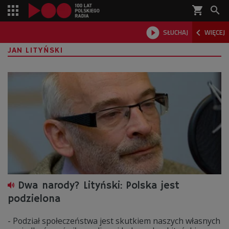
shopping_cart



SŁUCHAJ
WIĘCEJ

JAN LITYŃSKI
Dwa narody? Lityński: Polska jest
podzielona
- Podział społeczeństwa jest skutkiem naszych własnych