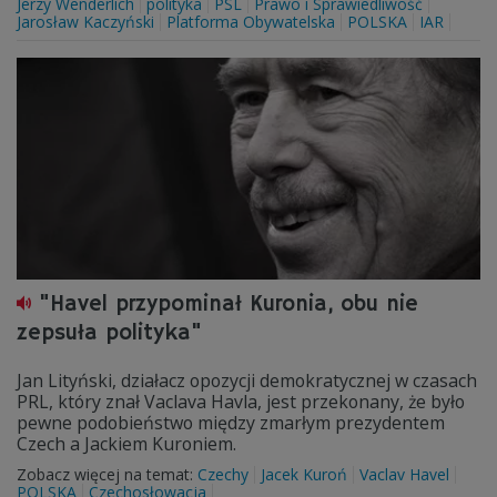
Jerzy Wenderlich
polityka
PSL
Prawo i Sprawiedliwość
Jarosław Kaczyński
Platforma Obywatelska
POLSKA
IAR
"Havel przypominał Kuronia, obu nie
zepsuła polityka"
Jan Lityński, działacz opozycji demokratycznej w czasach
PRL, który znał Vaclava Havla, jest przekonany, że było
pewne podobieństwo między zmarłym prezydentem
Czech a Jackiem Kuroniem.
Zobacz więcej na temat:
Czechy
Jacek Kuroń
Vaclav Havel
POLSKA
Czechosłowacja