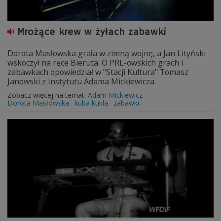
Mrożące krew w żyłach zabawki
Dorota Masłowska grała w zimną wojnę, a Jan Lityński
wskoczył na ręce Bieruta. O PRL-owskich grach i
zabawkach opowiedział w "Stacji Kultura" Tomasz
Janowski z Instytutu Adama Mickiewicza.
Zobacz więcej na temat:
Adam Mickiewicz
Dorota Masłowska
kuba kukla
zabawki