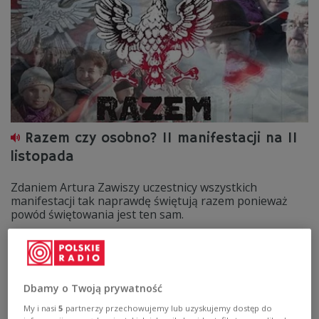
Razem czy osobno? 11 manifestacji na 11
listopada
Zdaniem Artura Zawiszy uczestnicy wszystkich
manifestacji tak naprawdę świętują razem ponieważ
powód świętowania jest ten sam.
Zobacz więcej na temat:
11 listopada
Bronisław Komorowski
polityka
prezydent
Warszawa
Dbamy o Twoją prywatność
My i nasi
5
partnerzy przechowujemy lub uzyskujemy dostęp do