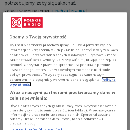
potrzebujemy, żeby się zakochać.
Zobacz więcej na temat:
Czwórka
NAUKA
Patryk Kuniszewicz
psychologia
Dbamy o Twoją prywatność
My i nasi
5
partnerzy przechowujemy lub uzyskujemy dostęp do
informacji na urządzeniu, takich jak unikalne identyfikatory w plikach
cookie w celu przetwarzania danych osobowych. Użytkownik może
zaakceptować swoje wybory lub zarządzać nimi, klikając poniżej, jak
również skorzystać z prawa do sprzeciwu na podstawie prawnie
uzasadnionego interesu lub w dowolnym momencie na stronie
polityki prywatności. Te wybory będą sygnalizowane naszym
partnerom i nie będą miały wpływu na dane przeglądania.
Polityka
prywatności
Sanki i bobsleje - ich ojcem jest bujany
Wraz z naszymi partnerami przetwarzamy dane w
fotel
celu zapewnienia:
Użycie dokładnych danych geolokalizacyjnych. Aktywne skanowanie
W cyklu "Zimowy express" tym razem przyglądamy się
charakterystyki urządzenia do celów identyfikacji. Przechowywanie
sankom. Ich wynalazca stworzył je z fotela bujanego, a
informacji na urządzeniu lub dostęp do nich. Spersonalizowane
reklamy i treści, pomiar reklam i treści, badnie odbiorców i
za płozy posłużyły bieguny. - I tak od XIX wieku możemy
ulepszanie usług.
jeździć na sankach - mówi reporter Maciej Oswald.
Lista partnerów (dostawców)