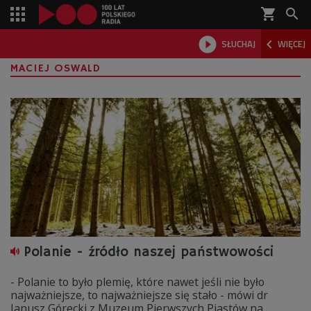
shopping_cart



SŁUCHAJ
WIĘCEJ

MACIEJ OSWALD
Polanie - źródło naszej państwowości
- Polanie to było plemię, które nawet jeśli nie było
najważniejsze, to najważniejsze się stało - mówi dr
Janusz Górecki z Muzeum Pierwszych Piastów na