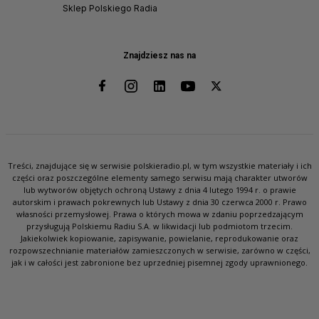
Sklep Polskiego Radia
Znajdziesz nas na
Treści, znajdujące się w serwisie polskieradio.pl, w tym wszystkie materiały i ich
części oraz poszczególne elementy samego serwisu mają charakter utworów
lub wytworów objętych ochroną Ustawy z dnia 4 lutego 1994 r. o prawie
autorskim i prawach pokrewnych lub Ustawy z dnia 30 czerwca 2000 r. Prawo
własności przemysłowej. Prawa o których mowa w zdaniu poprzedzającym
przysługują Polskiemu Radiu S.A. w likwidacji lub podmiotom trzecim.
Jakiekolwiek kopiowanie, zapisywanie, powielanie, reprodukowanie oraz
rozpowszechnianie materiałów zamieszczonych w serwisie, zarówno w części,
jak i w całości jest zabronione bez uprzedniej pisemnej zgody uprawnionego.