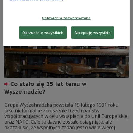
Zobacz więcej na temat:
bobsleje
Czwórka
Patryk Kuniszewicz
sporty zimowe
zima
Ustawienia zaawansowane
Odrzucenie wszystkich
Akceptuję wszystkie
Co stało się 25 lat temu w
Wyszehradzie?
Grupa Wyszehradzka powstała 15 lutego 1991 roku
jako nieformalne zrzeszenie trzech państw
współpracujących w celu wstąpienia do Unii Europejskiej
oraz NATO. Cele te dawno zostało osiągnięte, ale
okazało się, że wspólnych zadań jest o wiele więcej.