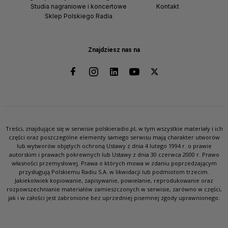
Studia nagraniowe i koncertowe
Kontakt
Sklep Polskiego Radia
Znajdziesz nas na
Treści, znajdujące się w serwisie polskieradio.pl, w tym wszystkie materiały i ich
części oraz poszczególne elementy samego serwisu mają charakter utworów
lub wytworów objętych ochroną Ustawy z dnia 4 lutego 1994 r. o prawie
autorskim i prawach pokrewnych lub Ustawy z dnia 30 czerwca 2000 r. Prawo
własności przemysłowej. Prawa o których mowa w zdaniu poprzedzającym
przysługują Polskiemu Radiu S.A. w likwidacji lub podmiotom trzecim.
Jakiekolwiek kopiowanie, zapisywanie, powielanie, reprodukowanie oraz
rozpowszechnianie materiałów zamieszczonych w serwisie, zarówno w części,
jak i w całości jest zabronione bez uprzedniej pisemnej zgody uprawnionego.