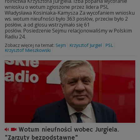
rolnictwa Krzysztofa Jurgiela. Izba poparła wycofanie
wniosku o wotum zgłoszone przez lidera PSL
Władysława Kosiniaka-Kamysza Za wycofaniem wniosku
ws. wotum nieufności było 363 posłów, przeciw było 2
posłów, a od głosu wstrzymało się 61
posłów. Posiedzenie Sejmu relacjonowaliśmy w Polskim
Radiu 24.
Zobacz więcej na temat:
Sejm
Krzysztof Jurgiel
PSL
Krzysztof Mieszkowski
Wotum nieufności wobec Jurgiela.
"Zarzuty bezpodstawne"