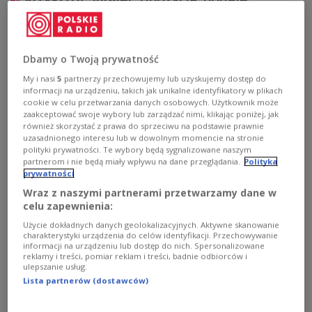
Krzysztof Jurgiel: opozycja podaje
kłamliwe informacje
Sejm nie zajmie się w środę wnioskiem Polskiego
Dbamy o Twoją prywatność
Stronnictwa Ludowego o odwołanie ministra rolnictwa
Krzysztofa Jurgiela. Wcześniej sejmowa komisja
My i nasi
5
partnerzy przechowujemy lub uzyskujemy dostęp do
rolnictwa negatywnie zaopiniowała wniosek. – Debata
informacji na urządzeniu, takich jak unikalne identyfikatory w plikach
wykazała, że opozycja nie mnie nic do zarzucenia.
cookie w celu przetwarzania danych osobowych. Użytkownik może
Podawane są kłamliwe informacje – mówił w Polskim
zaakceptować swoje wybory lub zarządzać nimi, klikając poniżej, jak
Radiu 24 minister rolnictwa Krzysztof Jurgiel.
również skorzystać z prawa do sprzeciwu na podstawie prawnie
uzasadnionego interesu lub w dowolnym momencie na stronie
Zobacz więcej na temat:
Polskie Radio 24
Krzysztof Jurgiel
polityki prywatności. Te wybory będą sygnalizowane naszym
wieś
rolnictwo
POLSKA
partnerom i nie będą miały wpływu na dane przeglądania.
Polityka
prywatności
Wraz z naszymi partnerami przetwarzamy dane w
celu zapewnienia:
Użycie dokładnych danych geolokalizacyjnych. Aktywne skanowanie
charakterystyki urządzenia do celów identyfikacji. Przechowywanie
informacji na urządzeniu lub dostęp do nich. Spersonalizowane
reklamy i treści, pomiar reklam i treści, badnie odbiorców i
ulepszanie usług.
Lista partnerów (dostawców)