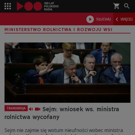
shopping_cart



SŁUCHAJ
WIĘCEJ

MINISTERSTWO ROLNICTWA I ROZWOJU WSI
Sejm: wniosek ws. ministra
TRANSMISJA
rolnictwa wycofany
Sejm nie zajmie się wotum nieufności wobec ministra