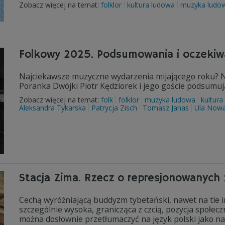
Zobacz więcej na temat:
folklor
kultura ludowa
muzyka ludo
Folkowy 2025. Podsumowania i oczekiw
Najciekawsze muzyczne wydarzenia mijającego roku? N
Poranka Dwójki Piotr Kędziorek i jego goście podsumu
Zobacz więcej na temat:
folk
folklor
muzyka ludowa
kultura
Aleksandra Tykarska
Patrycja Zisch
Tomasz Janas
Ula Now
Stacja Zima. Rzecz o represjonowanych 
Cechą wyróżniającą buddyzm tybetański, nawet na tle 
szczególnie wysoka, granicząca z czcią, pozycja społec
można dosłownie przetłumaczyć na język polski jako nau