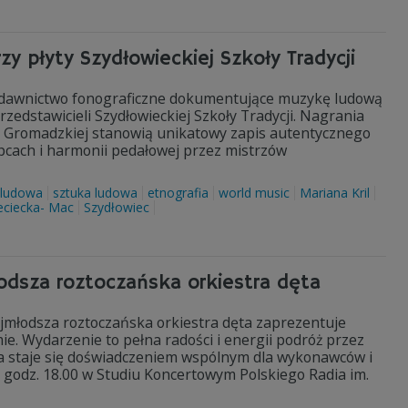
zy płyty Szydłowieckiej Szkoły Tradycji
– wydawnictwo fonograficzne dokumentujące muzykę ludową
edstawicieli Szydłowieckiej Szkoły Tradycji. Nagrania
 Gromadzkiej stanowią unikatowy zapis autentycznego
cach i harmonii pedałowej przez mistrzów
 ludowa
sztuka ludowa
etnografia
world music
Mariana Kril
eciecka- Mac
Szydłowiec
łodsza roztoczańska orkiestra dęta
ajmłodsza roztoczańska orkiestra dęta zaprezentuje
ie. Wydarzenie to pełna radości i energii podróż przez
ka staje się doświadczeniem wspólnym dla wykonawców i
o godz. 18.00 w Studiu Koncertowym Polskiego Radia im.