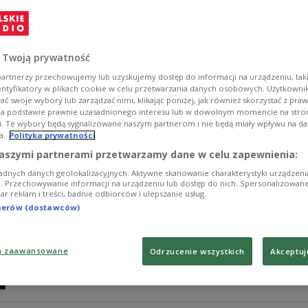
2026
Dziennikarze Programu 2 Polskiego Radia znaleźli się 
Wyróżnienie trafiło do Dyrektora – Redaktora Naczelne
 Twoją prywatność
Suprynowicza z Redakcji Muzycznej Dwójki, doceniając 
honoruje osoby i instytucje szczególnie zaangażowane w
artnerzy przechowujemy lub uzyskujemy dostęp do informacji na urządzeniu, taki
entyfikatory w plikach cookie w celu przetwarzania danych osobowych. Użytkown
Zobacz więcej na temat:
KULTURA
Dwójka
Ewa Szczecińska
ć swoje wybory lub zarządzać nimi, klikając poniżej, jak również skorzystać z pra
na podstawie prawnie uzasadnionego interesu lub w dowolnym momencie na stroni
i. Te wybory będą sygnalizowane naszym partnerom i nie będą miały wpływu na d
a.
Polityka prywatności
Jak ratować ginące języki?
aszymi partnerami przetwarzamy dane w celu zapewnienia:
adnych danych geolokalizacyjnych. Aktywne skanowanie charakterystyki urządzen
21 lutego przypada Międzynarodowy Dzień Języka Ojc
ji. Przechowywanie informacji na urządzeniu lub dostęp do nich. Spersonalizowane
iar reklam i treści, badnie odbiorców i ulepszanie usług.
w założeniu dopomóc w ochronie różnorodności językow
problem ginących języków.
tnerów (dostawców)
Zobacz więcej na temat:
folk
folklor
muzyka ludowa
kultura
Aleksandra Tykarska
Magdalena Zbylut-Wiśniewska
Aldona Ł
a zaawansowane
Odrzucenie wszystkich
Akceptuj