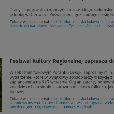
Tradycje pogranicza opoczyńsko-rawskiego-radomskieg
je lepiej w Drzewicy i Poświętnem, gdzie odbędzie się F
Zobacz więcej na temat:
folk
folklor
muzyka ludowa
kultura
dziedzictwo narodowe
Aleksandra Tykarska
Aldona Łaniewsk
Festiwal Kultury Regionalnej zaprasza d
W sobotnim folkowym Poranku Dwójki zaprosimy m.in. na
wydarzenie, które w wyjątkowy sposób łączy tradycję z m
zaplanowana na 6 i 7 września. Organizatorzy ponowni
znajdzie coś dla siebie – zarówno miłośnicy folkloru, ja
ludowej.
Zobacz więcej na temat:
folk
folklor
muzyka ludowa
kultura
Narodowy Instytut Kultury i Dziedzictwa Wsi
etnografia
Aleks
Monika Gigier
Olga Pawińska
Hanna Szczęśniak