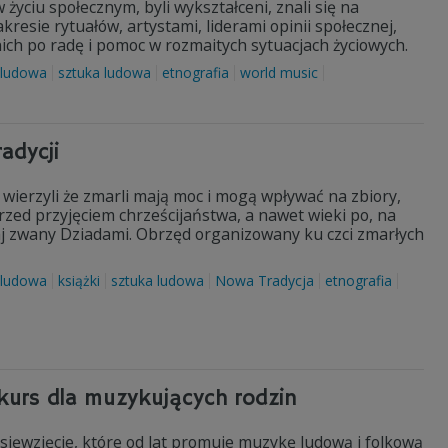
życiu społecznym, byli wykształceni, znali się na
akresie rytuałów, artystami, liderami opinii społecznej,
 nich po radę i pomoc w rozmaitych sytuacjach życiowych.
 ludowa
sztuka ludowa
etnografia
world music
adycji
wierzyli że zmarli mają moc i mogą wpływać na zbiory,
rzed przyjęciem chrześcijaństwa, a nawet wieki po, na
aj zwany Dziadami. Obrzęd organizowany ku czci zmarłych
 ludowa
książki
sztuka ludowa
Nowa Tradycja
etnografia
urs dla muzykujących rodzin
ęwzięcie, które od lat promuje muzykę ludową i folkową