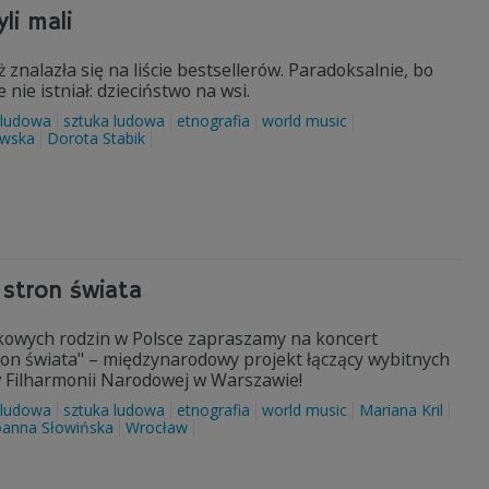
li mali
ż znalazła się na liście bestsellerów. Paradoksalnie, bo
nie istniał: dzieciństwo na wsi.
 ludowa
sztuka ludowa
etnografia
world music
ewska
Dorota Stabik
 stron świata
lkowych rodzin w Polsce zapraszamy na koncert
tron świata" – międzynarodowy projekt łączący wybitnych
 w Filharmonii Narodowej w Warszawie!
 ludowa
sztuka ludowa
etnografia
world music
Mariana Kril
oanna Słowińska
Wrocław