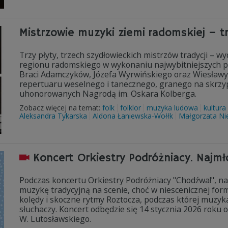
Mistrzowie muzyki ziemi radomskiej – tr
Trzy płyty, trzech szydłowieckich mistrzów tradycji 
regionu radomskiego w wykonaniu najwybitniejszych prz
Braci Adamczyków, Józefa Wyrwińskiego oraz Wiesławy
repertuaru weselnego i tanecznego, granego na skrzyp
uhonorowanych Nagrodą im. Oskara Kolberga.
Zobacz więcej na temat:
folk
folklor
muzyka ludowa
kultura
Aleksandra Tykarska
Aldona Łaniewska-Wołłk
Małgorzata Ni
Koncert Orkiestry Podróżniacy. Najm
Podczas koncertu Orkiestry Podróżniacy "Chodźwa!", n
muzykę tradycyjną na scenie, choć w niescenicznej form
kolędy i skoczne rytmy Roztocza, podczas której muzy
słuchaczy. Koncert odbędzie się 14 stycznia 2026 roku 
W. Lutosławskiego.