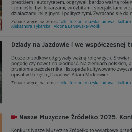
prestiżem i autorytetem, odgrywali bardzo ważną rolę w 
rzemiośle, byli lekarzami, wróżbitami, specjalistami w z
działaczami religijnymi i politycznymi. Zwracano się do
Zobacz więcej na temat:
folk
folklor
muzyka ludowa
kultura
Aleksandra Tykarska
Aldona Łaniewska-Wołłk
Dziady na Jazdowie i we współczesnej tr
Dusze przodków odgrywały ważną rolę w życiu Słowian, 
pogodę czy nawet na płodność. Na ziemiach polskich, p
przełomie października i listopada kultywowano zwycz
opisał w II części „Dziadów” Adam Mickiewicz.
Zobacz więcej na temat:
folk
folklor
muzyka ludowa
kultura
Nasze Muzyczne Źródełko 2025. Konk
Konkurs Nasze Muzyczne Źródełko to wyjątkowe przedsi