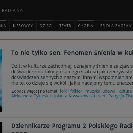
 RADIA SA
RKA
KIEROWCY
DZIECI
TEATR
CHOPIN
PR DLA ZAGRAN

To nie tylko sen. Fenomen śnienia w ku
Dziś, w kulturze zachodniej, uznajemy śnienie za zjaw
doświadczeniu takiego samego statusu jak rzeczywistoś
doświadczeń sennych z naszymi innymi wspomnieniami"
nie to, co dzieje się wokół i jakie nadajemy temu znacz
Zobacz więcej na temat:
folk
folklor
muzyka ludowa
kultura
Aleksandra Tykarska
Jolanta Kossakowska
sen
Patrycja Zis
Dziennikarze Programu 2 Polskiego Radi