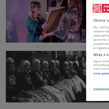
Dbamy o
My i nasi
5
p
unikalne id
zaakceptowa
sprzeciwu 
prywatnośc
przeglądani
Wraz z n
Użycie dokł
identyfikac
treści, pom
Lista par
Ustawieni