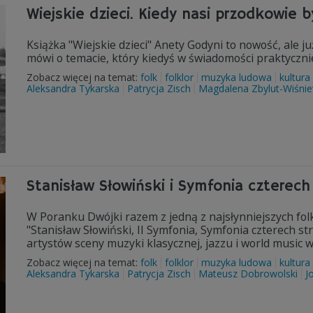
Wiejskie dzieci. Kiedy nasi przodkowie by
Książka "Wiejskie dzieci" Anety Godyni to nowość, ale ju
mówi o temacie, który kiedyś w świadomości praktycznie 
Zobacz więcej na temat:
folk
folklor
muzyka ludowa
kultura
Aleksandra Tykarska
Patrycja Zisch
Magdalena Zbylut-Wiśni
Stanisław Słowiński i Symfonia czterech
W Poranku Dwójki razem z jedną z najsłynniejszych fo
"Stanisław Słowiński, II Symfonia, Symfonia czterech s
artystów sceny muzyki klasycznej, jazzu i world music
Zobacz więcej na temat:
folk
folklor
muzyka ludowa
kultura
Aleksandra Tykarska
Patrycja Zisch
Mateusz Dobrowolski
J