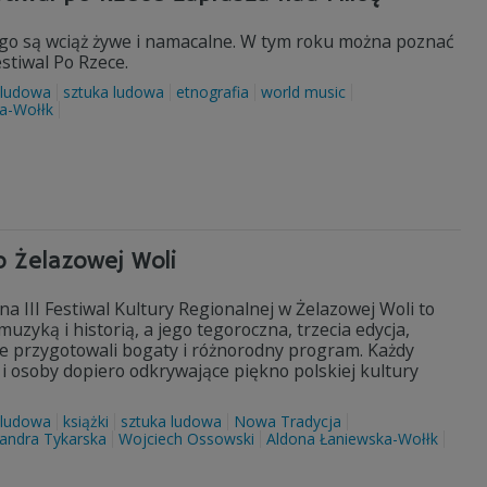
o są wciąż żywe i namacalne. W tym roku można poznać
estiwal Po Rzece.
 ludowa
sztuka ludowa
etnografia
world music
a-Wołłk
o Żelazowej Woli
 III Festiwal Kultury Regionalnej w Żelazowej Woli to
uzyką i historią, a jego tegoroczna, trzecia edycja,
e przygotowali bogaty i różnorodny program. Każdy
k i osoby dopiero odkrywające piękno polskiej kultury
 ludowa
książki
sztuka ludowa
Nowa Tradycja
andra Tykarska
Wojciech Ossowski
Aldona Łaniewska-Wołłk