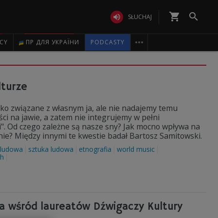
shopping_cart


SŁUCHAJ

ICY
ПР ДЛЯ УКРАЇНИ
PODCASTY
lturze
isko związane z własnym ja, ale nie nadajemy temu
ci na jawie, a zatem nie integrujemy w pełni
. Od czego zależne są nasze sny? Jak mocno wpływa na
enie? Między innymi te kwestie badał Bartosz Samitowski.
 ludowa
sztuka ludowa
etnografia
world music
ch
a wśród laureatów Dźwigaczy Kultury