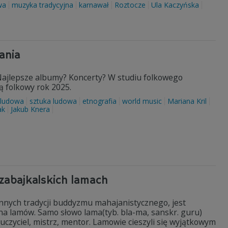
wa
muzyka tradycyjna
karnawał
Roztocze
Ula Kaczyńska
ania
ajlepsze albumy? Koncerty? W studiu folkowego
ją folkowy rok 2025.
 ludowa
sztuka ludowa
etnografia
world music
Mariana Kril
ak
Jakub Knera
zabajkalskich lamach
innych tradycji buddyzmu mahajanistycznego, jest
zna lamów. Samo słowo lama(tyb. bla-ma, sanskr. guru)
czyciel, mistrz, mentor. Lamowie cieszyli się wyjątkowym