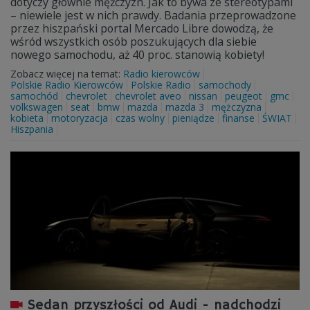
dotyczy głównie mężczyzn. Jak to bywa ze stereotypami
– niewiele jest w nich prawdy. Badania przeprowadzone
przez hiszpański portal Mercado Libre dowodzą, że
wśród wszystkich osób poszukujących dla siebie
nowego samochodu, aż 40 proc. stanowią kobiety!
Zobacz więcej na temat:
Radio kierowców
Polskie Radio Kierowców
Polskie Radio
samochody
samochód
chevrolet
chevrolet aveo
nissan
peugeot
gmc
volkswagen
seat
bmw
mazda
mazda 3
mężczyzna
kobieta
motoryzacja
czas wolny
pieniądze
finanse
ŚWIAT
Hiszpania
Sedan przyszłości od Audi - nadchodzi