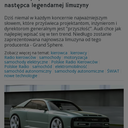
następca legendarnej limuzyny
Dziś niemal w każdym koncernie najważniejszym
słowem, które przyświeca projektantom, inżynierom i
dyrektorom generalnym jest "przyszłość". Audi chce jak
najlepiej wpisać się w ten trend. Niedługo zostanie
zaprezentowana najnowsza limuzyna od tego
producenta - Grand Sphere.
Zobacz więcej na temat:
kierowca
kierowcy
Radio kierowców
samochody
motoryzacja
samochody elektryczne
Polskie Radio Kierowców
Polskie Radio
samochód
elektromobilność
samochód autonomiczny
samochody autonomiczne
ŚWIAT
nowe technologie