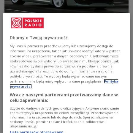
Elektryczna wersja rajdowego klasyka
Na rynku niejednokrotnie pojawiały się auta, które
Dbamy o Twoją prywatność
nawiązywały do modeli produkowanych w
przeszłości. Tak jest także z autem E-Legend EL1,
My i nasi
5
partnerzy przechowujemy lub uzyskujemy dostęp do
inspirowanym legendarnym Audi Quattro S1.
informacji na urządzeniu, takich jak unikalne identyfikatory w plikach
cookie w celu przetwarzania danych osobowych. Użytkownik może
Zobacz więcej na temat:
kierowca
kierowcy
zaakceptować swoje wybory lub zarządzać nimi, klikając poniżej, jak
Radio kierowców
motoryzacja
samochody
również skorzystać z prawa do sprzeciwu na podstawie prawnie
samochody elektryczne
Polskie Radio Kierowców
uzasadnionego interesu lub w dowolnym momencie na stronie
nowinki technologiczne
samochód
drogi
POLSKA
polityki prywatności. Te wybory będą sygnalizowane naszym
wiadomości
partnerom i nie będą miały wpływu na dane przeglądania.
Polityka
prywatności
Wraz z naszymi partnerami przetwarzamy dane w
celu zapewnienia:
Użycie dokładnych danych geolokalizacyjnych. Aktywne skanowanie
charakterystyki urządzenia do celów identyfikacji. Przechowywanie
informacji na urządzeniu lub dostęp do nich. Spersonalizowane
reklamy i treści, pomiar reklam i treści, badnie odbiorców i
ulepszanie usług.
Lista partnerów (dostawców)