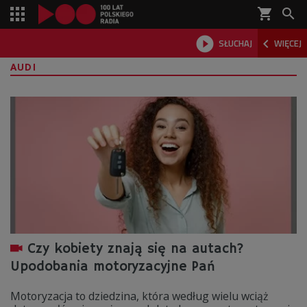
shopping_cart



SŁUCHAJ
WIĘCEJ

AUDI
Czy kobiety znają się na autach?
Upodobania motoryzacyjne Pań
Motoryzacja to dziedzina, która według wielu wciąż