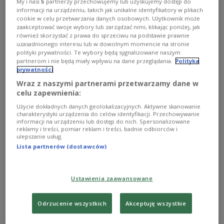
My i nasi
5
partnerzy przechowujemy lub uzyskujemy dostęp do
foremne, to ciasto byłoby twarde, a pączki suche.
informacji na urządzeniu, takich jak unikalne identyfikatory w plikach
Przepraszam moich klientów za to, ale robię tylko taki
cookie w celu przetwarzania danych osobowych. Użytkownik może
towar, jaki mnie smakuje – mówił w 1977 roku Jerzy
zaakceptować swoje wybory lub zarządzać nimi, klikając poniżej, jak
Czesław Blikle, wnuk Antoniego Kazimierza Bliklego,
również skorzystać z prawa do sprzeciwu na podstawie prawnie
uzasadnionego interesu lub w dowolnym momencie na stronie
założyciela słynnej cukierni.
polityki prywatności. Te wybory będą sygnalizowane naszym
Zobacz więcej na temat:
Andrzej Blikle
historia Polski
partnerom i nie będą miały wpływu na dane przeglądania.
Polityka
cukiernia
Warszawa
pączki
wypieki
Jerzy Waldorff
prywatności
Andrzej Kurylewicz
Wanda Warska
Wraz z naszymi partnerami przetwarzamy dane w
celu zapewnienia:
Użycie dokładnych danych geolokalizacyjnych. Aktywne skanowanie
charakterystyki urządzenia do celów identyfikacji. Przechowywanie
informacji na urządzeniu lub dostęp do nich. Spersonalizowane
reklamy i treści, pomiar reklam i treści, badnie odbiorców i
ulepszanie usług.
Lista partnerów (dostawców)
Ustawienia zaawansowane
Jaki zrobić smaczne pierniki? Cukiernik
Odrzucenie wszystkich
Akceptuję wszystkie
z wieloletnim stażem zdradza przepis