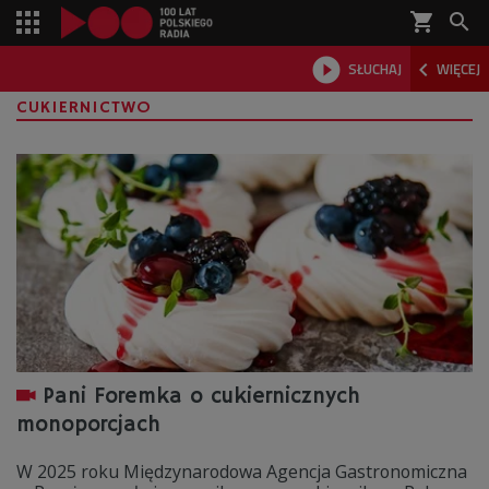
shopping_cart



SŁUCHAJ
WIĘCEJ

CUKIERNICTWO
Pani Foremka o cukiernicznych
monoporcjach
W 2025 roku Międzynarodowa Agencja Gastronomiczna