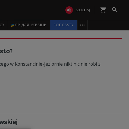
shopping_cart


SŁUCHAJ

ICY
ПР ДЛЯ УКРАЇНИ
PODCASTY
asto?
zego w Konstancinie-Jeziornie nikt nic nie robi z
wskiej