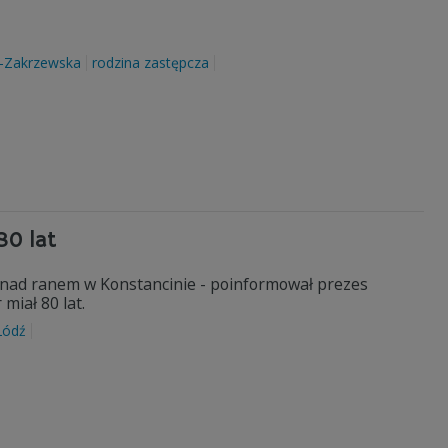
-Zakrzewska
rodzina zastępcza
80 lat
ę nad ranem w Konstancinie - poinformował prezes
miał 80 lat.
Łódź