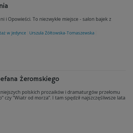
nia
i Opowieści. To niezwykłe miejsce - salon bajek z
taż w Jedynce
Urszula Żółtowska-Tomaszewska
 Stefana Żeromskiego
żniejszych polskich prozaików i dramaturgów przełomu
" czy "Wiatr od morza". I tam spędził najszczęśliwsze lata