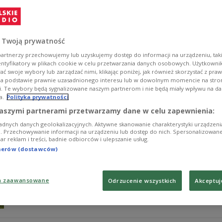
Historia Domu Pracy Twórczej w Oborach koło Warsza
Zobacz więcej na temat:
literatura polska
prywatyzacja
repor
 Twoją prywatność
artnerzy przechowujemy lub uzyskujemy dostęp do informacji na urządzeniu, taki
entyfikatory w plikach cookie w celu przetwarzania danych osobowych. Użytkown
ć swoje wybory lub zarządzać nimi, klikając poniżej, jak również skorzystać z pra
na podstawie prawnie uzasadnionego interesu lub w dowolnym momencie na stroni
i. Te wybory będą sygnalizowane naszym partnerom i nie będą miały wpływu na d
a.
Polityka prywatności
Skolimów. "Tu jest dom. I rodzina, jak
aszymi partnerami przetwarzamy dane w celu zapewnienia:
adnych danych geolokalizacyjnych. Aktywne skanowanie charakterystyki urządzen
Z wizytą do Domu Artystów Weteranów zabiera nas An
ji. Przechowywanie informacji na urządzeniu lub dostęp do nich. Spersonalizowane
iar reklam i treści, badnie odbiorców i ulepszanie usług.
pensjonariuszy i towarzyszymy aktywnościom artystów, 
tnerów (dostawców)
Zobacz więcej na temat:
aktorzy
Anna Stempniak
artysta
em
a zaawansowane
Odrzucenie wszystkich
Akceptuj