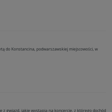
tą do Konstancina, podwarszawskiej miejscowości, w
e z gwiazd, jakie wystąpią na koncercie, z którego dochód