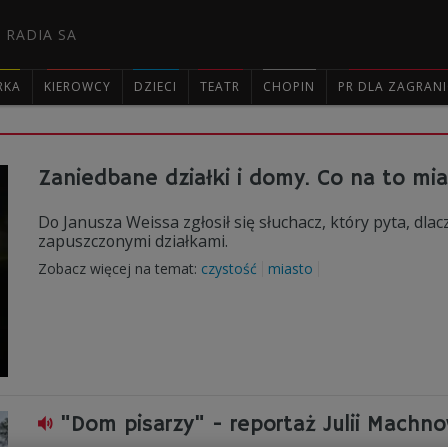
 RADIA SA
RKA
KIEROWCY
DZIECI
TEATR
CHOPIN
PR DLA ZAGRAN

Zaniedbane działki i domy. Co na to mi
Do Janusza Weissa zgłosił się słuchacz, który pyta, dlac
zapuszczonymi działkami.
Zobacz więcej na temat:
czystość
miasto
"Dom pisarzy" - reportaż Julii Machno