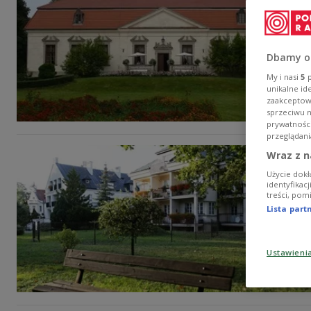
Dbamy o
My i nasi
5
p
unikalne id
zaakceptowa
sprzeciwu 
prywatnośc
przeglądani
Wraz z n
Użycie dokł
identyfikac
treści, pom
Lista par
Ustawieni