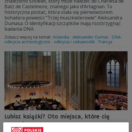
znaleziono szkielet, który może należeć do Charlesa de
Batz de Castelmore, znanego jako d’Artagnan. To
historyczna postać, która stała się pierwowzorem
bohatera powieści "Trzej muszkieterowie" Aleksandra
Dumasa. O identyfikacji szczątków mają rozstrzygnąć
badania DNA.
Zobacz więcej na temat:
Holandia
Aleksander Dumas
DNA
odkrycia archeologiczne
odkrycia i ciekawostki
Francja
Lubisz książki? Oto miejsca, które cię
oczarują