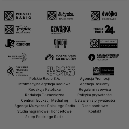
Polskie Radio S.A.
Agencja Promocji
Informacyjna Agencja Radiowa
Agencja Reklamy
Redakcja Katolicka
Regulamin serwisu
Redakcja Ekumeniczna
Polityka prywatności
Centrum Edukacji Medialnej
Ustawienia prywatności
Agencja Muzyczna Polskiego Radia
Dane osobowe
Studia nagraniowe i koncertowe
Kontakt
Sklep Polskiego Radia