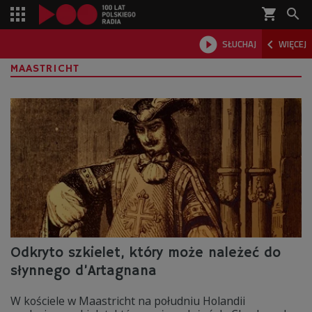
shopping_cart



SŁUCHAJ
WIĘCEJ

MAASTRICHT
Odkryto szkielet, który może należeć do
słynnego d’Artagnana
W kościele w Maastricht na południu Holandii