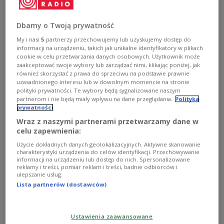
Księgarnie to nie tylko zwykłe "sklepy z książkami", lecz
także miejsca, w których dzięki szczególnemu
Dbamy o Twoją prywatność
asortymentowi może czasem dziać się magia. Zwłaszcza
kiedy przestrzenią dla uginających się półek jest
My i nasi
5
partnerzy przechowujemy lub uzyskujemy dostęp do
niepowtarzalna architektura.
informacji na urządzeniu, takich jak unikalne identyfikatory w plikach
cookie w celu przetwarzania danych osobowych. Użytkownik może
Zobacz więcej na temat:
KSIĄŻKA
Buenos Aires
Porto
zaakceptować swoje wybory lub zarządzać nimi, klikając poniżej, jak
Chiny
literatura
architektura
również skorzystać z prawa do sprzeciwu na podstawie prawnie
uzasadnionego interesu lub w dowolnym momencie na stronie
polityki prywatności. Te wybory będą sygnalizowane naszym
partnerom i nie będą miały wpływu na dane przeglądania.
Polityka
prywatności
Wraz z naszymi partnerami przetwarzamy dane w
celu zapewnienia:
Użycie dokładnych danych geolokalizacyjnych. Aktywne skanowanie
charakterystyki urządzenia do celów identyfikacji. Przechowywanie
informacji na urządzeniu lub dostęp do nich. Spersonalizowane
reklamy i treści, pomiar reklam i treści, badnie odbiorców i
ulepszanie usług.
Lista partnerów (dostawców)
Atak nożownika w Maastricht. Są zabici i
ranni
Ustawienia zaawansowane