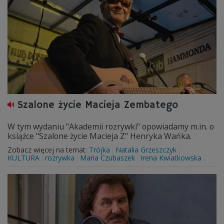
Szalone życie Macieja Zembatego
W tym wydaniu "Akademii rozrywki" opowiadamy m.in. o
książce "Szalone życie Macieja Z" Henryka Wańka.
Zobacz więcej na temat:
Trójka
Natalia Grzeszczyk
KULTURA
rozrywka
Maria Czubaszek
Irena Kwiatkowska