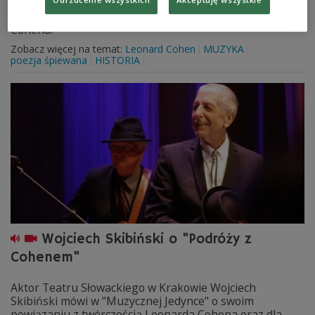
Odrzucenie wszystkich
Akceptuję wszystkie
temu zmarł w Warszawie Maciej Zembaty, wspaniały
tłumacz i wykonawca utworów słynnego Leonarda
Cohena.
Zobacz więcej na temat:
Leonard Cohen
MUZYKA
poezja śpiewana
HISTORIA
Wojciech Skibiński o "Podróży z
Cohenem"
Aktor Teatru Słowackiego w Krakowie Wojciech
Skibiński mówi w "Muzycznej Jedynce" o swoim
powiązaniu z twórczością Leonarda Cohena oraz dla