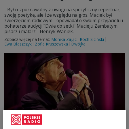
- Był rozpoznawalny z uwagi na specyficzny repertuar,
swoją poetykę, ale i ze względu na głos. Maciek był
zwierzęciem radiowym - opowiadał o swoim przyjacielu i
bohaterze audycji "Dwie do setki" Macieju Zembatym,
pisarz i malarz - Henryk Waniek.
Zobacz więcej na temat:
Monika Zając
Roch Siciński
Ewa Błaszczyk
Zofia Kruszewska
Dwójka
Leonard Cohen. Jego głosu nie da się
zapomnieć