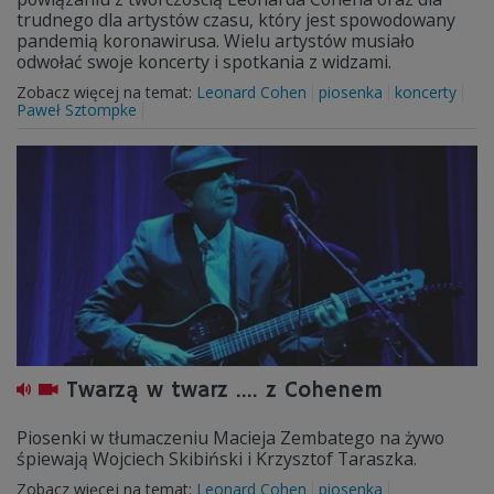
trudnego dla artystów czasu, który jest spowodowany
pandemią koronawirusa. Wielu artystów musiało
odwołać swoje koncerty i spotkania z widzami.
Zobacz więcej na temat:
Leonard Cohen
piosenka
koncerty
Paweł Sztompke
Twarzą w twarz …. z Cohenem
Piosenki w tłumaczeniu Macieja Zembatego na żywo
śpiewają Wojciech Skibiński i Krzysztof Taraszka.
Zobacz więcej na temat:
Leonard Cohen
piosenka