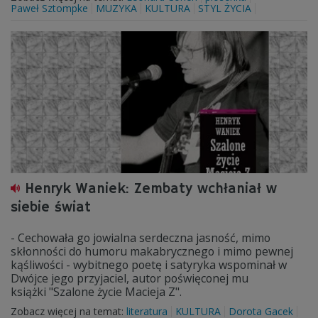
Paweł Sztompke
MUZYKA
KULTURA
STYL ŻYCIA
Henryk Waniek: Zembaty wchłaniał w
siebie świat
- Cechowała go jowialna serdeczna jasność, mimo
skłonności do humoru makabrycznego i mimo pewnej
kąśliwości - wybitnego poetę i satyryka wspominał w
Dwójce jego przyjaciel, autor poświęconej mu
książki "Szalone życie Macieja Z".
Zobacz więcej na temat:
literatura
KULTURA
Dorota Gacek