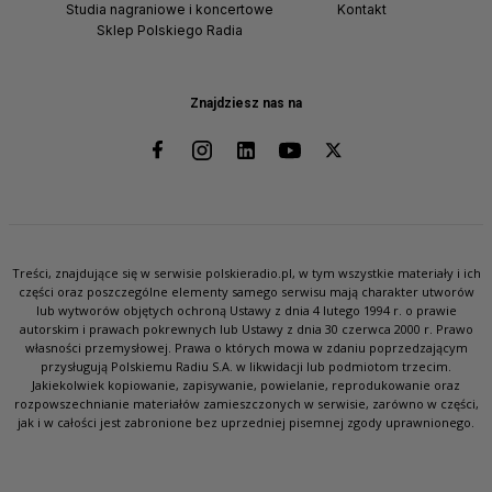
Studia nagraniowe i koncertowe
Kontakt
Sklep Polskiego Radia
Znajdziesz nas na
Treści, znajdujące się w serwisie polskieradio.pl, w tym wszystkie materiały i ich
części oraz poszczególne elementy samego serwisu mają charakter utworów
lub wytworów objętych ochroną Ustawy z dnia 4 lutego 1994 r. o prawie
autorskim i prawach pokrewnych lub Ustawy z dnia 30 czerwca 2000 r. Prawo
własności przemysłowej. Prawa o których mowa w zdaniu poprzedzającym
przysługują Polskiemu Radiu S.A. w likwidacji lub podmiotom trzecim.
Jakiekolwiek kopiowanie, zapisywanie, powielanie, reprodukowanie oraz
rozpowszechnianie materiałów zamieszczonych w serwisie, zarówno w części,
jak i w całości jest zabronione bez uprzedniej pisemnej zgody uprawnionego.