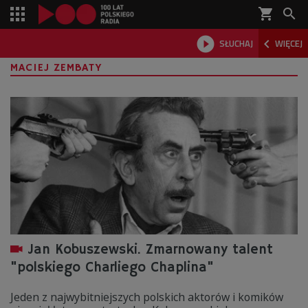
shopping_cart



SŁUCHAJ
WIĘCEJ

MACIEJ ZEMBATY
Jan Kobuszewski. Zmarnowany talent
"polskiego Charliego Chaplina"
Jeden z najwybitniejszych polskich aktorów i komików