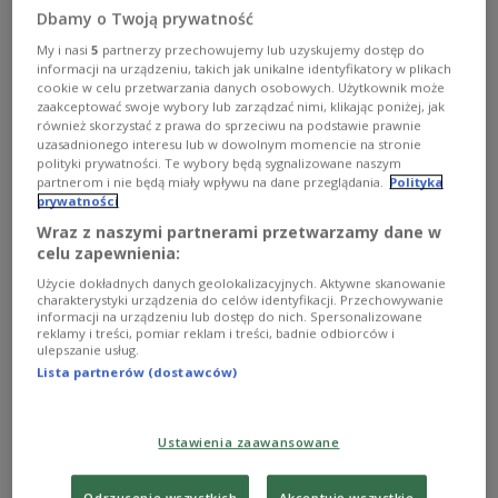
Dbamy o Twoją prywatność
Cztery lata temu, 7 listopada 2016 roku zmarł Leonard
Norman Cohen, jeden z największych bardów
My i nasi
5
partnerzy przechowujemy lub uzyskujemy dostęp do
informacji na urządzeniu, takich jak unikalne identyfikatory w plikach
współczesnej muzyki.
cookie w celu przetwarzania danych osobowych. Użytkownik może
Zobacz więcej na temat:
muzyka rozrywkowa
Leonard Cohen
zaakceptować swoje wybory lub zarządzać nimi, klikając poniżej, jak
HISTORIA
również skorzystać z prawa do sprzeciwu na podstawie prawnie
uzasadnionego interesu lub w dowolnym momencie na stronie
polityki prywatności. Te wybory będą sygnalizowane naszym
partnerom i nie będą miały wpływu na dane przeglądania.
Polityka
prywatności
Wraz z naszymi partnerami przetwarzamy dane w
celu zapewnienia:
Użycie dokładnych danych geolokalizacyjnych. Aktywne skanowanie
charakterystyki urządzenia do celów identyfikacji. Przechowywanie
informacji na urządzeniu lub dostęp do nich. Spersonalizowane
reklamy i treści, pomiar reklam i treści, badnie odbiorców i
ulepszanie usług.
Lista partnerów (dostawców)
Maciej Zembaty – polski Cohen o
cudownym niskim głosie
Ustawienia zaawansowane
Wielu pamięta tę datę – 27 czerwca 2011 roku – 9 lat