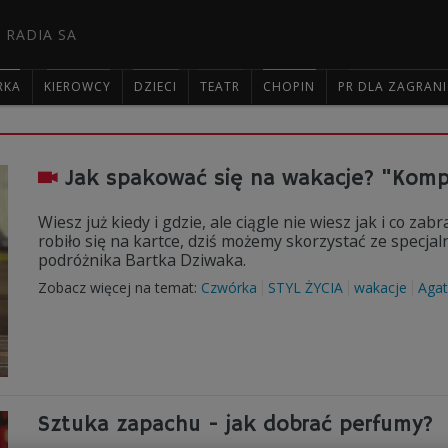
 RADIA SA
RKA
KIEROWCY
DZIECI
TEATR
CHOPIN
PR DLA ZAGRAN

Jak spakować się na wakacje? "Kom
Wiesz już kiedy i gdzie, ale ciągle nie wiesz jak i co z
robiło się na kartce, dziś możemy skorzystać ze specjaln
podróżnika Bartka Dziwaka.
Zobacz więcej na temat:
Czwórka
STYL ŻYCIA
wakacje
Agat
Sztuka zapachu - jak dobrać perfumy?