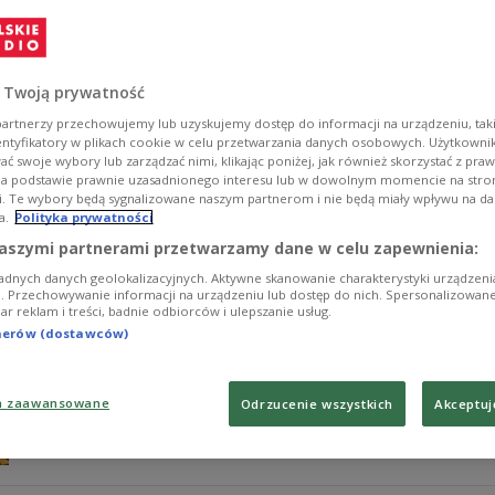
Moda to nie tylko ubrania czy dodatki w postaci nakry
również perfumy. Wiele znanych domów mody już od wi
jakie zapachy są ponadczasowe i na czym polega sztuka
 Twoją prywatność
Zobacz więcej na temat:
Czwórka
Adrianna Janiszewska
per
artnerzy przechowujemy lub uzyskujemy dostęp do informacji na urządzeniu, taki
entyfikatory w plikach cookie w celu przetwarzania danych osobowych. Użytkown
ć swoje wybory lub zarządzać nimi, klikając poniżej, jak również skorzystać z pra
na podstawie prawnie uzasadnionego interesu lub w dowolnym momencie na stroni
i. Te wybory będą sygnalizowane naszym partnerom i nie będą miały wpływu na d
a.
Polityka prywatności
Koszulki z logotypami zespołów - od s
aszymi partnerami przetwarzamy dane w celu zapewnienia:
adnych danych geolokalizacyjnych. Aktywne skanowanie charakterystyki urządzen
Osoby noszące koszulki z logo zespołów można spotkać 
ji. Przechowywanie informacji na urządzeniu lub dostęp do nich. Spersonalizowane
iar reklam i treści, badnie odbiorców i ulepszanie usług.
do grupy fanów, dziś wiele osób nie zdaje sobie częst
na t-shircie. Sprawdzamy jak zmieniło się podejście do 
tnerów (dostawców)
subkultury.
Zobacz więcej na temat:
Czwórka
Adrianna Janiszewska
kolo
a zaawansowane
Odrzucenie wszystkich
Akceptuj