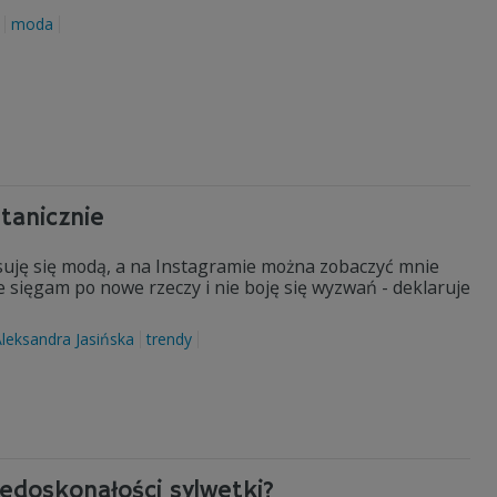
moda
tanicznie
suję się modą, a na Instagramie można zobaczyć mnie
e sięgam po nowe rzeczy i nie boję się wyzwań - deklaruje
leksandra Jasińska
trendy
edoskonałości sylwetki?