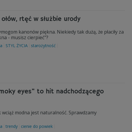
ołów, rtęć w służbie urody
ymogom kanonów piękna. Niekiedy tak dużą, że płaciły za
kna - musisz cierpieć"?
a
STYL ŻYCIA
starożytność
smoky eyes" to hit nadchodzącego
k wciąż modna jest naturalność. Sprawdzamy
da
trendy
cienie do powiek