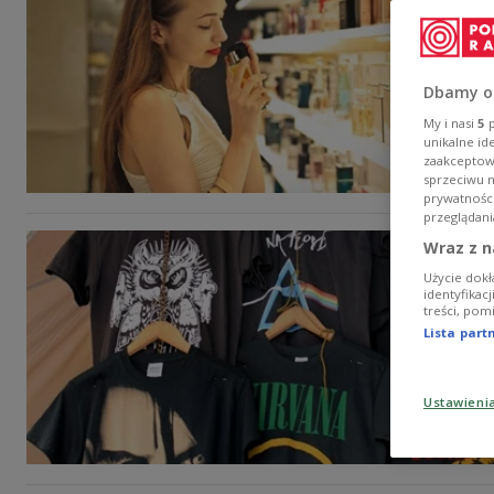
Dbamy o
My i nasi
5
p
unikalne id
zaakceptowa
sprzeciwu 
prywatnośc
przeglądani
Wraz z n
Użycie dokł
identyfikac
treści, pom
Lista par
Ustawieni