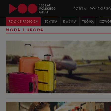
PORTAL POLSKIEGO
POLSKIE RADIO 24
JEDYNKA
DWÓJKA
TRÓJKA
CZWÓ
MODA I URODA