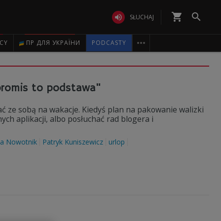
shopping_cart


SŁUCHAJ

ICY
ПР ДЛЯ УКРАЇНИ
PODCASTY
promis to podstawa"
abrać ze sobą na wakacje. Kiedyś plan na pakowanie walizki
ych aplikacji, albo posłuchać rad blogera i
a Nowotnik
Patryk Kuniszewicz
urlop