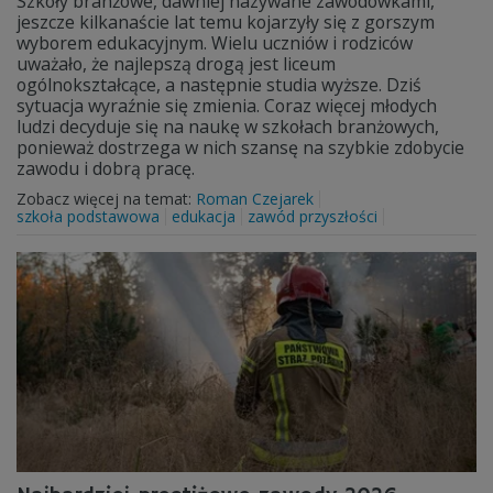
Szkoły branżowe, dawniej nazywane zawodówkami,
jeszcze kilkanaście lat temu kojarzyły się z gorszym
wyborem edukacyjnym. Wielu uczniów i rodziców
uważało, że najlepszą drogą jest liceum
ogólnokształcące, a następnie studia wyższe. Dziś
sytuacja wyraźnie się zmienia. Coraz więcej młodych
ludzi decyduje się na naukę w szkołach branżowych,
ponieważ dostrzega w nich szansę na szybkie zdobycie
zawodu i dobrą pracę.
Zobacz więcej na temat:
Roman Czejarek
szkoła podstawowa
edukacja
zawód przyszłości