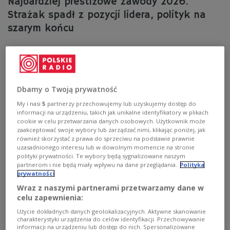
Najbardziej prestiżowe zawody 2026.
Strażak spadł z pozycji lidera, polityk na
szarym końcu
Lekarz, influencer, a może strażak – który z tych
zawodów budzi sympatię i zaufanie Polaków? Wyniki
najnowszego rankingu nie pozostawiają wątpliwości.
Oto, które profesje cieszą się największym (i
najmniejszym) poparciem w naszym kraju.
Dbamy o Twoją prywatność
Zobacz więcej na temat:
ranking
praca
My i nasi
5
partnerzy przechowujemy lub uzyskujemy dostęp do
informacji na urządzeniu, takich jak unikalne identyfikatory w plikach
cookie w celu przetwarzania danych osobowych. Użytkownik może
zaakceptować swoje wybory lub zarządzać nimi, klikając poniżej, jak
również skorzystać z prawa do sprzeciwu na podstawie prawnie
uzasadnionego interesu lub w dowolnym momencie na stronie
polityki prywatności. Te wybory będą sygnalizowane naszym
partnerom i nie będą miały wpływu na dane przeglądania.
Polityka
prywatności
Wraz z naszymi partnerami przetwarzamy dane w
celu zapewnienia:
Użycie dokładnych danych geolokalizacyjnych. Aktywne skanowanie
charakterystyki urządzenia do celów identyfikacji. Przechowywanie
informacji na urządzeniu lub dostęp do nich. Spersonalizowane