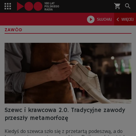
shopping_cart



SŁUCHAJ
WIĘCEJ

ZAWÓD
Szewc i krawcowa 2.0. Tradycyjne zawody
przeszły metamorfozę
Kiedyś do szewca szło się z przetartą podeszwą, a do