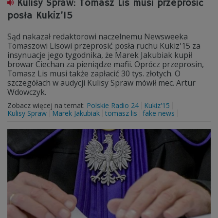
Kulisy Spraw: Tomasz Lis musi przeprosić
posła Kukiz’15
Sąd nakazał redaktorowi naczelnemu Newsweeka
Tomaszowi Lisowi przeprosić posła ruchu Kukiz'15 za
insynuacje jego tygodnika, że Marek Jakubiak kupił
browar Ciechan za pieniądze mafii. Oprócz przeprosin,
Tomasz Lis musi także zapłacić 30 tys. złotych. O
szczegółach w audycji Kulisy Spraw mówił mec. Artur
Wdowczyk.
Zobacz więcej na temat:
Polskie Radio 24
Kukiz'15
Kulisy Spraw
Marek Jakubiak
tomasz lis
fake news