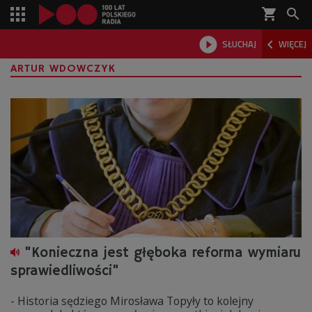
shopping_cart



SŁUCHAJ
WIĘCEJ

ARTUR WDOWCZYK
"Konieczna jest głęboka reforma wymiaru
sprawiedliwości"
- Historia sędziego Mirosława Topyły to kolejny