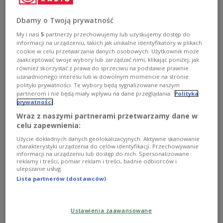
Brytyjski dziennik "The Guardian" poinformował, że
brytyjska posłanka Partii Pracy Rupa Huq zaapelowała
Dbamy o Twoją prywatność
do brytyjskiego ministerstwa spraw wewnętrznych, by
odmówiło wpuszczenia do kraju Rafała Ziemkiewicza. -
My i nasi
5
partnerzy przechowujemy lub uzyskujemy dostęp do
informacji na urządzeniu, takich jak unikalne identyfikatory w plikach
To większa strata Wielkiej Brytanii niż moja, że nie
cookie w celu przetwarzania danych osobowych. Użytkownik może
pojechałem - mówił w audycji Jakim Prawem publicysta.
zaakceptować swoje wybory lub zarządzać nimi, klikając poniżej, jak
Zobacz więcej na temat:
Polskie Radio 24
Rafał Ziemkiewicz
również skorzystać z prawa do sprzeciwu na podstawie prawnie
Wielka Brytania
Guardian
uzasadnionego interesu lub w dowolnym momencie na stronie
polityki prywatności. Te wybory będą sygnalizowane naszym
partnerom i nie będą miały wpływu na dane przeglądania.
Polityka
prywatności
Wraz z naszymi partnerami przetwarzamy dane w
celu zapewnienia:
Użycie dokładnych danych geolokalizacyjnych. Aktywne skanowanie
charakterystyki urządzenia do celów identyfikacji. Przechowywanie
informacji na urządzeniu lub dostęp do nich. Spersonalizowane
reklamy i treści, pomiar reklam i treści, badnie odbiorców i
ulepszanie usług.
Lista partnerów (dostawców)
60 sędziów wyłączonych z orzekania ws.
Ustawienia zaawansowane
J.Koska-Janusz-Ziobro