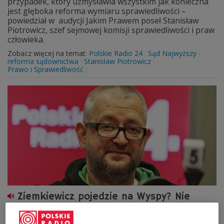
przypadek, który uzmysławia wszystkim jak konieczna
jest głęboka reforma wymiaru sprawiedliwości –
powiedział w audycji Jakim Prawem poseł Stanisław
Piotrowicz, szef sejmowej komisji sprawiedliwości i praw
człowieka.
Zobacz więcej na temat:
Polskie Radio 24
Sąd Najwyższy
reforma sądownictwa
Stanisław Piotrowicz
Prawo i Sprawiedliwość
Ziemkiewicz pojedzie na Wyspy? Nie
wyklucza procesu