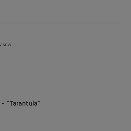
zasów
- "Tarantula"