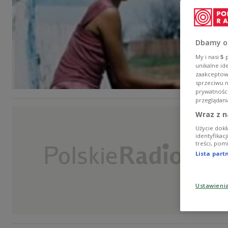
Dbamy o
My i nasi
5
p
unikalne id
zaakceptowa
sprzeciwu 
prywatnośc
przeglądani
Wraz z n
Użycie dokł
identyfikac
treści, pom
Lista par
Ustawieni