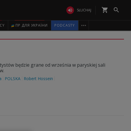
shopping_cart


SŁUCHAJ

ICY
ПР ДЛЯ УКРАЇНИ
PODCASTY
atystów będzie grane od września w paryskiej sali
w.
a
POLSKA
Robert Hossein