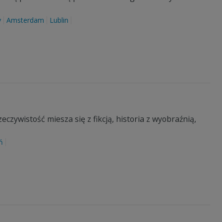
y
Amsterdam
Lublin
eczywistość miesza się z fikcją, historia z wyobraźnią,
ń