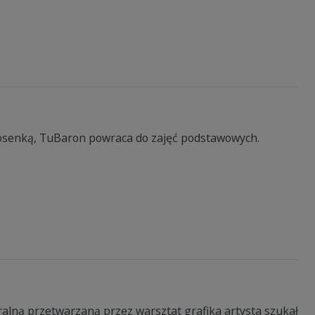
 piosenką, TuBaron powraca do zajęć podstawowych.
ralną przetwarzaną przez warsztat grafika artysta szukał