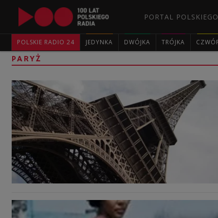
PORTAL POLSKIEGO
POLSKIE RADIO 24
JEDYNKA
DWÓJKA
TRÓJKA
CZWÓ
PARYŻ