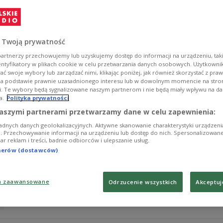
Zobacz więcej na temat:
Londyn
mieszkanie
Nigeria
rodzice
 Twoją prywatność
artnerzy przechowujemy lub uzyskujemy dostęp do informacji na urządzeniu, taki
entyfikatory w plikach cookie w celu przetwarzania danych osobowych. Użytkown
ć swoje wybory lub zarządzać nimi, klikając poniżej, jak również skorzystać z pra
na podstawie prawnie uzasadnionego interesu lub w dowolnym momencie na stroni
i. Te wybory będą sygnalizowane naszym partnerom i nie będą miały wpływu na d
a.
Polityka prywatności
Alfons Mucha - Mistrz secesji
aszymi partnerami przetwarzamy dane w celu zapewnienia:
adnych danych geolokalizacyjnych. Aktywne skanowanie charakterystyki urządzen
Twórczość i filozofia Muchy opierały się na przekonaniu
ji. Przechowywanie informacji na urządzeniu lub dostęp do nich. Spersonalizowane
iar reklam i treści, badnie odbiorców i ulepszanie usług.
Zobacz więcej na temat:
Monachium
Praga
Warszawa
Wie
tnerów (dostawców)
a zaawansowane
Odrzucenie wszystkich
Akceptuj