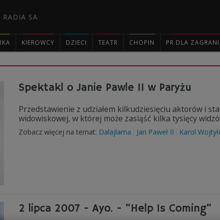
 RADIA SA
RKA
KIEROWCY
DZIECI
TEATR
CHOPIN
PR DLA ZAGRAN

Spektakl o Janie Pawle II w Paryżu
Przedstawienie z udziałem kilkudziesięciu aktorów i st
widowiskowej, w której może zasiąść kilka tysięcy widzó
Zobacz więcej na temat:
Dalajlama
Jan Paweł II
Karol Wojtył
2 lipca 2007 - Ayo. - "Help Is Coming"