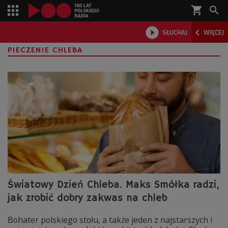
shopping_cart



SŁUCHAJ
WIĘCEJ

PIECZENIE CHLEBA
Światowy Dzień Chleba. Maks Smółka radzi,
jak zrobić dobry zakwas na chleb
Bohater polskiego stołu, a także jeden z najstarszych i