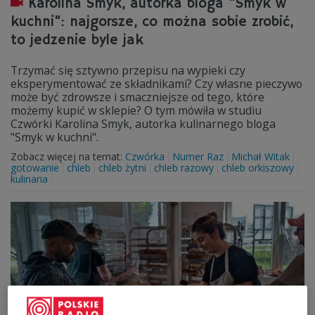
Karolina Smyk, autorka bloga "Smyk w
kuchni": najgorsze, co można sobie zrobić,
to jedzenie byle jak
Trzymać się sztywno przepisu na wypieki czy
eksperymentować ze składnikami? Czy własne pieczywo
może być zdrowsze i smaczniejsze od tego, które
możemy kupić w sklepie? O tym mówiła w studiu
Czwórki Karolina Smyk, autorka kulinarnego bloga
"Smyk w kuchni".
Zobacz więcej na temat:
Czwórka
Numer Raz
Michał Witak
gotowanie
chleb
chleb żytni
chleb razowy
chleb orkiszowy
kulinaria