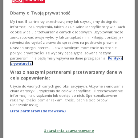
Dbamy o Twoją prywatność
Chleb jak za czasów dzieciństwa.
My i nasi
5
partnerzy przechowujemy lub uzyskujemy dostęp do
"Zakwas szczęśliwy" - reportaż Jakuba
informacji na urządzeniu, takich jak unikalne identyfikatory w plikach
cookie w celu przetwarzania danych osobowych. Użytkownik może
Tarki
zaakceptować swoje wybory lub zarządzać nimi, klikając poniżej, jak
również skorzystać z prawa do sprzeciwu na podstawie prawnie
Wśród wspomnień z dzieciństwa wiele osób wymienia
uzasadnionego interesu lub w dowolnym momencie na stronie
zapach i smak chleba. Niegdyś Polska słynęła z dobrego
polityki prywatności. Te wybory będą sygnalizowane naszym
partnerom i nie będą miały wpływu na dane przeglądania.
Polityka
pieczywa i małych lokalnych piekarni, do których można
prywatności
było trafić po zapachu. Niestety, przez ostatnie
dziesięciolecia pracę wprawnych rąk zastąpiły maszyny,
Wraz z naszymi partnerami przetwarzamy dane w
a mistrzów piekarnictwa – wielcy sieciowi producenci
celu zapewnienia:
chleba. Lokalne piekarnie, by sprostać konkurencji i
Użycie dokładnych danych geolokalizacyjnych. Aktywne skanowanie
przetrwać, też mocno obniżyły standardy i jakość.
charakterystyki urządzenia do celów identyfikacji. Przechowywanie
informacji na urządzeniu lub dostęp do nich. Spersonalizowane
Zobacz więcej na temat:
reportaż
Jakub Tarka
chleb
reklamy i treści, pomiar reklam i treści, badnie odbiorców i
pieczywo
ulepszanie usług.
Lista partnerów (dostawców)
Ustawienia zaawansowane