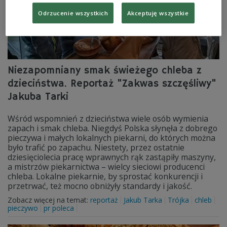
Odrzucenie wszystkich
Akceptuję wszystkie
Niezapomniany smak świeżego chleba z
dzieciństwa. Reportaż "Zakwas szczęśliwy"
Jakuba Tarki
Wśród wspomnień z dzieciństwa wiele osób wymienia
zapach i smak chleba. Niegdyś Polska słynęła z dobrego
pieczywa i małych lokalnych piekarni, do których można
było trafić po zapachu. Niestety, przez ostatnie
dziesięciolecia pracę wprawnych rąk zastąpiły maszyny,
a mistrzów piekarnictwa – wielcy sieciowi producenci
chleba. Lokalne piekarnie, by sprostać konkurencji i
przetrwać, też mocno obniżyły standardy i jakość.
Zobacz więcej na temat:
reportaż
Jakub Tarka
Trójka
chleb
pieczywo
pr poleca