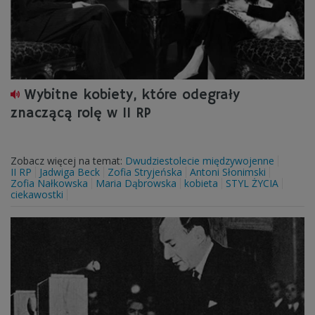
Wybitne kobiety, które odegrały
znaczącą rolę w II RP
Zobacz więcej na temat:
Dwudziestolecie międzywojenne
II RP
Jadwiga Beck
Zofia Stryjeńska
Antoni Słonimski
Zofia Nałkowska
Maria Dąbrowska
kobieta
STYL ŻYCIA
ciekawostki