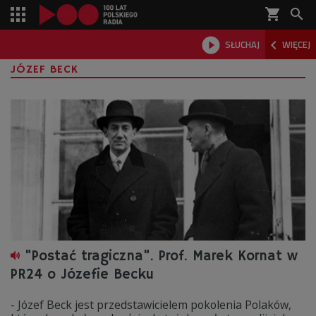
shopping_cart



SŁUCHAJ
WIĘCEJ

JÓZEF BECK
"Postać tragiczna". Prof. Marek Kornat w
PR24 o Józefie Becku
- Józef Beck jest przedstawicielem pokolenia Polaków,