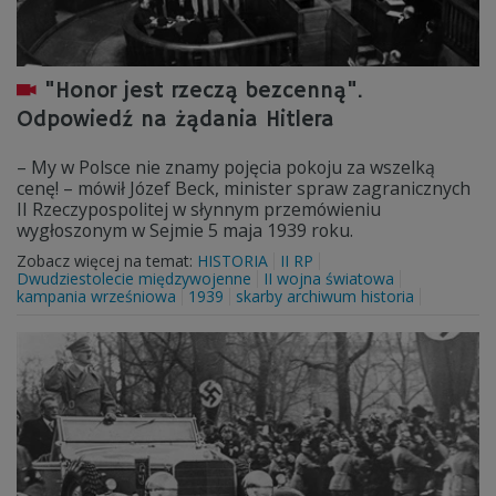
"Honor jest rzeczą bezcenną".
Odpowiedź na żądania Hitlera
– My w Polsce nie znamy pojęcia pokoju za wszelką
cenę! – mówił Józef Beck, minister spraw zagranicznych
II Rzeczypospolitej w słynnym przemówieniu
wygłoszonym w Sejmie 5 maja 1939 roku.
Zobacz więcej na temat:
HISTORIA
II RP
Dwudziestolecie międzywojenne
II wojna światowa
kampania wrześniowa
1939
skarby archiwum historia