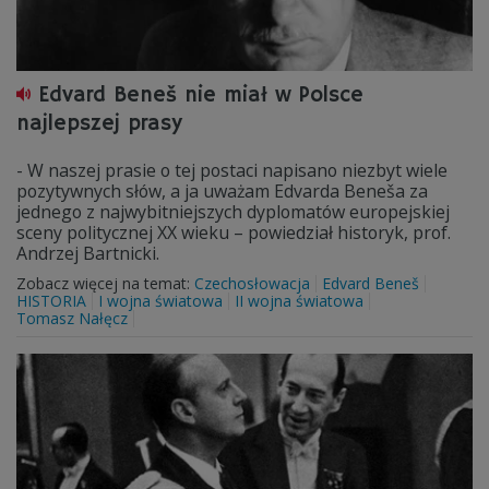
Edvard Beneš nie miał w Polsce
najlepszej prasy
- W naszej prasie o tej postaci napisano niezbyt wiele
pozytywnych słów, a ja uważam Edvarda Beneša za
jednego z najwybitniejszych dyplomatów europejskiej
sceny politycznej XX wieku – powiedział historyk, prof.
Andrzej Bartnicki.
Zobacz więcej na temat:
Czechosłowacja
Edvard Beneš
HISTORIA
I wojna światowa
II wojna światowa
Tomasz Nałęcz