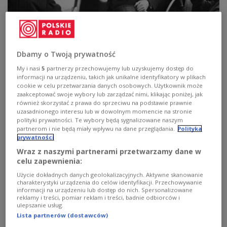
Przemówienie Becka w maju 1939 r. Prof.
Kornat: wtedy karty były już rozdane
Dbamy o Twoją prywatność
My i nasi
5
partnerzy przechowujemy lub uzyskujemy dostęp do
- Kiedy minister Beck wygłaszał przemówienie, karty
informacji na urządzeniu, takich jak unikalne identyfikatory w plikach
były już rozdane. Żądania terytorialne przedstawione
cookie w celu przetwarzania danych osobowych. Użytkownik może
Polsce zostały definitywnie odrzucone. Pod koniec marca
zaakceptować swoje wybory lub zarządzać nimi, klikając poniżej, jak
1939 roku Polska przyjęła gwarancje Brytyjskie i w tych
również skorzystać z prawa do sprzeciwu na podstawie prawnie
warunkach możliwość negocjacji w Niemcami nie istniała
uzasadnionego interesu lub w dowolnym momencie na stronie
- powiedział prof. Marek Kornat, historyk z UKSW.
polityki prywatności. Te wybory będą sygnalizowane naszym
partnerom i nie będą miały wpływu na dane przeglądania.
Polityka
Zobacz więcej na temat:
II Rzeczpospolita
Adolf Hitler
prywatności
Niemcy
HISTORIA
ludzie
Polskie Radio 24
Wraz z naszymi partnerami przetwarzamy dane w
celu zapewnienia:
Użycie dokładnych danych geolokalizacyjnych. Aktywne skanowanie
charakterystyki urządzenia do celów identyfikacji. Przechowywanie
informacji na urządzeniu lub dostęp do nich. Spersonalizowane
reklamy i treści, pomiar reklam i treści, badnie odbiorców i
ulepszanie usług.
Lista partnerów (dostawców)