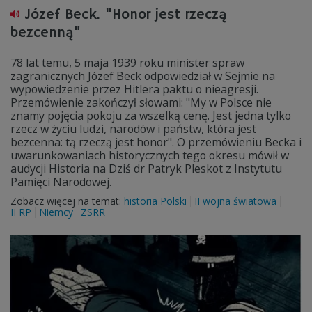
Józef Beck. "Honor jest rzeczą
bezcenną"
78 lat temu, 5 maja 1939 roku minister spraw
zagranicznych Józef Beck odpowiedział w Sejmie na
wypowiedzenie przez Hitlera paktu o nieagresji.
Przemówienie zakończył słowami: "My w Polsce nie
znamy pojęcia pokoju za wszelką cenę. Jest jedna tylko
rzecz w życiu ludzi, narodów i państw, która jest
bezcenna: tą rzeczą jest honor". O przemówieniu Becka i
uwarunkowaniach historycznych tego okresu mówił w
audycji Historia na Dziś dr Patryk Pleskot z Instytutu
Pamięci Narodowej.
Zobacz więcej na temat:
historia Polski
II wojna światowa
II RP
Niemcy
ZSRR