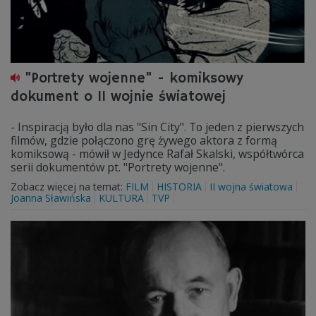
"Portrety wojenne" - komiksowy
dokument o II wojnie światowej
- Inspiracją było dla nas "Sin City". To jeden z pierwszych
filmów, gdzie połączono grę żywego aktora z formą
komiksową - mówił w Jedynce Rafał Skalski, współtwórca
serii dokumentów pt. "Portrety wojenne".
Zobacz więcej na temat:
FILM
HISTORIA
II wojna światowa
Joanna Sławińska
KULTURA
TVP