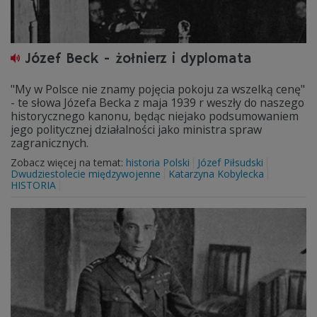
Józef Beck - żołnierz i dyplomata
"My w Polsce nie znamy pojęcia pokoju za wszelką cenę"
- te słowa Józefa Becka z maja 1939 r weszły do naszego
historycznego kanonu, będąc niejako podsumowaniem
jego politycznej działalności jako ministra spraw
zagranicznych.
Zobacz więcej na temat:
historia Polski
Józef Piłsudski
Dwudziestolecie międzywojenne
Katarzyna Kobylecka
HISTORIA