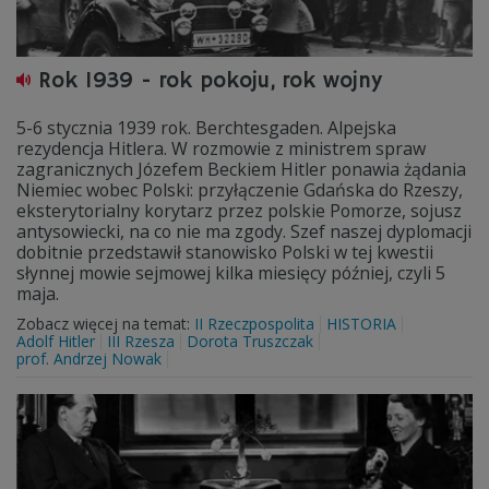
Rok 1939 - rok pokoju, rok wojny
5-6 stycznia 1939 rok. Berchtesgaden. Alpejska
rezydencja Hitlera. W rozmowie z ministrem spraw
zagranicznych Józefem Beckiem Hitler ponawia żądania
Niemiec wobec Polski: przyłączenie Gdańska do Rzeszy,
eksterytorialny korytarz przez polskie Pomorze, sojusz
antysowiecki, na co nie ma zgody. Szef naszej dyplomacji
dobitnie przedstawił stanowisko Polski w tej kwestii
słynnej mowie sejmowej kilka miesięcy później, czyli 5
maja.
Zobacz więcej na temat:
II Rzeczpospolita
HISTORIA
Adolf Hitler
III Rzesza
Dorota Truszczak
prof. Andrzej Nowak