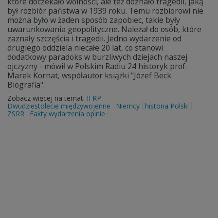
które doczekało wolności, ale też doznało tragedii, jaką
był rozbiór państwa w 1939 roku. Temu rozbiorowi nie
można było w żaden sposób zapobiec, takie były
uwarunkowania geopolityczne. Należał do osób, które
zaznały szczęścia i tragedii. Jedno wydarzenie od
drugiego oddziela niecałe 20 lat, co stanowi
dodatkowy paradoks w burzliwych dziejach naszej
ojczyzny - mówił w Polskim Radiu 24 historyk prof.
Marek Kornat, współautor książki "Józef Beck.
Biografia".
Zobacz więcej na temat:
II RP
Dwudziestolecie międzywojenne
Niemcy
historia Polski
ZSRR
Fakty wydarzenia opinie