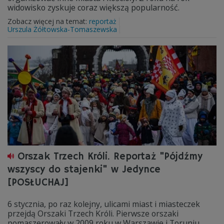
widowisko zyskuje coraz większą popularność.
Zobacz więcej na temat:
reportaż
Urszula Żółtowska-Tomaszewska
Orszak Trzech Króli. Reportaż "Pójdźmy
wszyscy do stajenki" w Jedynce
[POSŁUCHAJ]
6 stycznia, po raz kolejny, ulicami miast i miasteczek
przejdą Orszaki Trzech Króli. Pierwsze orszaki
pomaszerowały w 2009 roku w Warszawie i Toruniu.