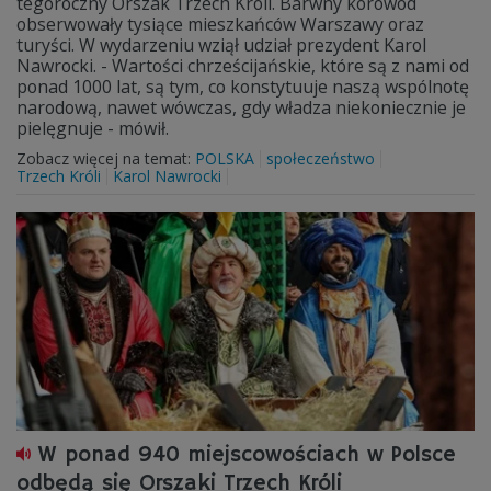
tegoroczny Orszak Trzech Króli. Barwny korowód
obserwowały tysiące mieszkańców Warszawy oraz
turyści. W wydarzeniu wziął udział prezydent Karol
Nawrocki. - Wartości chrześcijańskie, które są z nami od
ponad 1000 lat, są tym, co konstytuuje naszą wspólnotę
narodową, nawet wówczas, gdy władza niekoniecznie je
pielęgnuje - mówił.
Zobacz więcej na temat:
POLSKA
społeczeństwo
Trzech Króli
Karol Nawrocki
W ponad 940 miejscowościach w Polsce
odbędą się Orszaki Trzech Króli