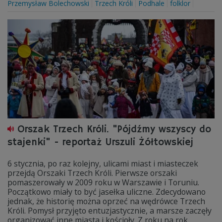
Przemysław Bolechowski
Trzech Króli
Podhale
folklor
Orszak Trzech Króli. "Pójdźmy wszyscy do
stajenki" - reportaż Urszuli Żółtowskiej
6 stycznia, po raz kolejny, ulicami miast i miasteczek
przejdą Orszaki Trzech Króli. Pierwsze orszaki
pomaszerowały w 2009 roku w Warszawie i Toruniu.
Początkowo miały to być jasełka uliczne. Zdecydowano
jednak, że historię można oprzeć na wędrówce Trzech
Króli. Pomysł przyjęto entuzjastycznie, a marsze zaczęły
organizować inne miasta i kościoły. Z roku na rok