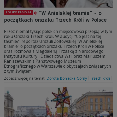
"W Anielskiej bramie" - o
POLSKIE RADIO 24
początkach orszaku Trzech Króli w Polsce
Przez niemal tysiąc polskich miejscowości przejdą w tym
roku Orszaki Trzech Króli. W audycji "Co jest na tej
taśmie?" reportaż Urszuli Żółtowskiej "W Anielskiej
bramie" o początkach orszaku Trzech Króli w Polsce
oraz rozmowa z Magdaleną Trzaską z Narodowego
Instytutu Kultury i Dziedzictwa Wsi, oraz Mariuszem
Raniszewskim z Państwowego Muzeum
Etnograficznego w Warszawie o obyczajach związanych
z tym świętem.
Zobacz więcej na temat:
Dorota Boniecka-Górny
Trzech Króli