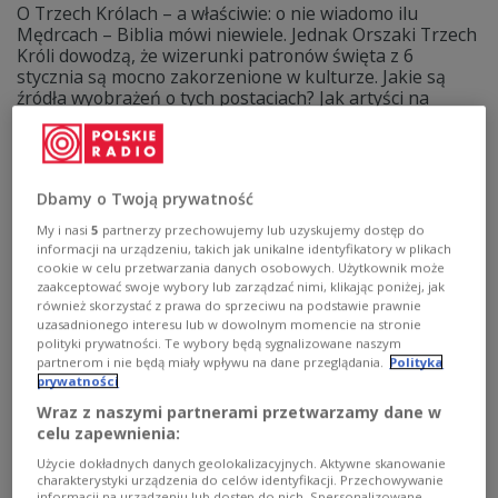
O Trzech Królach – a właściwie: o nie wiadomo ilu
Mędrcach – Biblia mówi niewiele. Jednak Orszaki Trzech
Króli dowodzą, że wizerunki patronów święta z 6
stycznia są mocno zakorzenione w kulturze. Jakie są
źródła wyobrażeń o tych postaciach? Jak artyści na
przestrzeni ponad półtora tysiąca lat przedstawiali
Trzech Króli?
Zobacz więcej na temat:
Trzech Króli
malarstwo
Dbamy o Twoją prywatność
My i nasi
5
partnerzy przechowujemy lub uzyskujemy dostęp do
informacji na urządzeniu, takich jak unikalne identyfikatory w plikach
cookie w celu przetwarzania danych osobowych. Użytkownik może
zaakceptować swoje wybory lub zarządzać nimi, klikając poniżej, jak
również skorzystać z prawa do sprzeciwu na podstawie prawnie
uzasadnionego interesu lub w dowolnym momencie na stronie
polityki prywatności. Te wybory będą sygnalizowane naszym
partnerom i nie będą miały wpływu na dane przeglądania.
Polityka
prywatności
Wraz z naszymi partnerami przetwarzamy dane w
celu zapewnienia:
Orszaki Trzech Króli na ulicach miast. "Są
Użycie dokładnych danych geolokalizacyjnych. Aktywne skanowanie
okazją do świętowania polskiej kultury"
charakterystyki urządzenia do celów identyfikacji. Przechowywanie
informacji na urządzeniu lub dostęp do nich. Spersonalizowane