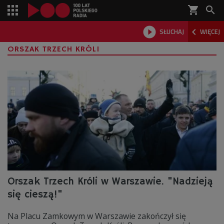
shopping_cart



SŁUCHAJ
WIĘCEJ

ORSZAK TRZECH KRÓLI
Orszak Trzech Króli w Warszawie. "Nadzieją
się cieszą!"
Na Placu Zamkowym w Warszawie zakończył się