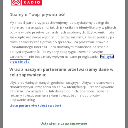
Zobacz więcej na temat:
folk
folklor
muzyka ludowa
kultura ludowa
sztuka ludowa
etnografia
Aleksandra Stec
world music
dziedzictwo narodowe
Dbamy o Twoją prywatność
Narodowy Instytut Dziedzictwa
Śląsk Górny
pożar
My i nasi
5
partnerzy przechowujemy lub uzyskujemy dostęp do
informacji na urządzeniu, takich jak unikalne identyfikatory w plikach
cookie w celu przetwarzania danych osobowych. Użytkownik może
zaakceptować swoje wybory lub zarządzać nimi, klikając poniżej, jak
również skorzystać z prawa do sprzeciwu na podstawie prawnie
uzasadnionego interesu lub w dowolnym momencie na stronie
polityki prywatności. Te wybory będą sygnalizowane naszym
partnerom i nie będą miały wpływu na dane przeglądania.
Polityka
prywatności
Wraz z naszymi partnerami przetwarzamy dane w
celu zapewnienia:
Użycie dokładnych danych geolokalizacyjnych. Aktywne skanowanie
charakterystyki urządzenia do celów identyfikacji. Przechowywanie
Żorro, czyli budynek przyjazny
informacji na urządzeniu lub dostęp do nich. Spersonalizowane
mieszkańcom. Międzynarodowy sukces
reklamy i treści, pomiar reklam i treści, badnie odbiorców i
ulepszanie usług.
polskich architektów
Lista partnerów (dostawców)
Nowoczesny budynek wielorodzinny Żorro wygrał
prestiżową nagrodę World Design Awards 2022.
Ustawienia zaawansowane
Powstający w Żorach obiekt został zainspirowany