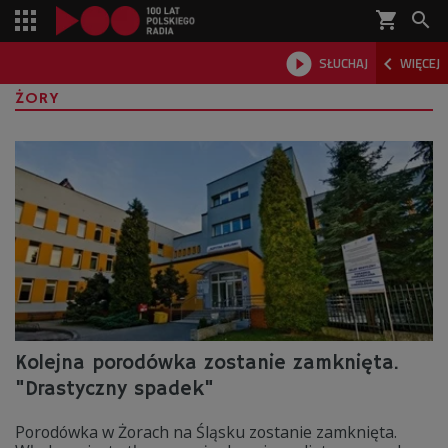
shopping_cart



SŁUCHAJ
WIĘCEJ

ŻORY
Kolejna porodówka zostanie zamknięta.
"Drastyczny spadek"
Porodówka w Żorach na Śląsku zostanie zamknięta.