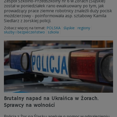
Zespół Szkolno-Przedszkolny nr 6 w Żorach (Śląskie)
został w poniedziałek rano ewakuowany po tym, jak
prowadzący prace ziemne robotnicy znaleźli duży pocisk
moździerzowy - poinformowała asp. sztabowy Kamila
Siedlarz z żorskiej policji.
Zobacz więcej na temat:
POLSKA
śląskie
regiony
służby i bezpieczeństwo
szkoła
Brutalny napad na Ukraińca w Żorach.
Sprawcy na wolności
Policja z Żor na Śląsku apeluje o pomoc w odnalezieniu