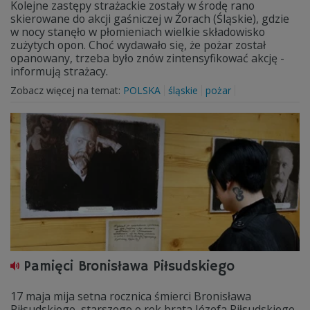
Kolejne zastępy strażackie zostały w środę rano
skierowane do akcji gaśniczej w Żorach (Śląskie), gdzie
w nocy stanęło w płomieniach wielkie składowisko
zużytych opon. Choć wydawało się, że pożar został
opanowany, trzeba było znów zintensyfikować akcję -
informują strażacy.
Zobacz więcej na temat:
POLSKA
śląskie
pożar
Pamięci Bronisława Piłsudskiego
17 maja mija setna rocznica śmierci Bronisława
Piłsudskiego, starszego o rok brata Józefa Piłsudskiego,