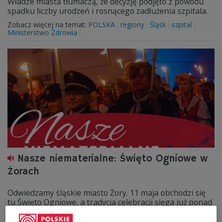
Władze miasta tłumaczą, że decyzję podjęto z powodu
spadku liczby urodzeń i rosnącego zadłużenia szpitala.
Zobacz więcej na temat:
POLSKA
regiony
Śląsk
szpital
Ministerstwo Zdrowia
Nasze niematerialne: Święto Ogniowe w
Żorach
Odwiedzamy śląskie miasto Żory. 11 maja obchodzi się
tu Święto Ogniowe, a tradycja celebracji sięga już ponad
300 lat.