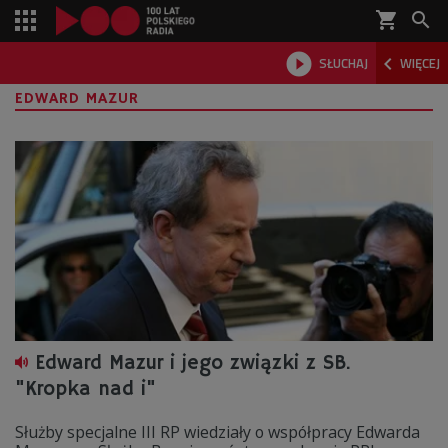
shopping_cart



SŁUCHAJ
WIĘCEJ

EDWARD MAZUR
Edward Mazur i jego związki z SB.
"Kropka nad i"
Służby specjalne III RP wiedziały o współpracy Edwarda