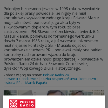
Polonijny biznesmen jeszcze w 1998 roku w wywiadzie
dla polskiej prasy powiedział, że nigdy nie miał
kontaktów z wywiadem żadnego kraju. Edward Mazur
mógł tak mówić, ponieważ jego akta były w
zlikwidowanym dopiero w tym roku zbiorze
zastrzeżonym IPN. Sławomir Cenckiewicz stwierdził, że
Mazur kłamał, ponieważ do formalnego werbunku
doszło 7 marca 1985 roku, a już wcześniej biznesmen
miał niejasne kontakty z SB. - Musiało dojść do
kontaktów ze służbami PRL, ponieważ miały one pakiet
kontrolny nad sprawami wjazdu do kraju i
prowadzeniem działalności gospodarczej – powiedział w
Polskim Radiu 24 dr hab. Sławomir Cenckiewicz,
dyrektor Wojskowego Biura Historycznego.
Zobacz więcej na temat:
Polskie Radio 24
Sławomir Cenckiewicz
służba bezpieczeństwa
komunizm
historia PRL
Marek Papała