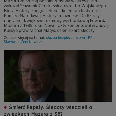
Mazura ze Służbą Bezpieczeństwa w okresie PRL -
wykazał Sławomir Cenckiewicz, dyrektor Wojskowego
Biura Historycznego i członek kolegium Instytutu
Pamięci Narodowej. Historyk ujawnił w "Do Rzeczy"
nagranie dźwiękowe rozmowy werbunkowej Edwarda
Mazura z 1985 roku. Nowe fakty komentował w audycji
Kulisy Spraw Michał Matys, dziennikarz śledczy.
Zobacz więcej na temat:
służba bezpieczeństwa
PRL
Sławomir Cenckiewicz
Śmierć Papały. Śledczy wiedzieli o
związkach Mazura z SB?