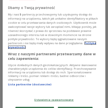
Dbamy o Twoją prywatność
My i nasi
5
partnerzy przechowujemy lub uzyskujemy dostęp do
informacji na urządzeniu, takich jak unikalne identyfikatory w plikach
cookie w celu przetwarzania danych osobowych. Użytkownik może
zaakceptować swoje wybory lub zarządzać nimi, klikając poniżej, jak
również skorzystać z prawa do sprzeciwu na podstawie prawnie
"Służby specjalne III RP wiedziały, że Mazur
uzasadnionego interesu lub w dowolnym momencie na stronie
polityki prywatności. Te wybory będą sygnalizowane naszym
był agentem SB"
partnerom i nie będą miały wpływu na dane przeglądania.
Polityka
prywatności
Służby specjalne III RP dobrze wiedziały, że Edward
Wraz z naszymi partnerami przetwarzamy dane w
Mazur był zarejestrowanym agentem SB; do końca go
celu zapewnienia:
chroniły, nie ujawniając tej informacji - pisze Sławomir
Użycie dokładnych danych geolokalizacyjnych. Aktywne skanowanie
Cenckiewicz w najnowszym "Do Rzeczy". Ujawnił, że akta
charakterystyki urządzenia do celów identyfikacji. Przechowywanie
Mazura były w zlikwidowanym zbiorze zastrzeżonym
informacji na urządzeniu lub dostęp do nich. Spersonalizowane
IPN.
reklamy i treści, pomiar reklam i treści, badnie odbiorców i
ulepszanie usług.
Zobacz więcej na temat:
komunizm
III RP
POLSKA
Lista partnerów (dostawców)
Ustawienia zaawansowane