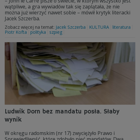
– John le Carré pisze o świecie, w którym wszystko jest
wątpliwe, a gra wywiadów tak się zaplątała, że nie
można już wierzyć nawet sobie – mówił krytyk literacki
Jacek Szczerba.
Zobacz więcej na temat:
Jacek Szczerba
KULTURA
literatura
Piotr Kofta
polityka
szpieg
Ludwik Dorn bez mandatu posła. Słaby
wynik
W okręgu radomskim (nr 17) zwyciężyło Prawo i
Sprawiedliwość, które zdobyło pięć mandatów. Dwa