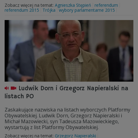
Zobacz więcej na temat:
Agnieszka Stępień
referendum
referendum 2015
Trójka
wybory parlamentarne 2015
Ludwik Dorn i Grzegorz Napieralski na
listach PO
Zaskakujące nazwiska na listach wyborczych Platformy
Obywatelskiej. Ludwik Dorn, Grzegorz Napieralski i
Michał Mazowiecki, syn Tadeusza Mazowieckiego,
wystartują z list Platformy Obywatelskiej.
Zobacz więcej na temat:
Grzegorz Napieralski