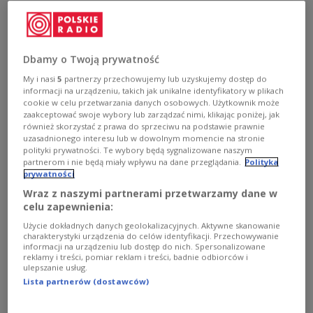
- Śmierć Ludwika Dorna to dla mnie bardzo smutna
wiadomość. To ważna dla Polski postać, wyrazy
głębokiego współczucia dla najbliższych - powiedział w
czwartek w Londynie prezydent Andrzej Duda.
Dbamy o Twoją prywatność
Zobacz więcej na temat:
POLSKA
odeszli 2022
polityka
My i nasi
5
partnerzy przechowujemy lub uzyskujemy dostęp do
Andrzej Duda
prezydent
informacji na urządzeniu, takich jak unikalne identyfikatory w plikach
cookie w celu przetwarzania danych osobowych. Użytkownik może
zaakceptować swoje wybory lub zarządzać nimi, klikając poniżej, jak
również skorzystać z prawa do sprzeciwu na podstawie prawnie
uzasadnionego interesu lub w dowolnym momencie na stronie
polityki prywatności. Te wybory będą sygnalizowane naszym
partnerom i nie będą miały wpływu na dane przeglądania.
Polityka
prywatności
Wraz z naszymi partnerami przetwarzamy dane w
celu zapewnienia:
Użycie dokładnych danych geolokalizacyjnych. Aktywne skanowanie
charakterystyki urządzenia do celów identyfikacji. Przechowywanie
informacji na urządzeniu lub dostęp do nich. Spersonalizowane
reklamy i treści, pomiar reklam i treści, badnie odbiorców i
"Z przykrością przyjąłem informację o
ulepszanie usług.
śmierci". Politycy żegnają Ludwika Dorna
Lista partnerów (dostawców)
- Z przykrością przyjąłem informację o śmierci Ludwika