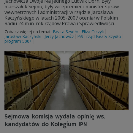
Jachowicza Dwoje Na Jednego Ludwik Dorn. Były
marszałek Sejmu, były wicepremier i minister spraw
wewnętrznych i administracji w rządzie Jarosława
Kaczyńskiego w latach 2005-2007 oceniał w Polskim
Radiu 24 m.in. rok rządów Prawa i Sprawiedliwości.
Zobacz więcej na temat:
Beata Szydło
Eliza Olczyk
Jarosław Kaczyński
Jerzy Jachowicz
PiS
rząd Beaty Szydło
program 500+
Sejmowa komisja wydała opinię ws.
kandydatów do Kolegium IPN