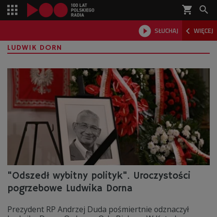
shopping_cart



SŁUCHAJ
WIĘCEJ

LUDWIK DORN
"Odszedł wybitny polityk". Uroczystości
pogrzebowe Ludwika Dorna
Prezydent RP Andrzej Duda pośmiertnie odznaczył