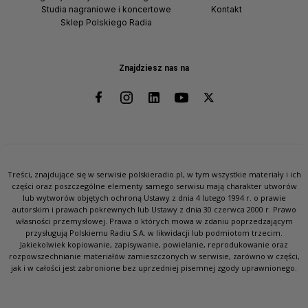
Studia nagraniowe i koncertowe
Kontakt
Sklep Polskiego Radia
Znajdziesz nas na
Treści, znajdujące się w serwisie polskieradio.pl, w tym wszystkie materiały i ich
części oraz poszczególne elementy samego serwisu mają charakter utworów
lub wytworów objętych ochroną Ustawy z dnia 4 lutego 1994 r. o prawie
autorskim i prawach pokrewnych lub Ustawy z dnia 30 czerwca 2000 r. Prawo
własności przemysłowej. Prawa o których mowa w zdaniu poprzedzającym
przysługują Polskiemu Radiu S.A. w likwidacji lub podmiotom trzecim.
Jakiekolwiek kopiowanie, zapisywanie, powielanie, reprodukowanie oraz
rozpowszechnianie materiałów zamieszczonych w serwisie, zarówno w części,
jak i w całości jest zabronione bez uprzedniej pisemnej zgody uprawnionego.