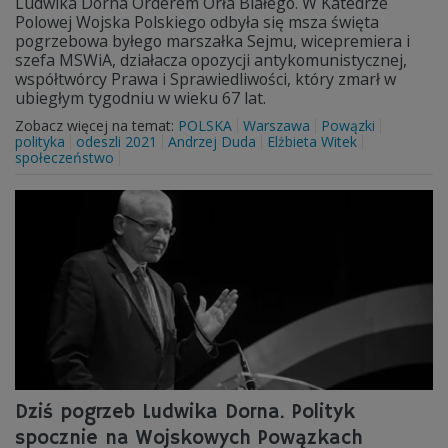
Ludwika Dorna Orderem Orła Białego. W Katedrze
Polowej Wojska Polskiego odbyła się msza święta
pogrzebowa byłego marszałka Sejmu, wicepremiera i
szefa MSWiA, działacza opozycji antykomunistycznej,
współtwórcy Prawa i Sprawiedliwości, który zmarł w
ubiegłym tygodniu w wieku 67 lat.
Zobacz więcej na temat:
POLSKA
Warszawa
Powązki
polityka
odeszli 2021
Andrzej Duda
Elżbieta Witek
społeczeństwo
Dziś pogrzeb Ludwika Dorna. Polityk
spocznie na Wojskowych Powązkach