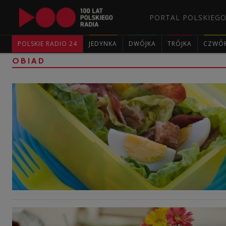
PORTAL POLSKIEGO
POLSKIE RADIO 24
JEDYNKA
DWÓJKA
TRÓJKA
CZWÓ
OBIAD