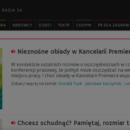
 RADIA SA
RKA
KIEROWCY
DZIECI
TEATR
CHOPIN
PR DLA ZAGRAN

Nieznośne obiady w Kancelarii Premie
W kontekście ostatnich rozmów o oszczędnościach w rz
konferencji prasowej, że polityk może oszczędzać na w
miejscu pracy. I choć obiady w Kancelarii Premiera wsp
Zobacz więcej na temat:
Donald Tusk
Jarosław Kaczyński
Le
Chcesz schudnąć? Pamiętaj, rozmiar t