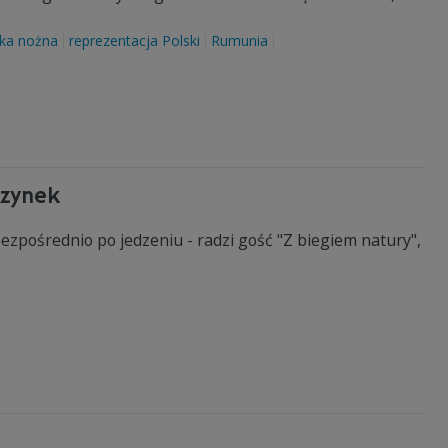
łka nożna
reprezentacja Polski
Rumunia
czynek
 bezpośrednio po jedzeniu - radzi gość "Z biegiem natury",