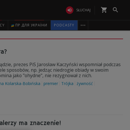
shopping_cart


SŁUCHAJ

ICY
ПР ДЛЯ УКРАЇНИ
PODCASTY
ra?
ądzie, prezes PiS Jarosław Kaczyński wspomniał podczas
iele sposobów, np. jedząc niedrogie obiady w swoim
omina jako "ohydne", nie rezygnował z nich.
na Kolarska-Bobińska
premier
Trójka
żywność
alerzy ma znaczenie!