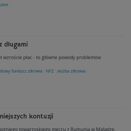
zine
 z długami
ym wzroście płac - to główne powody problemów
dowy fundusz zdrowia
NFZ
służba zdrowia
niejszych kontuzji
 sobotniego towarzyskiego meczu z Rumunią w Maladze,