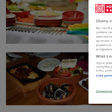
Dbamy o
My i nasi
5
p
unikalne id
zaakceptowa
sprzeciwu 
prywatnośc
przeglądani
Wraz z n
Użycie dokł
identyfikac
treści, pom
Lista par
Ustawieni