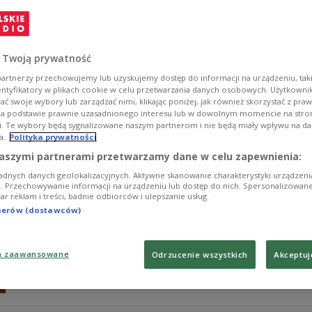
- Z badań przeprowadzonych przez naukowców z ameryka
University wynika, że wielkość nakładanej porcji jedzen
Bednarek, psycholog poznawczy ze Szkoły Wyższej Psych
talerza.
 Twoją prywatność
Zobacz więcej na temat:
Agnieszka Stępień
dieta
kolacja
śn
artnerzy przechowujemy lub uzyskujemy dostęp do informacji na urządzeniu, taki
entyfikatory w plikach cookie w celu przetwarzania danych osobowych. Użytkown
ć swoje wybory lub zarządzać nimi, klikając poniżej, jak również skorzystać z pra
na podstawie prawnie uzasadnionego interesu lub w dowolnym momencie na stroni
i. Te wybory będą sygnalizowane naszym partnerom i nie będą miały wpływu na d
a.
Polityka prywatności
Zjedz obiad w międzynarodowym gron
aszymi partnerami przetwarzamy dane w celu zapewnienia:
adnych danych geolokalizacyjnych. Aktywne skanowanie charakterystyki urządzen
Przełamywanie barier i oporów w stosunkach z cudzozi
ji. Przechowywanie informacji na urządzeniu lub dostęp do nich. Spersonalizowane
iar reklam i treści, badnie odbiorców i ulepszanie usług.
Bogata - obiad (nie tylko) polski". W najbliższą niedzie
ciekawego wydarzenia.
tnerów (dostawców)
Zobacz więcej na temat:
Czwórka
żywność
a zaawansowane
Odrzucenie wszystkich
Akceptuj