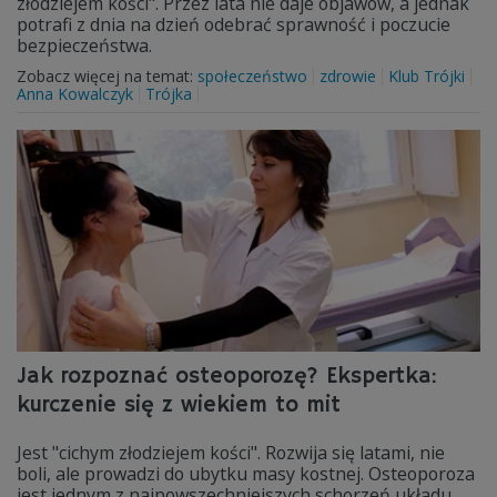
złodziejem kości". Przez lata nie daje objawów, a jednak
potrafi z dnia na dzień odebrać sprawność i poczucie
bezpieczeństwa.
Zobacz więcej na temat:
społeczeństwo
zdrowie
Klub Trójki
Anna Kowalczyk
Trójka
Jak rozpoznać osteoporozę? Ekspertka:
kurczenie się z wiekiem to mit
Jest "cichym złodziejem kości". Rozwija się latami, nie
boli, ale prowadzi do ubytku masy kostnej. Osteoporoza
jest jednym z najpowszechniejszych schorzeń układu