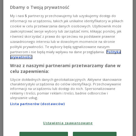
znany receptor GPR133 jako kluczowy element w
Dbamy o Twoją prywatność
utrzymaniu zdrowych kości. W badaniach na myszach
wykazali, że stymulacja tego receptora znacząco
My i nasi
5
partnerzy przechowujemy lub uzyskujemy dostęp do
informacji na urządzeniu, takich jak unikalne identyfikatory w plikach
zwiększała wytrzymałość kości, a nawet odwracała
cookie w celu przetwarzania danych osobowych. Użytkownik może
zmiany przypominające osteoporozę.
zaakceptować swoje wybory lub zarządzać nimi, klikając poniżej, jak
Zobacz więcej na temat:
ŚWIAT
medycyna
zdrowie
również skorzystać z prawa do sprzeciwu na podstawie prawnie
uzasadnionego interesu lub w dowolnym momencie na stronie
polityki prywatności. Te wybory będą sygnalizowane naszym
partnerom i nie będą miały wpływu na dane przeglądania.
Polityka
prywatności
Wraz z naszymi partnerami przetwarzamy dane w
celu zapewnienia:
Użycie dokładnych danych geolokalizacyjnych. Aktywne skanowanie
charakterystyki urządzenia do celów identyfikacji. Przechowywanie
informacji na urządzeniu lub dostęp do nich. Spersonalizowane
reklamy i treści, pomiar reklam i treści, badnie odbiorców i
ulepszanie usług.
Lista partnerów (dostawców)
Rewolucja w ortopedii? Polscy badacze
opracowali wyjątkowe implanty
Ustawienia zaawansowane
Badacze z Wydziału Chemicznego Politechniki