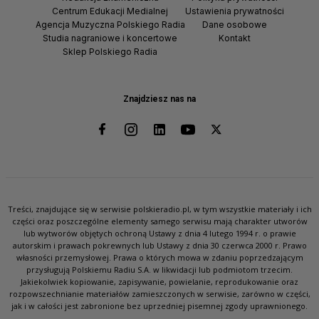
Centrum Edukacji Medialnej
Ustawienia prywatności
Agencja Muzyczna Polskiego Radia
Dane osobowe
Studia nagraniowe i koncertowe
Kontakt
Sklep Polskiego Radia
Znajdziesz nas na
Treści, znajdujące się w serwisie polskieradio.pl, w tym wszystkie materiały i ich
części oraz poszczególne elementy samego serwisu mają charakter utworów
lub wytworów objętych ochroną Ustawy z dnia 4 lutego 1994 r. o prawie
autorskim i prawach pokrewnych lub Ustawy z dnia 30 czerwca 2000 r. Prawo
własności przemysłowej. Prawa o których mowa w zdaniu poprzedzającym
przysługują Polskiemu Radiu S.A. w likwidacji lub podmiotom trzecim.
Jakiekolwiek kopiowanie, zapisywanie, powielanie, reprodukowanie oraz
rozpowszechnianie materiałów zamieszczonych w serwisie, zarówno w części,
jak i w całości jest zabronione bez uprzedniej pisemnej zgody uprawnionego.