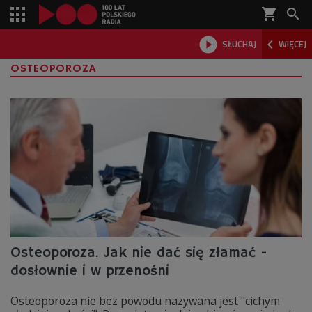
shopping_cart



SŁUCHAJ
WIĘCEJ

OSTEOPOROZA
Osteoporoza. Jak nie dać się złamać -
dosłownie i w przenośni
Osteoporoza nie bez powodu nazywana jest "cichym