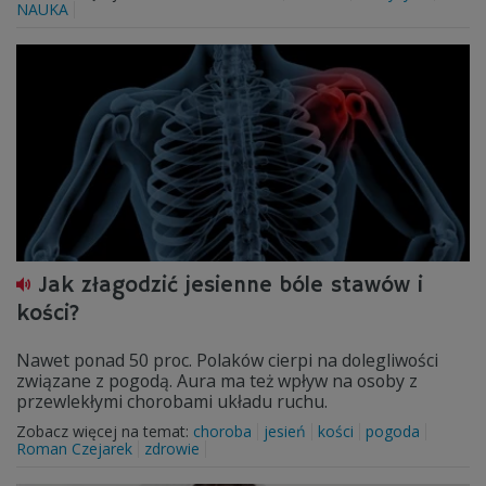
NAUKA
Jak złagodzić jesienne bóle stawów i
kości?
Nawet ponad 50 proc. Polaków cierpi na dolegliwości
związane z pogodą. Aura ma też wpływ na osoby z
przewlekłymi chorobami układu ruchu.
Zobacz więcej na temat:
choroba
jesień
kości
pogoda
Roman Czejarek
zdrowie