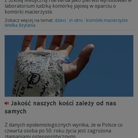
z Szkołą Medyczną Harvarda jako pierwsi wyhodowali w
laboratorium ludzką komórkę jajową w oparciu o
komórki macierzyste.
Zobacz więcej na temat:
dzieci
in vitro
komórki macierzyste
Wielka Brytania
Jakość naszych kości zależy od nas
samych
Z danych epidemiologicznych wynika, że w Polsce co
czwarta osoba po 50. roku życia jest zagrożona
złamaniami osteoporotycznymi.