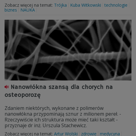
Zobacz więcej na temat:
Trójka
Kuba Witkowski
technologie
biznes
NAUKA
Nanowłókna szansą dla chorych na
osteoporozę
Zdaniem niektórych, wykonane z polimerów
nanowłókna przypominają sznur z milionem pereł. -
Rzeczywiście ich struktura może mieć taki kształt -
przyznaje dr inż. Urszula Stachewicz.
Zobacz więcej na temat:
Artur Wolski
zdrowie
medycyna