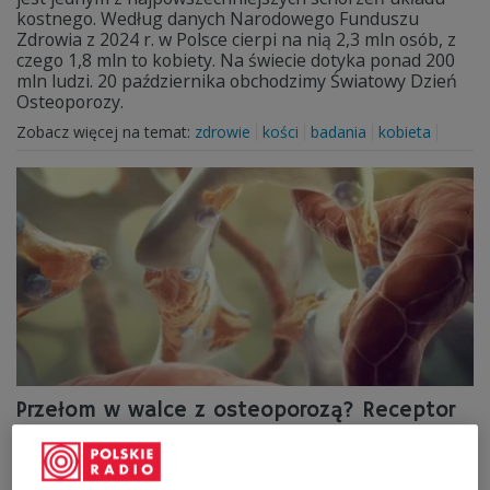
kostnego. Według danych Narodowego Funduszu
Zdrowia z 2024 r. w Polsce cierpi na nią 2,3 mln osób, z
czego 1,8 mln to kobiety. Na świecie dotyka ponad 200
mln ludzi. 20 października obchodzimy Światowy Dzień
Osteoporozy.
Zobacz więcej na temat:
zdrowie
kości
badania
kobieta
Przełom w walce z osteoporozą? Receptor
wzmacniający kości
Naukowcy z Uniwersytetu w Lipsku zidentyfikowali mało