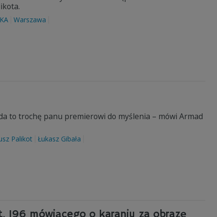
ikota.
KA
Warszawa
e da to trochę panu premierowi do myślenia – mówi Armad
usz Palikot
Łukasz Gibała
t. 196 mówiącego o karaniu za obrazę