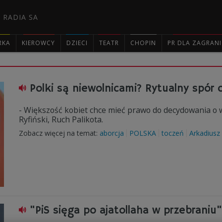
 RADIA SA
RKA
KIEROWCY
DZIECI
TEATR
CHOPIN
PR DLA ZAGRAN

Polki są niewolnicami? Rytualny spór 
- Większość kobiet chce mieć prawo do decydowania o
Ryfiński, Ruch Palikota.
Zobacz więcej na temat:
aborcja
POLSKA
toczeń
Arkadiusz
"PiS sięga po ajatollaha w przebraniu"