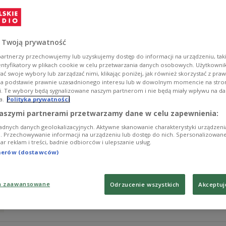
Armand Ryfiński powiedział, że PiS wystawiając swoje
wotum nieufności.
Zobacz więcej na temat:
Jarosław Kaczyński
kandydaci
Dona
 Twoją prywatność
artnerzy przechowujemy lub uzyskujemy dostęp do informacji na urządzeniu, taki
entyfikatory w plikach cookie w celu przetwarzania danych osobowych. Użytkown
ć swoje wybory lub zarządzać nimi, klikając poniżej, jak również skorzystać z pra
na podstawie prawnie uzasadnionego interesu lub w dowolnym momencie na stroni
i. Te wybory będą sygnalizowane naszym partnerom i nie będą miały wpływu na d
a.
Polityka prywatności
Rozmowa z Armandem Ryfińskim
aszymi partnerami przetwarzamy dane w celu zapewnienia:
adnych danych geolokalizacyjnych. Aktywne skanowanie charakterystyki urządzen
ji. Przechowywanie informacji na urządzeniu lub dostęp do nich. Spersonalizowane
iar reklam i treści, badnie odbiorców i ulepszanie usług.
Zobacz więcej na temat:
kandydaci
Jarosław Kaczyński
POLS
tnerów (dostawców)
a zaawansowane
Odrzucenie wszystkich
Akceptuj