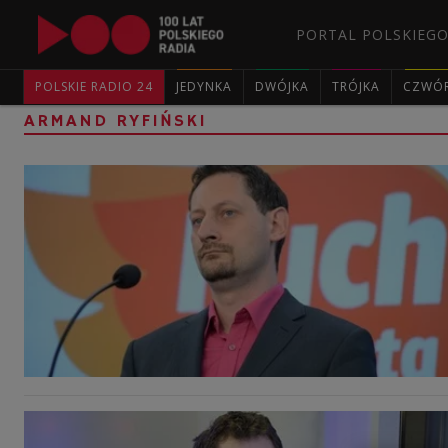
PORTAL POLSKIEGO
POLSKIE RADIO 24
JEDYNKA
DWÓJKA
TRÓJKA
CZWÓ
ARMAND RYFIŃSKI