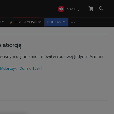
shopping_cart


SŁUCHAJ

ICY
ПР ДЛЯ УКРАЇНИ
PODCASTY
o aborcję
 własnym organizmie - mówił w radiowej Jedynce Armand
 Mularczyk
Donald Tusk