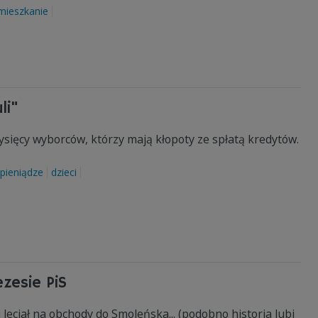
mieszkanie
li"
tysięcy wyborców, którzy mają kłopoty ze spłatą kredytów.
pieniądze
dzieci
ezesie PiS
u leciał na obchody do Smoleńska... (podobno historia lubi