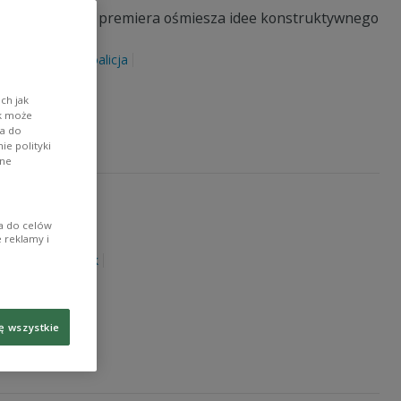
go kandydata na premiera ośmiesza idee konstruktywnego
ld Tusk
ZUS
koalicja
ch jak
ik może
wa do
e polityki
ane
ia do celów
 reklamy i
KA
Donald Tusk
ę wszystkie