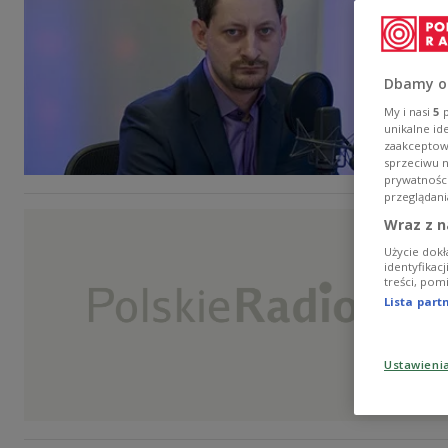
Dbamy o
My i nasi
5
p
unikalne id
zaakceptowa
sprzeciwu 
prywatnośc
przeglądani
Wraz z n
Użycie dokł
identyfikac
treści, pom
Lista par
Ustawieni