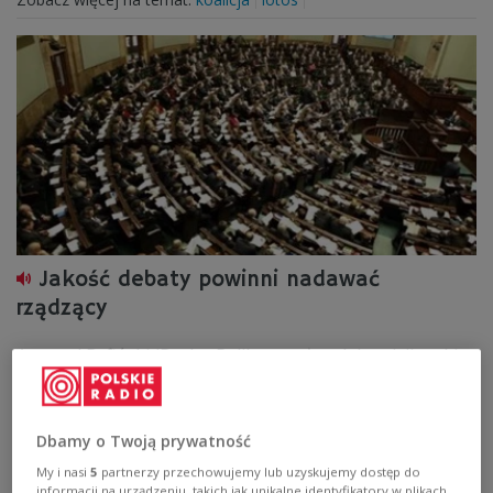
Jakość debaty powinni nadawać
rządzący
Armand Ryfiński (Ruchu Palikota, członek komisji etyki
poselskiej): - Najlepiej, żebyśmy o "grandzie", którą
często koalicja proponuj,e mówili "to nie jest dobry
projekt". Czasami, niestety, trzeba użyć dosadnych słów.
Dbamy o Twoją prywatność
Zobacz więcej na temat:
Damian Kwiek
koalicja
lotos
My i nasi
5
partnerzy przechowujemy lub uzyskujemy dostęp do
informacji na urządzeniu, takich jak unikalne identyfikatory w plikach