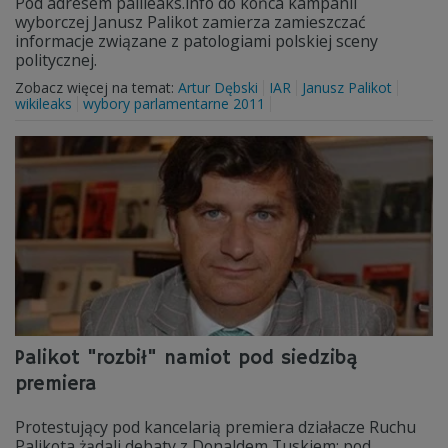
Pod adresem palileaks.info do końca kampanii
wyborczej Janusz Palikot zamierza zamieszczać
informacje związane z patologiami polskiej sceny
politycznej.
Zobacz więcej na temat:
Artur Dębski
IAR
Janusz Palikot
wikileaks
wybory parlamentarne 2011
Palikot "rozbił" namiot pod siedzibą
premiera
Protestujący pod kancelarią premiera działacze Ruchu
Palikota żądali debaty z Donaldem Tuskiem; pod