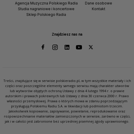
Agencja Muzyczna Polskiego Radia
Dane osobowe
Studia nagraniowe i koncertowe
Kontakt
Sklep Polskiego Radia
Znajdziesz nas na
Treści, znajdujące się w serwisie polskieradio.pl, w tym wszystkie materiały i ich
części oraz poszczególne elementy samego serwisu mają charakter utworów
lub wytworów objętych ochroną Ustawy z dnia 4 lutego 1994 r. o prawie
autorskim i prawach pokrewnych lub Ustawy z dnia 30 czerwca 2000 r. Prawo
własności przemysłowej. Prawa o których mowa w zdaniu poprzedzającym
przysługują Polskiemu Radiu S.A. w likwidacji lub podmiotom trzecim.
Jakiekolwiek kopiowanie, zapisywanie, powielanie, reprodukowanie oraz
rozpowszechnianie materiałów zamieszczonych w serwisie, zarówno w części,
jak i w całości jest zabronione bez uprzedniej pisemnej zgody uprawnionego.