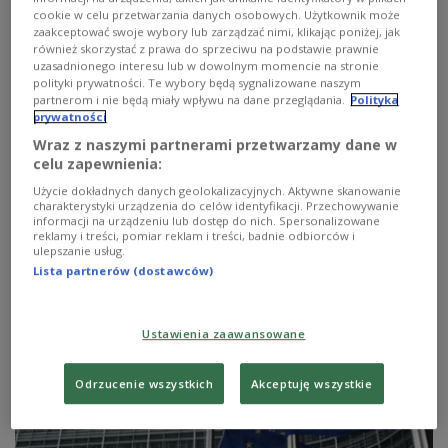
cookie w celu przetwarzania danych osobowych. Użytkownik może
zaakceptować swoje wybory lub zarządzać nimi, klikając poniżej, jak
również skorzystać z prawa do sprzeciwu na podstawie prawnie
uzasadnionego interesu lub w dowolnym momencie na stronie
polityki prywatności. Te wybory będą sygnalizowane naszym
partnerom i nie będą miały wpływu na dane przeglądania.
Polityka
prywatności
Wraz z naszymi partnerami przetwarzamy dane w
celu zapewnienia:
Użycie dokładnych danych geolokalizacyjnych. Aktywne skanowanie
charakterystyki urządzenia do celów identyfikacji. Przechowywanie
Tusku, obudź się z zimowego snu
informacji na urządzeniu lub dostęp do nich. Spersonalizowane
reklamy i treści, pomiar reklam i treści, badnie odbiorców i
ulepszanie usług.
Armand Ryfiński (Ruch Palikota): Premier nie
Lista partnerów (dostawców)
przeprowadza reform. Chcielibyśmy go do tego zachęcić.
Zobacz więcej na temat:
Donald Tusk
OFE
bezrobocie
POLSKA
ZUS
Ustawienia zaawansowane
Odrzucenie wszystkich
Akceptuję wszystkie