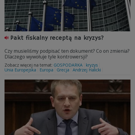
Pakt fiskalny receptą na kryzys?
Czy musieliśmy podpisać ten dokument? Co on zmienia?
Dlaczego wywołuje tyle kontrowersji?
Zobacz więcej na temat:
GOSPODARKA
kryzys
Unia Europejska
Europa
Grecja
Andrzej Halicki