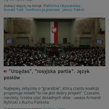
Zobacz więcej na temat:
Platforma Obywatelska
Donald Tusk
konferencja prasowa
Janusz Palikot
"Urzędas", "rosyjska partia". Język
posłów
Najlepiej, żebyśmy o "grandzie", którą często koalicja
proponuje mówili "to nie jest dobry projekt". Czasami,
niestety, trzeba użyć dosadnych słów - uważa Armand
Ryfiński z Ruchu Palikota.
Zobacz więcej na temat:
koalicja
lotos