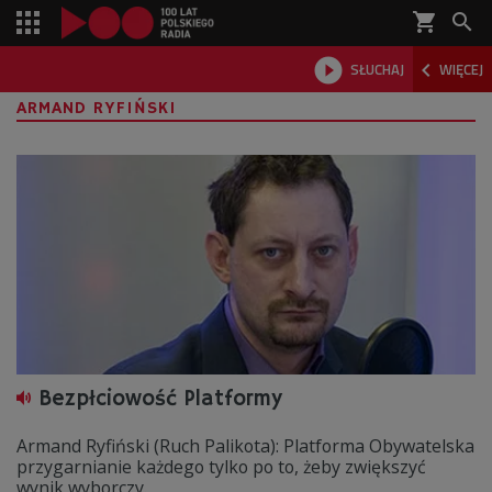
shopping_cart



SŁUCHAJ
WIĘCEJ

ARMAND RYFIŃSKI
Bezpłciowość Platformy
Armand Ryfiński (Ruch Palikota): Platforma Obywatelska
przygarnianie każdego tylko po to, żeby zwiększyć
wynik wyborczy.