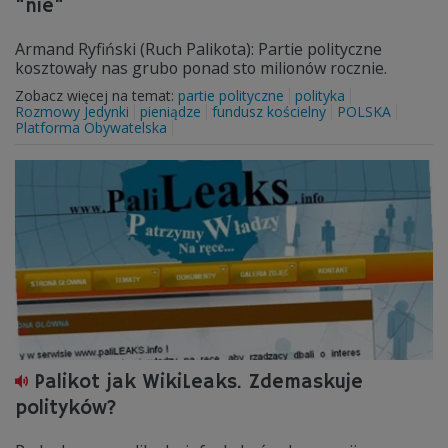
"nie"
Armand Ryfiński (Ruch Palikota): Partie polityczne
kosztowały nas grubo ponad sto milionów rocznie.
Zobacz więcej na temat:
partie polityczne
polityka
Rozmowy Jedynki
pieniądze
fundusz kościelny
POLSKA
Platforma Obywatelska
Palikot jak WikiLeaks. Zdemaskuje
polityków?