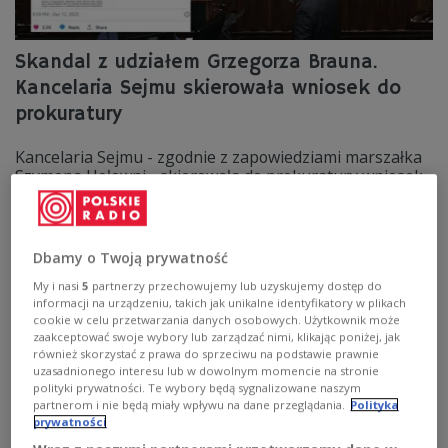
Skandal z udziałem Grzegorza Brauna.
Kancelaria Sejmu skierowała wniosek do
prokuratury
Kancelaria Sejmu - zgodnie z zapowiedziami marszałka
Szymona Hołowni - skierowała do prokuratury wniosek
o podejrzeniu popełnienia przestępstwa przez posła
Grzegorza Brauna z Konfederacji.
Zobacz więcej na temat:
POLSKA
Grzegorz Braun
Sejm
Dbamy o Twoją prywatność
My i nasi
5
partnerzy przechowujemy lub uzyskujemy dostęp do
informacji na urządzeniu, takich jak unikalne identyfikatory w plikach
cookie w celu przetwarzania danych osobowych. Użytkownik może
zaakceptować swoje wybory lub zarządzać nimi, klikając poniżej, jak
również skorzystać z prawa do sprzeciwu na podstawie prawnie
uzasadnionego interesu lub w dowolnym momencie na stronie
polityki prywatności. Te wybory będą sygnalizowane naszym
partnerom i nie będą miały wpływu na dane przeglądania.
Polityka
prywatności