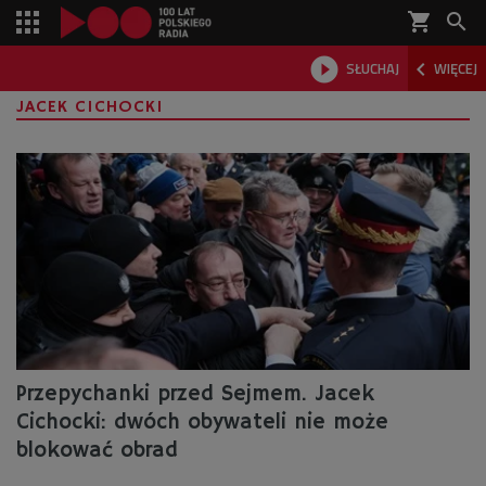
shopping_cart



SŁUCHAJ
WIĘCEJ

JACEK CICHOCKI
Przepychanki przed Sejmem. Jacek
Cichocki: dwóch obywateli nie może
blokować obrad