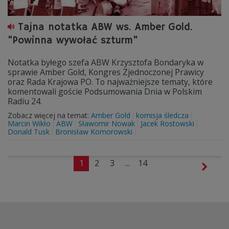
Tajna notatka ABW ws. Amber Gold.
"Powinna wywołać szturm"
Notatka byłego szefa ABW Krzysztofa Bondaryka w
sprawie Amber Gold, Kongres Zjednoczonej Prawicy
oraz Rada Krajowa PO. To najważniejsze tematy, które
komentowali goście Podsumowania Dnia w Polskim
Radiu 24.
Zobacz więcej na temat:
Amber Gold
komisja śledcza
Marcin Wikło
ABW
Sławomir Nowak
Jacek Rostowski
Donald Tusk
Bronisław Komorowski
1
2
3
...
14