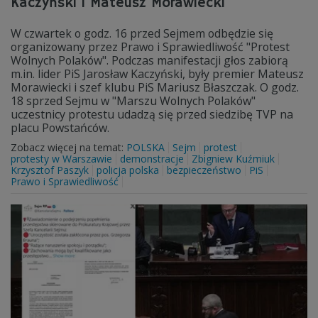
Kaczyński i Mateusz Morawiecki
W czwartek o godz. 16 przed Sejmem odbędzie się
organizowany przez Prawo i Sprawiedliwość "Protest
Wolnych Polaków". Podczas manifestacji głos zabiorą
m.in. lider PiS Jarosław Kaczyński, były premier Mateusz
Morawiecki i szef klubu PiS Mariusz Błaszczak. O godz.
18 sprzed Sejmu w "Marszu Wolnych Polaków"
uczestnicy protestu udadzą się przed siedzibę TVP na
placu Powstańców.
Zobacz więcej na temat:
POLSKA
Sejm
protest
protesty w Warszawie
demonstracje
Zbigniew Kuźmiuk
Krzysztof Paszyk
policja polska
bezpieczeństwo
PiS
Prawo i Sprawiedliwość