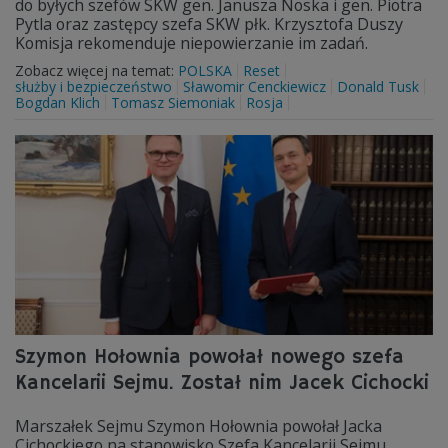
do byłych szefów SKW gen. Janusza Noska i gen. Piotra
Pytla oraz zastępcy szefa SKW płk. Krzysztofa Duszy
Komisja rekomenduje niepowierzanie im zadań.
Zobacz więcej na temat:
POLSKA
Reset
służby i bezpieczeństwo
Sławomir Cenckiewicz
Donald Tusk
Bogdan Klich
Tomasz Siemoniak
Rosja
Szymon Hołownia powołał nowego szefa
Kancelarii Sejmu. Został nim Jacek Cichocki
Marszałek Sejmu Szymon Hołownia powołał Jacka
Cichockiego na stanowisko Szefa Kancelarii Sejmu.