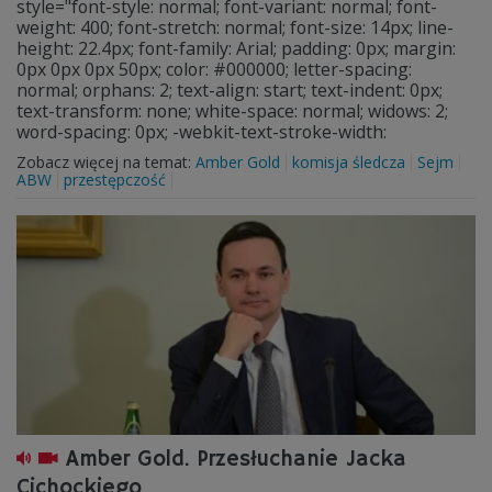
style="font-style: normal; font-variant: normal; font-
weight: 400; font-stretch: normal; font-size: 14px; line-
height: 22.4px; font-family: Arial; padding: 0px; margin:
0px 0px 0px 50px; color: #000000; letter-spacing:
normal; orphans: 2; text-align: start; text-indent: 0px;
text-transform: none; white-space: normal; widows: 2;
word-spacing: 0px; -webkit-text-stroke-width:
Zobacz więcej na temat:
Amber Gold
komisja śledcza
Sejm
ABW
przestępczość
Amber Gold. Przesłuchanie Jacka
Cichockiego