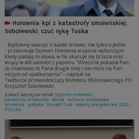
Hołownia kpi z katastrofy smoleńskiej.
Sobolewski: czuć rękę Tuska
- Będziemy walczyć o każde drzewo, nie tylko o jedno
- przekonuje Szymon Hołownia w spocie wyborczym.
Kiedy padają te słowa, w tle ukazuje się brzoza oraz
lecący w dół samolot z papieru. "Wreszcie pokazał Pan,
że chamstwo to Pana drugie imię i nie różni się Pan
niczym od »palikociarni«" - napisał na
Twitterze przewodniczący Komitetu Wykonawczego PiS
Krzysztof Sobolewski.
Zobacz więcej na temat:
Szymon Hołownia
katastrofa smoleńska
klimat
ochrona środowiska
Smoleńsk
polityka
Donald Tusk
wybory prezydenckie 2020
POLSKA