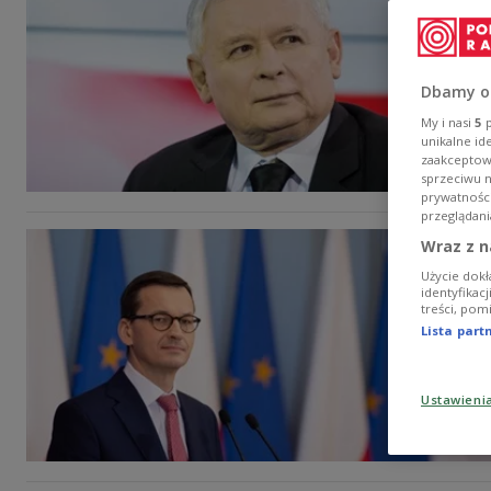
Dbamy o
My i nasi
5
p
unikalne id
zaakceptowa
sprzeciwu 
prywatnośc
przeglądani
Wraz z n
Użycie dokł
identyfikac
treści, pom
Lista par
Ustawieni