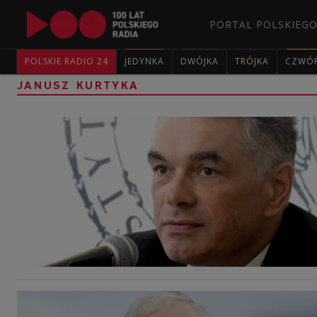
PORTAL POLSKIEGO
POLSKIE RADIO 24
JEDYNKA
DWÓJKA
TRÓJKA
CZWÓ
JANUSZ KURTYKA