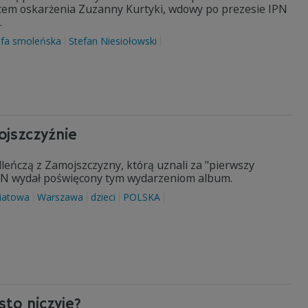
em oskarżenia Zuzanny Kurtyki, wdowy po prezesie IPN
.
ofa smoleńska
Stefan Niesiołowski
ojszczyźnie
leńczą z Zamojszczyzny, którą uznali za "pierwszy
IPN wydał poświęcony tym wydarzeniom album.
wiatowa
Warszawa
dzieci
POLSKA
to niczyje?