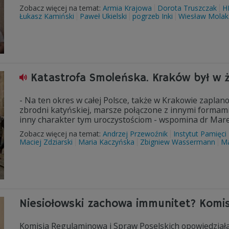
Zobacz więcej na temat:
Armia Krajowa
Dorota Truszczak
H
Łukasz Kamiński
Paweł Ukielski
pogrzeb Inki
Wiesław Molak
Katastrofa Smoleńska. Kraków był w ż
- Na ten okres w całej Polsce, także w Krakowie zaplan
zbrodni katyńskiej, marsze połączone z innymi formami 
inny charakter tym uroczystościom - wspomina dr Mare
Zobacz więcej na temat:
Andrzej Przewoźnik
Instytut Pamięc
Maciej Zdziarski
Maria Kaczyńska
Zbigniew Wassermann
Ma
Niesiołowski zachowa immunitet? Komisj
Komisja Regulaminowa i Spraw Poselskich opowiedziała