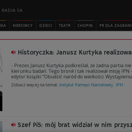
 RADIA SA
RKA
KIEROWCY
DZIECI
TEATR
CHOPIN
PR DLA ZAGRAN

Historyczka: Janusz Kurtyka realizowa
- Prezes Janusz Kurtyka podkreślał, że żadna partia n
kierunku badań. Tego bronił i tak realizował misję IPN 
edytor książki "Obudzić naród do wielkości. Wystąpien
Zobacz więcej na temat:
Instytut Pamięci Narodowej
IPN
Szef PiS: mój brat widział w nim przy