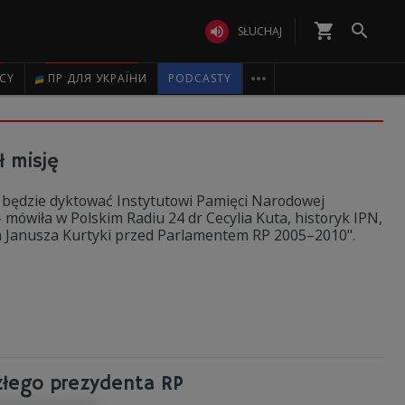
shopping_cart


SŁUCHAJ

ICY
ПР ДЛЯ УКРАЇНИ
PODCASTY
ł misję
ie będzie dyktować Instytutowi Pamięci Narodowej
- mówiła w Polskim Radiu 24 dr Cecylia Kuta, historyk IPN,
ia Janusza Kurtyki przed Parlamentem RP 2005–2010".
szłego prezydenta RP