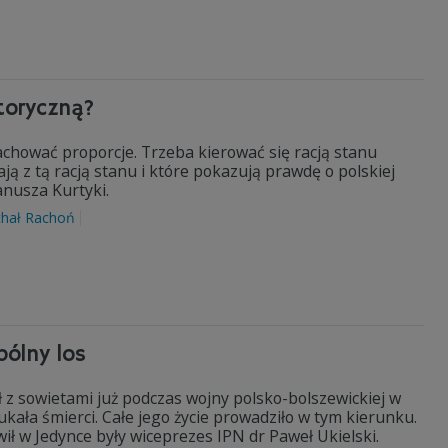
toryczną?
achować proporcje. Trzeba kierować się racją stanu
ją z tą racją stanu i które pokazują prawdę o polskiej
Janusza Kurtyki.
chał Rachoń
pólny los
ł z sowietami już podczas wojny polsko-bolszewickiej w
ukała śmierci. Całe jego życie prowadziło w tym kierunku.
ił w Jedynce były wiceprezes IPN dr Paweł Ukielski.