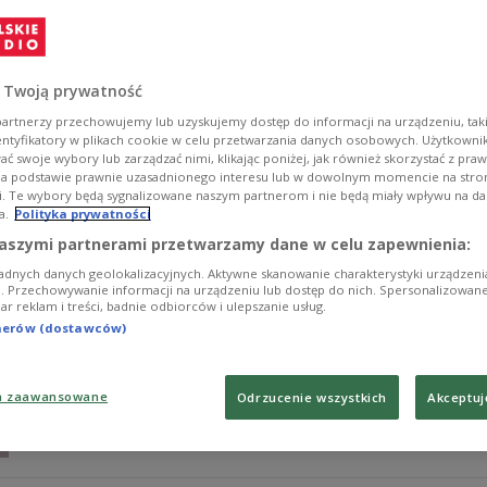
- Był nie tylko człowiekiem wielkich dokonań, ale także wi
widział go jako przyszłego prezydenta RP - powiedział 
sejmowych i senackich wystąpień Janusza Kurtyki.
 Twoją prywatność
Zobacz więcej na temat:
POLSKA
Jarosław Kaczyński
artnerzy przechowujemy lub uzyskujemy dostęp do informacji na urządzeniu, taki
entyfikatory w plikach cookie w celu przetwarzania danych osobowych. Użytkown
ć swoje wybory lub zarządzać nimi, klikając poniżej, jak również skorzystać z pra
na podstawie prawnie uzasadnionego interesu lub w dowolnym momencie na stroni
i. Te wybory będą sygnalizowane naszym partnerom i nie będą miały wpływu na d
a.
Polityka prywatności
Premier: potrzebowaliśmy takich ludzi
aszymi partnerami przetwarzamy dane w celu zapewnienia:
adnych danych geolokalizacyjnych. Aktywne skanowanie charakterystyki urządzen
- Potrzebowaliśmy takich ludzi, jak Janusz Kurtyka. Wyda
ji. Przechowywanie informacji na urządzeniu lub dostęp do nich. Spersonalizowane
iar reklam i treści, badnie odbiorców i ulepszanie usług.
budzenie narodu - powiedział premier Mateusz Morawiec
Wystąpienia Janusza Kurtyki przed Parlamentem RP 2
tnerów (dostawców)
Zobacz więcej na temat:
POLSKA
Mateusz Morawiecki
premi
a zaawansowane
Odrzucenie wszystkich
Akceptuj