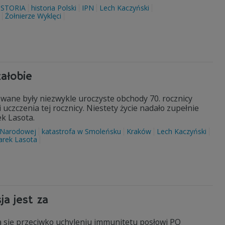
ISTORIA
historia Polski
IPN
Lech Kaczyński
Żołnierze Wyklęci
ałobie
owane były niezwykle uroczyste obchody 70. rocznicy
uczczenia tej rocznicy. Niestety życie nadało zupełnie
k Lasota.
i Narodowej
katastrofa w Smoleńsku
Kraków
Lech Kaczyński
rek Lasota
a jest za
 się przeciwko uchyleniu immunitetu posłowi PO