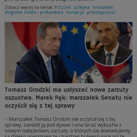
Zobacz więcej na temat:
POLSKA
polityka
immunitet
Zbigniew Ziobro
prokuratura
korupcja
przestępczość
Tomasz Grodzki ma usłyszeć nowe zarzuty
oszustwa. Marek Pęk: marszałek Senatu nie
oczyścił się z tej sprawy
- Marszałek Tomasz Grodzki nie oczyścił się z tej
sprawy, zamiótł ją pod dywan i ona teraz wybucha z
nowym natężeniem; zarzuty, o których się dowiadujemy,
są daleko poważniejsze i bardziej bulwersujące niż te