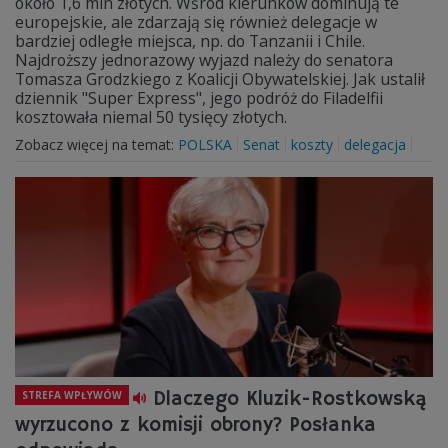
około 1,6 mln złotych. Wśród kierunków dominują te
europejskie, ale zdarzają się również delegacje w
bardziej odległe miejsca, np. do Tanzanii i Chile.
Najdroższy jednorazowy wyjazd należy do senatora
Tomasza Grodzkiego z Koalicji Obywatelskiej. Jak ustalił
dziennik "Super Express", jego podróż do Filadelfii
kosztowała niemal 50 tysięcy złotych.
Zobacz więcej na temat:
POLSKA
Senat
koszty
delegacja
Dlaczego Kluzik-Rostkowską
STREFA WPŁYWÓW
wyrzucono z komisji obrony? Posłanka