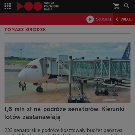
shopping_cart



SŁUCHAJ
WIĘCEJ

TOMASZ GRODZKI
1,6 mln zł na podróże senatorów. Kierunki
lotów zastanawiają
233 senatorskie podróże kosztowały budżet państwa