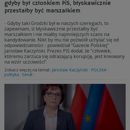
gdyby był członkiem PiS, błyskawicznie
przestałby być marszałkiem
- Gdyby taki Grodzki był w naszych szeregach, to
zapewniam, iż błyskawicznie przestałby być
marszałkiem i nie miałby najmniejszych szans na
kandydowanie. Nikt by mu nie pozwolił uchylać się od
odpowiedzialności - powiedział "Gazecie Polskiej"
Jarosław Kaczyński. Prezes PiS dodał, że "człowiek,
któremu zarzuca się odrażającą korupcję, jest kreowany
na wzór uczciwości".
Zobacz więcej na temat:
Jarosław Kaczyński
POLSKA
polityka
Senat