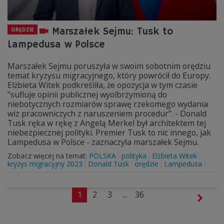
Marszałek Sejmu: Tusk to
ORĘDZIE
Lampedusa w Polsce
Marszałek Sejmu poruszyła w swoim sobotnim orędziu
temat kryzysu migracyjnego, który powrócił do Europy.
Elżbieta Witek podkreśliła, że opozycja w tym czasie
"sufluje opinii publicznej wyolbrzymioną do
niebotycznych rozmiarów sprawę rzekomego wydania
wiz pracowniczych z naruszeniem procedur". - Donald
Tusk ręka w rękę z Angelą Merkel był architektem tej
niebezpiecznej polityki. Premier Tusk to nic innego, jak
Lampedusa w Polsce - zaznaczyła marszałek Sejmu.
Zobacz więcej na temat:
POLSKA
polityka
Elżbieta Witek
kryzys migracyjny 2023
Donald Tusk
orędzie
Lampedusa
1
2
3
...
36