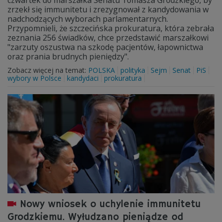
czwartek do marszałka Senatu Tomasza Grodzkiego, by
zrzekł się immunitetu i zrezygnował z kandydowania w
nadchodzących wyborach parlamentarnych.
Przypomnieli, że szczecińska prokuratura, która zebrała
zeznania 256 świadków, chce przedstawić marszałkowi
"zarzuty oszustwa na szkodę pacjentów, łapownictwa
oraz prania brudnych pieniędzy".
Zobacz więcej na temat:
POLSKA
polityka
Sejm
Senat
PiS
wybory w Polsce
kandydaci
prokuratura
Nowy wniosek o uchylenie immunitetu
Grodzkiemu. Wyłudzano pieniądze od