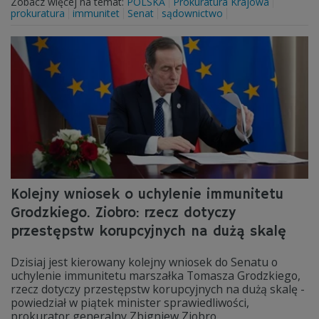
Zobacz więcej na temat:
POLSKA
Prokuratura Krajowa
prokuratura
immunitet
Senat
sądownictwo
Kolejny wniosek o uchylenie immunitetu
Grodzkiego. Ziobro: rzecz dotyczy
przestępstw korupcyjnych na dużą skalę
Dzisiaj jest kierowany kolejny wniosek do Senatu o
uchylenie immunitetu marszałka Tomasza Grodzkiego,
rzecz dotyczy przestępstw korupcyjnych na dużą skalę -
powiedział w piątek minister sprawiedliwości,
prokurator generalny Zbigniew Ziobro.