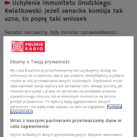
Uchylenie immunitetu Grodzkiego.
Kwiatkowski: jeżeli senacka komisja tak
uzna, to poprę taki wniosek
Senator niezależny, były minister sprawiedliwości
Krzysztof Kwiatkowski zapewnił, że jeśli senacka
komisja regulaminowa zarekomenduje uchylenie
immunitetu senatorowi Tomaszowi Grodzkiemu, to on
zagłosuje za. Chodzi o korupcję w szczecińskim szpitalu
Zdunowo.
Dbamy o Twoją prywatność
Zobacz więcej na temat:
immunitet
korupcja
służba zdrowia
My i nasi
5
partnerzy przechowujemy lub uzyskujemy dostęp do
Senat
POLSKA
polityka
informacji na urządzeniu, takich jak unikalne identyfikatory w plikach
cookie w celu przetwarzania danych osobowych. Użytkownik może
zaakceptować swoje wybory lub zarządzać nimi, klikając poniżej, jak
również skorzystać z prawa do sprzeciwu na podstawie prawnie
uzasadnionego interesu lub w dowolnym momencie na stronie
polityki prywatności. Te wybory będą sygnalizowane naszym
partnerom i nie będą miały wpływu na dane przeglądania.
Polityka
prywatności
Wraz z naszymi partnerami przetwarzamy dane w
celu zapewnienia:
Użycie dokładnych danych geolokalizacyjnych. Aktywne skanowanie