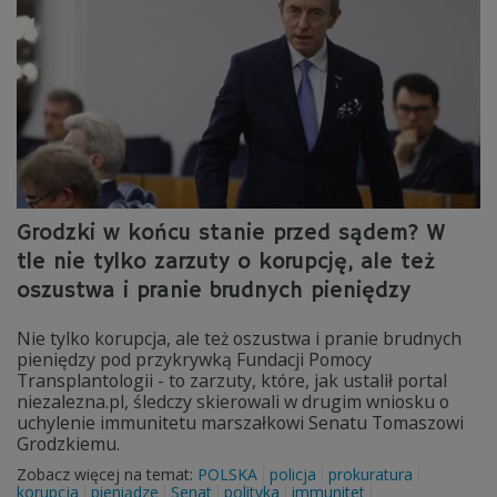
Grodzki w końcu stanie przed sądem? W
tle nie tylko zarzuty o korupcję, ale też
oszustwa i pranie brudnych pieniędzy
Nie tylko korupcja, ale też oszustwa i pranie brudnych
pieniędzy pod przykrywką Fundacji Pomocy
Transplantologii - to zarzuty, które, jak ustalił portal
niezalezna.pl, śledczy skierowali w drugim wniosku o
uchylenie immunitetu marszałkowi Senatu Tomaszowi
Grodzkiemu.
Zobacz więcej na temat:
POLSKA
policja
prokuratura
korupcja
pieniądze
Senat
polityka
immunitet