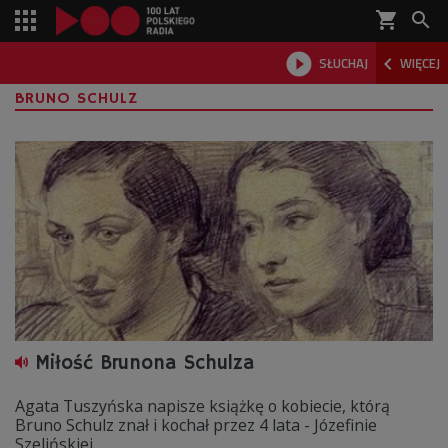
shopping_cart



SŁUCHAJ
WIĘCEJ

BRUNO SCHULZ
Miłość Brunona Schulza
Agata Tuszyńska napisze książkę o kobiecie, którą
Bruno Schulz znał i kochał przez 4 lata - Józefinie
Szelińskiej.