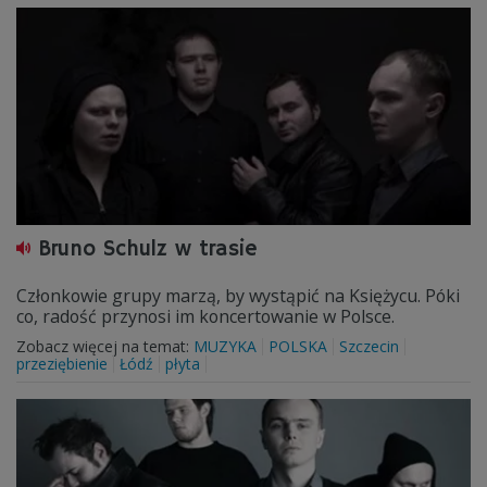
Bruno Schulz w trasie
Członkowie grupy marzą, by wystąpić na Księżycu. Póki
co, radość przynosi im koncertowanie w Polsce.
Zobacz więcej na temat:
MUZYKA
POLSKA
Szczecin
przeziębienie
Łódź
płyta