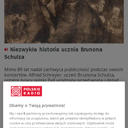
Niezwykła historia ucznia Brunona
Schulza
Mimo 89 lat nadal zachwyca publiczność podczas swoich
koncertów. Alfred Schreyer, uczeń Brunona Schulza,
ostatni żyjący polski Żyd urodzony przed wojną i dotąd
mieszkający w Drohobyczu.
Zobacz więcej na temat:
bajki
mieszkanie
wychowanie
Niemcy
Dbamy o Twoją prywatność
My i nasi
5
partnerzy przechowujemy lub uzyskujemy dostęp do
informacji na urządzeniu, takich jak unikalne identyfikatory w plikach
cookie w celu przetwarzania danych osobowych. Użytkownik może
zaakceptować swoje wybory lub zarządzać nimi, klikając poniżej, jak