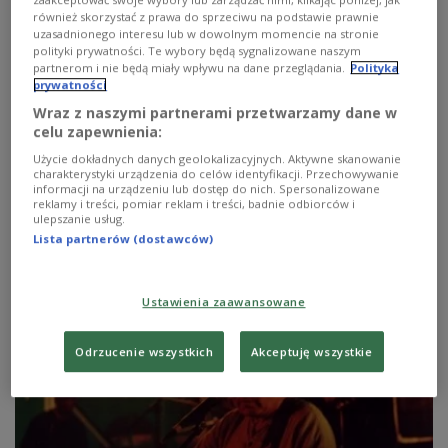
również skorzystać z prawa do sprzeciwu na podstawie prawnie
uzasadnionego interesu lub w dowolnym momencie na stronie
polityki prywatności. Te wybory będą sygnalizowane naszym
partnerom i nie będą miały wpływu na dane przeglądania.
Polityka
prywatności
Wraz z naszymi partnerami przetwarzamy dane w
celu zapewnienia:
Alfred Schreyer – uczeń Schulza
Użycie dokładnych danych geolokalizacyjnych. Aktywne skanowanie
charakterystyki urządzenia do celów identyfikacji. Przechowywanie
informacji na urządzeniu lub dostęp do nich. Spersonalizowane
Zapraszamy na drugą część audycji, której bohaterem
reklamy i treści, pomiar reklam i treści, badnie odbiorców i
będzie uczeń Brunona Schulza, ostatni żyjący polski Żyd
ulepszanie usług.
urodzony przed wojną i dotąd mieszkający w
Lista partnerów (dostawców)
Drohobyczu.
Zobacz więcej na temat:
Drohobycz
Festiwal Kultury Żydowskiej
mieszkanie
pierniki
Warszawa
Ustawienia zaawansowane
Odrzucenie wszystkich
Akceptuję wszystkie