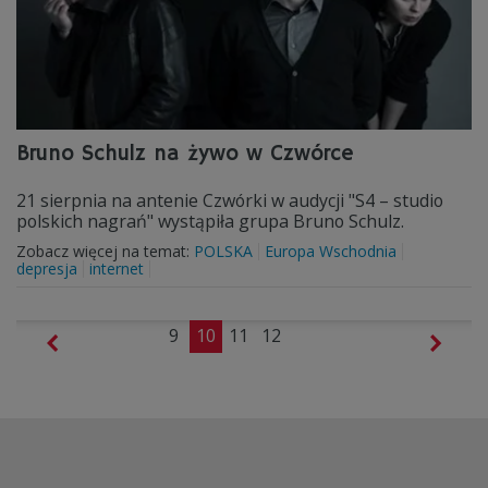
Bruno Schulz na żywo w Czwórce
21 sierpnia na antenie Czwórki w audycji "S4 – studio
polskich nagrań" wystąpiła grupa Bruno Schulz.
Zobacz więcej na temat:
POLSKA
Europa Wschodnia
depresja
internet
9
10
11
12