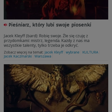
Pieśniarz, który lubi swoje piosenki
Jacek Kleyff (bard): Robię swoje. Źle się czuję z
przydomkami: mistrz, legenda. Każdy z nas ma
wszystkie talenty, tylko trzeba je odkryć.
Zobacz więcej na temat:
Jacek Kleyff
wybrane
KULTURA
Jacek Kaczmarski
Warszawa