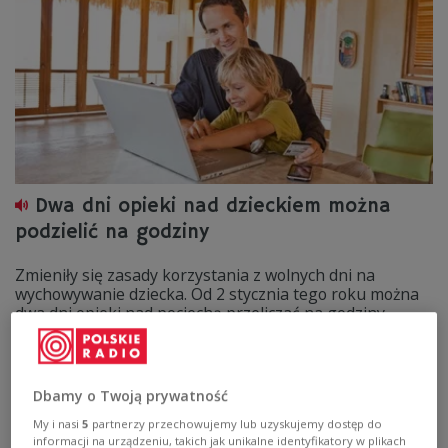
Dwa dni opieki nad dzieckiem można
podzielić na godziny
Zmieniły się zasady korzystania z wolnych dni na
wychowywanie dziecka. Od 2 stycznia tego roku można
dwa dni opieki nad pociechą przeliczać na godziny.
Zobacz więcej na temat:
urlop
urlop macierzyński
urlop wychowawczy
Dbamy o Twoją prywatność
My i nasi
5
partnerzy przechowujemy lub uzyskujemy dostęp do
informacji na urządzeniu, takich jak unikalne identyfikatory w plikach