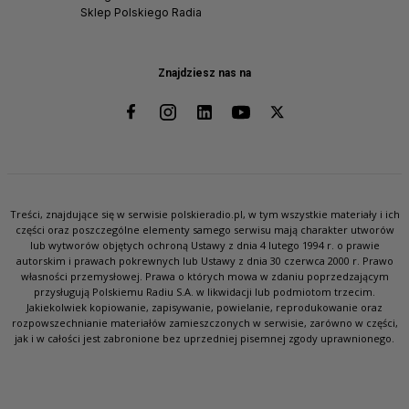
Sklep Polskiego Radia
Znajdziesz nas na
Treści, znajdujące się w serwisie polskieradio.pl, w tym wszystkie materiały i ich
części oraz poszczególne elementy samego serwisu mają charakter utworów
lub wytworów objętych ochroną Ustawy z dnia 4 lutego 1994 r. o prawie
autorskim i prawach pokrewnych lub Ustawy z dnia 30 czerwca 2000 r. Prawo
własności przemysłowej. Prawa o których mowa w zdaniu poprzedzającym
przysługują Polskiemu Radiu S.A. w likwidacji lub podmiotom trzecim.
Jakiekolwiek kopiowanie, zapisywanie, powielanie, reprodukowanie oraz
rozpowszechnianie materiałów zamieszczonych w serwisie, zarówno w części,
jak i w całości jest zabronione bez uprzedniej pisemnej zgody uprawnionego.