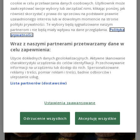
cookie w celu przetwarzania danych osobowych. Użytkownik może
zaakceptować swoje wybory lub zarządzać nimi, klikając poniżej, jak
również skorzystać z prawa do sprzeciwu na podstawie prawnie
uzasadnionego interesu lub w dowolnym momencie na stronie
polityki prywatności. Te wybory będą sygnalizowane naszym
partnerom i nie będą miały wpływu na dane przeglądania.
Polityka
prywatności
Wraz z naszymi partnerami przetwarzamy dane w
celu zapewnienia:
Dubaj – „miasto ze złota”
Użycie dokładnych danych geolokalizacyjnych. Aktywne skanowanie
charakterystyki urządzenia do celów identyfikacji. Przechowywanie
Skąpany w przepychu, gdzie bogactwo jest tak
informacji na urządzeniu lub dostęp do nich. Spersonalizowane
ekstremalne jak wiele drapaczy chmur, które się tam
reklamy i treści, pomiar reklam i treści, badnie odbiorców i
znajdują.
ulepszanie usług.
Lista partnerów (dostawców)
Zobacz więcej na temat:
Dubaj
Dziecko w drodze
podróż z dzieckiem
podróże
POLSKIE RADIO DZIECIOM
RadioDzieciom
Ustawienia zaawansowane
Odrzucenie wszystkich
Akceptuję wszystkie