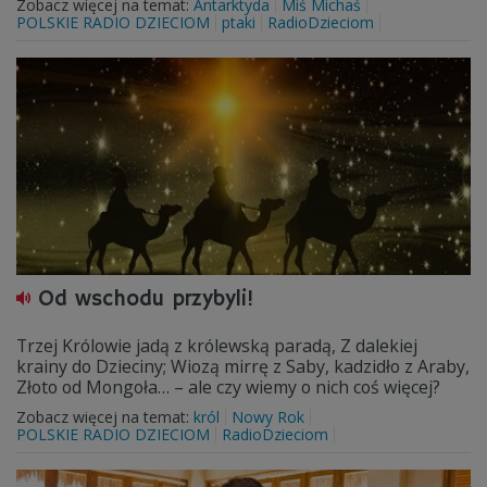
Zobacz więcej na temat:
Antarktyda
Miś Michaś
POLSKIE RADIO DZIECIOM
ptaki
RadioDzieciom
Od wschodu przybyli!
Trzej Królowie jadą z królewską paradą, Z dalekiej
krainy do Dzieciny; Wiozą mirrę z Saby, kadzidło z Araby,
Złoto od Mongoła… – ale czy wiemy o nich coś więcej?
Zobacz więcej na temat:
król
Nowy Rok
POLSKIE RADIO DZIECIOM
RadioDzieciom