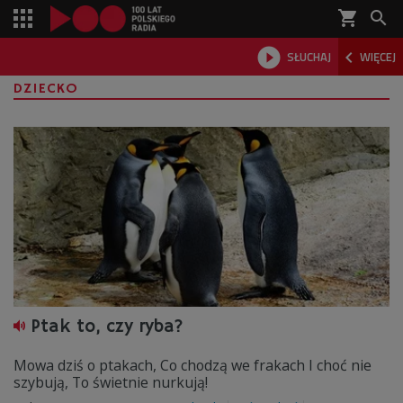
shopping_cart



SŁUCHAJ
WIĘCEJ

DZIECKO
Ptak to, czy ryba?
Mowa dziś o ptakach, Co chodzą we frakach I choć nie
szybują, To świetnie nurkują!