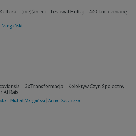
Kultura – (nie)śmieci – Festiwal Hultaj – 440 km o zmianę
ł Margański
acoviensis – 3xTransformacja – Kolektyw Czyn Społeczny –
 Al Rais.
ska
Michał Margański
Anna Dudzińska