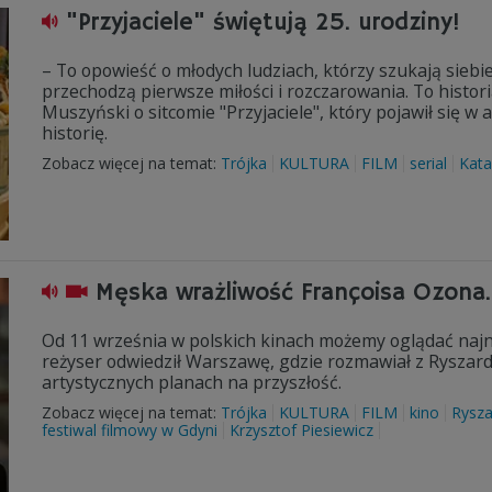
"Przyjaciele" świętują 25. urodziny!
– To opowieść o młodych ludziach, którzy szukają siebie
przechodzą pierwsze miłości i rozczarowania. To histor
Muszyński o sitcomie "Przyjaciele", który pojawił się w 
historię.
Zobacz więcej na temat:
Trójka
KULTURA
FILM
serial
Kata
Męska wrażliwość Françoisa Ozona.
Od 11 września w polskich kinach możemy oglądać najno
reżyser odwiedził Warszawę, gdzie rozmawiał z Ryszarde
artystycznych planach na przyszłość.
Zobacz więcej na temat:
Trójka
KULTURA
FILM
kino
Rysza
festiwal filmowy w Gdyni
Krzysztof Piesiewicz