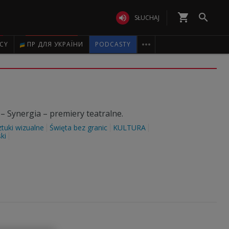
shopping_cart


SŁUCHAJ

ICY
ПР ДЛЯ УКРАЇНИ
PODCASTY
 – Synergia – premiery teatralne.
ztuki wizualne
Święta bez granic
KULTURA
ki