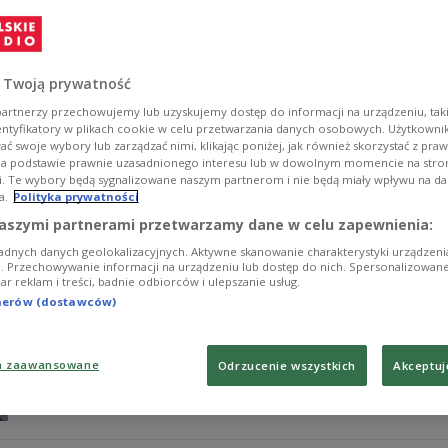
Serce Jamajki – Natalia Nykiel – Edward Hartwig – jęz
Zobacz więcej na temat:
Płyty
wystawa
sztuki wizualne
film
Agnieszka Szydłowska
Michał Margański
 Twoją prywatność
artnerzy przechowujemy lub uzyskujemy dostęp do informacji na urządzeniu, taki
entyfikatory w plikach cookie w celu przetwarzania danych osobowych. Użytkown
ć swoje wybory lub zarządzać nimi, klikając poniżej, jak również skorzystać z pra
na podstawie prawnie uzasadnionego interesu lub w dowolnym momencie na stroni
i. Te wybory będą sygnalizowane naszym partnerom i nie będą miały wpływu na d
a.
Polityka prywatności
Próba przeczekania wiatru
aszymi partnerami przetwarzamy dane w celu zapewnienia:
adnych danych geolokalizacyjnych. Aktywne skanowanie charakterystyki urządzen
Psychedelic Jet Lag – urodziny Stanisława Lema – Galer
ji. Przechowywanie informacji na urządzeniu lub dostęp do nich. Spersonalizowane
iar reklam i treści, badnie odbiorców i ulepszanie usług.
Festiwalu Polskich Filmów Fabularnych – Festiwal Górsk
tnerów (dostawców)
Zobacz więcej na temat:
wystawa
film polski
festiwal filmow
Agnieszka Obszańska
Michał Margański
a zaawansowane
Odrzucenie wszystkich
Akceptuj