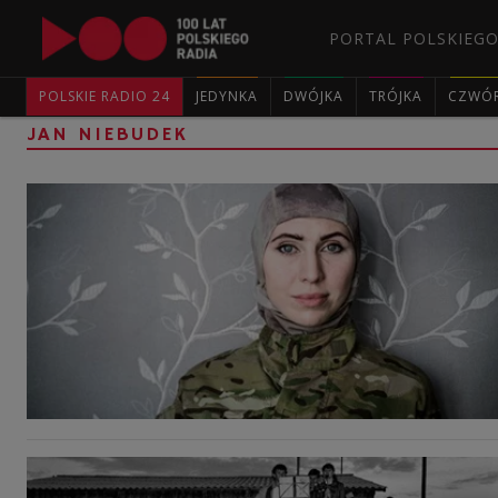
PORTAL POLSKIEGO
POLSKIE RADIO 24
JEDYNKA
DWÓJKA
TRÓJKA
CZWÓ
JAN NIEBUDEK