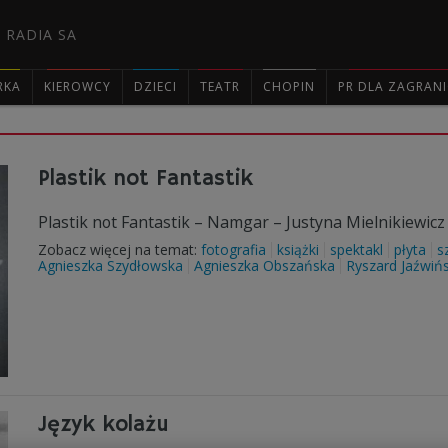
 RADIA SA
RKA
KIEROWCY
DZIECI
TEATR
CHOPIN
PR DLA ZAGRAN

Plastik not Fantastik
Plastik not Fantastik – Namgar – Justyna Mielnikiewicz
Zobacz więcej na temat:
fotografia
książki
spektakl
płyta
s
Agnieszka Szydłowska
Agnieszka Obszańska
Ryszard Jaźwińs
Język kolażu