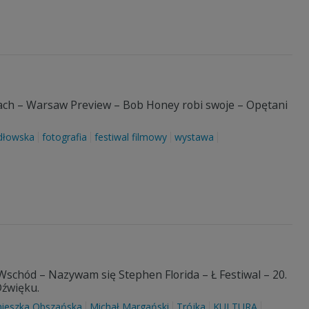
tach – Warsaw Preview – Bob Honey robi swoje – Opętani
dłowska
fotografia
festiwal filmowy
wystawa
Wschód – Nazywam się Stephen Florida – Ł Festiwal – 20.
Dźwięku.
nieszka Obszańska
Michał Margański
Trójka
KULTURA