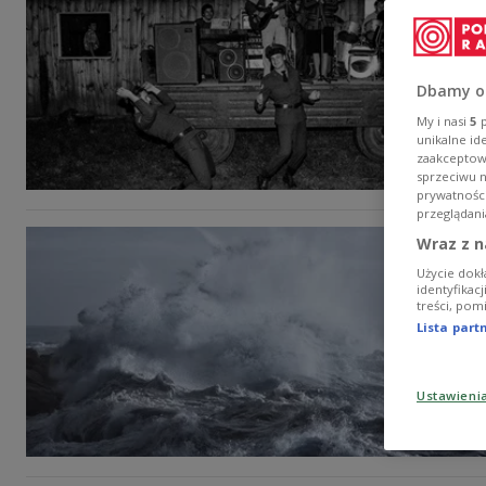
Dbamy o
My i nasi
5
p
unikalne id
zaakceptowa
sprzeciwu 
prywatnośc
przeglądani
Wraz z n
Użycie dokł
identyfikac
treści, pom
Lista par
Ustawieni