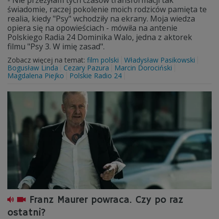
- Nie przeżyłam tych czasów transformacji tak
świadomie, raczej pokolenie moich rodziców pamięta te
realia, kiedy "Psy" wchodziły na ekrany. Moja wiedza
opiera się na opowieściach - mówiła na antenie
Polskiego Radia 24 Dominika Walo, jedna z aktorek
filmu "Psy 3. W imię zasad".
Zobacz więcej na temat:
film polski
Władysław Pasikowski
Bogusław Linda
Cezary Pazura
Marcin Dorociński
Magdalena Piejko
Polskie Radio 24
Franz Maurer powraca. Czy po raz
ostatni?