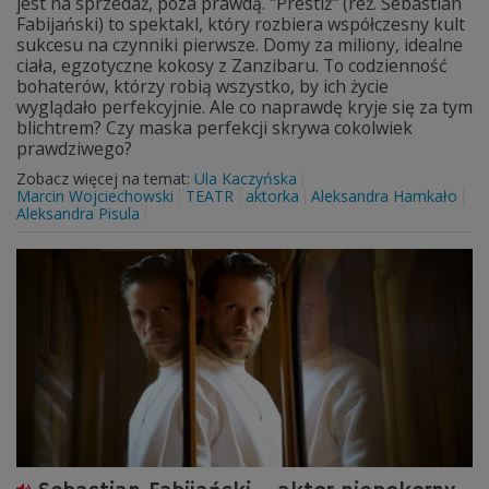
jest na sprzedaż, poza prawdą. "Prestiż" (reż. Sebastian
Fabijański) to spektakl, który rozbiera współczesny kult
sukcesu na czynniki pierwsze. Domy za miliony, idealne
ciała, egzotyczne kokosy z Zanzibaru. To codzienność
bohaterów, którzy robią wszystko, by ich życie
wyglądało perfekcyjnie. Ale co naprawdę kryje się za tym
blichtrem? Czy maska perfekcji skrywa cokolwiek
prawdziwego?
Zobacz więcej na temat:
Ula Kaczyńska
Marcin Wojciechowski
TEATR
aktorka
Aleksandra Hamkało
Aleksandra Pisula