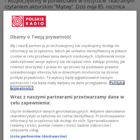
- Rozpoczęliśmy w poniedziałek w Instytucie Teatralnym
czytaniem aktorskim "Mątwy". Dziś mija 85. rocznica
śmierci Witkacego, ale w środku sezonu, 24 lutego 2025
roku, będzie 140. rocznica jego urodzin. I tu chcielibyśmy
skoncentrować nasze witkacowskie celebracje - mówił w
Dwójce Jarosław Gajewski, dyrektor Teatru Klasyki
Polskiej.
Dbamy o Twoją prywatność
Zobacz więcej na temat:
Dwójka
Stanisław Ignacy Witkiewicz
My i nasi
5
partnerzy przechowujemy lub uzyskujemy dostęp do
Katarzyna Hagmajer-Kwiatek
Teatr Klasyki Polskiej
TEATR
informacji na urządzeniu, takich jak unikalne identyfikatory w plikach
KULTURA
Instytut Teatralny im. Zbigniewa Raszewskiego
cookie w celu przetwarzania danych osobowych. Użytkownik może
debata
spektakl
monodram
jarosław gajewski
zaakceptować swoje wybory lub zarządzać nimi, klikając poniżej, jak
również skorzystać z prawa do sprzeciwu na podstawie prawnie
uzasadnionego interesu lub w dowolnym momencie na stronie
polityki prywatności. Te wybory będą sygnalizowane naszym
partnerom i nie będą miały wpływu na dane przeglądania.
Polityka
prywatności
Wraz z naszymi partnerami przetwarzamy dane w
celu zapewnienia:
Użycie dokładnych danych geolokalizacyjnych. Aktywne skanowanie
charakterystyki urządzenia do celów identyfikacji. Przechowywanie
informacji na urządzeniu lub dostęp do nich. Spersonalizowane
reklamy i treści, pomiar reklam i treści, badnie odbiorców i
ulepszanie usług.
Lista partnerów (dostawców)
"Adam" - Sebastian Fabijański i jego