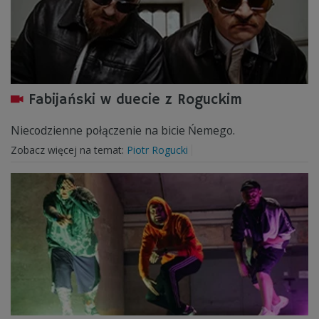
Fabijański w duecie z Roguckim
Niecodzienne połączenie na bicie Ńemego.
Zobacz więcej na temat:
Piotr Rogucki