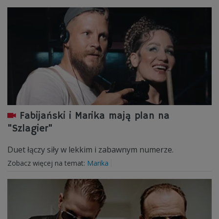
Fabijański i Marika mają plan na
"Szlagier"
Duet łączy siły w lekkim i zabawnym numerze.
Zobacz więcej na temat:
Marika