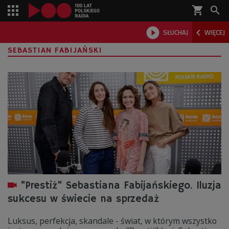
shopping_cart



SŁUCHAJ
WIĘCEJ

SEBASTIAN FABIJAŃSKI
"Prestiż" Sebastiana Fabijańskiego. Iluzja
sukcesu w świecie na sprzedaż
Luksus, perfekcja, skandale - świat, w którym wszystko