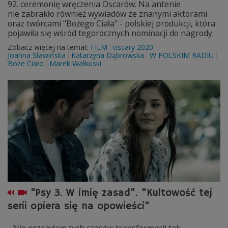
92. ceremonię wręczenia Oscarów. Na antenie
nie zabrakło również wywiadów ze znanymi aktorami
oraz twórcami "Bożego Ciała" - polskiej produkcji, która
pojawiła się wśród tegorocznych nominacji do nagrody.
Zobacz więcej na temat:
FILM
oscary 2020
Joanna Sławińska
Katarzyna Dąbrowska
W POLSKIM RADIU
Boże Ciało
Marek Wałkuski
"Psy 3. W imię zasad". "Kultowość tej
serii opiera się na opowieści"