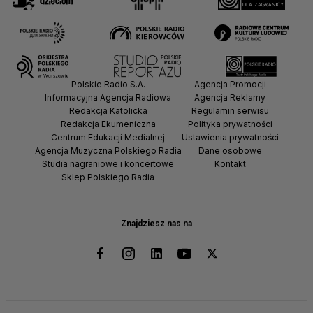
Polskie Radio S.A.
Agencja Promocji
Informacyjna Agencja Radiowa
Agencja Reklamy
Redakcja Katolicka
Regulamin serwisu
Redakcja Ekumeniczna
Polityka prywatności
Centrum Edukacji Medialnej
Ustawienia prywatności
Agencja Muzyczna Polskiego Radia
Dane osobowe
Studia nagraniowe i koncertowe
Kontakt
Sklep Polskiego Radia
Znajdziesz nas na