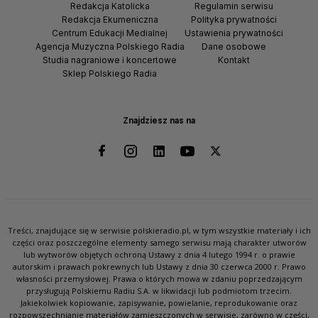
Redakcja Katolicka
Regulamin serwisu
Redakcja Ekumeniczna
Polityka prywatności
Centrum Edukacji Medialnej
Ustawienia prywatności
Agencja Muzyczna Polskiego Radia
Dane osobowe
Studia nagraniowe i koncertowe
Kontakt
Sklep Polskiego Radia
Znajdziesz nas na
Treści, znajdujące się w serwisie polskieradio.pl, w tym wszystkie materiały i ich
części oraz poszczególne elementy samego serwisu mają charakter utworów
lub wytworów objętych ochroną Ustawy z dnia 4 lutego 1994 r. o prawie
autorskim i prawach pokrewnych lub Ustawy z dnia 30 czerwca 2000 r. Prawo
własności przemysłowej. Prawa o których mowa w zdaniu poprzedzającym
przysługują Polskiemu Radiu S.A. w likwidacji lub podmiotom trzecim.
Jakiekolwiek kopiowanie, zapisywanie, powielanie, reprodukowanie oraz
rozpowszechnianie materiałów zamieszczonych w serwisie, zarówno w części,