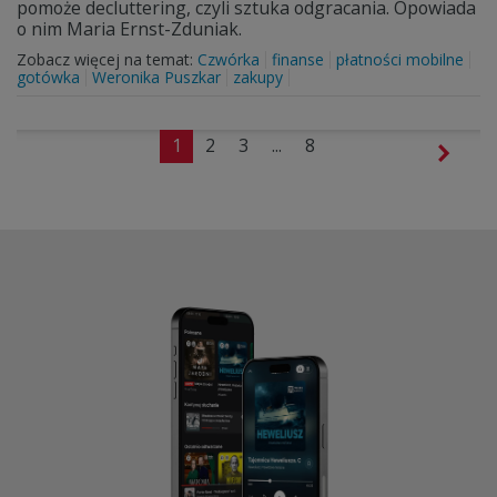
pomoże decluttering, czyli sztuka odgracania. Opowiada
o nim Maria Ernst-Zduniak.
Zobacz więcej na temat:
Czwórka
finanse
płatności mobilne
gotówka
Weronika Puszkar
zakupy
1
2
3
...
8