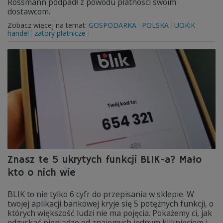
Rossmann podpadł z powodu płatności swoim
dostawcom.
Zobacz więcej na temat:
GOSPODARKA
POLSKA
UOKiK
handel
zatory płatnicze
Znasz te 5 ukrytych funkcji BLIK-a? Mało
kto o nich wie
BLIK to nie tylko 6 cyfr do przepisania w sklepie. W
twojej aplikacji bankowej kryje się 5 potężnych funkcji, o
których większość ludzi nie ma pojęcia. Pokażemy ci, jak
odzyskać pieniądze od znajomych jednym kliknięciem i,