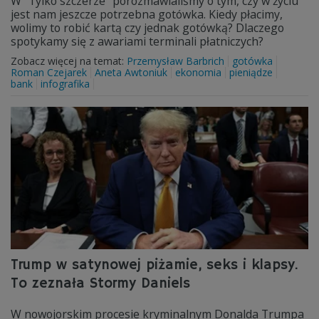
W "Tylko szczerze" porozmawialiśmy o tym, czy w życiu
jest nam jeszcze potrzebna gotówka. Kiedy płacimy,
wolimy to robić kartą czy jednak gotówką? Dlaczego
spotykamy się z awariami terminali płatniczych?
Zobacz więcej na temat:
Przemysław Barbrich
gotówka
Roman Czejarek
Aneta Awtoniuk
ekonomia
pieniądze
bank
infografika
Trump w satynowej piżamie, seks i klapsy.
To zeznała Stormy Daniels
W nowojorskim procesie kryminalnym Donalda Trumpa