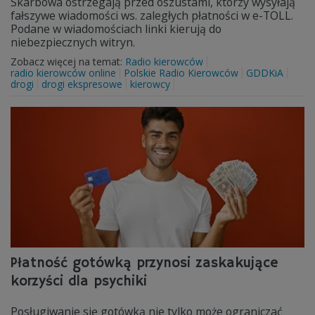
Skarbowa ostrzegają przed oszustami, którzy wysyłają
fałszywe wiadomości ws. zaległych płatności w e-TOLL.
Podane w wiadomościach linki kierują do
niebezpiecznych witryn.
Zobacz więcej na temat:
Radio kierowców
radio kierowców online
Polskie Radio Kierowców
GDDKiA
drogi
drogi ekspresowe
kierowcy
Płatność gotówką przynosi zaskakujące
korzyści dla psychiki
Posługiwanie się gotówką nie tylko może ograniczać