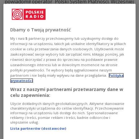
powiadomił operator Polski System Płatności. Wcześniej
informowano o problemach technicznych, które
zgłaszali użytkownicy.
Zobacz więcej na temat:
blik
blik zakupy
płatności zbliżeniowe
pieniądze
Dbamy o Twoją prywatność
My i nasi
5
partnerzy przechowujemy lub uzyskujemy dostęp do
informacji na urządzeniu, takich jak unikalne identyfikatory w plikach
cookie w celu przetwarzania danych osobowych. Użytkownik może
zaakceptować swoje wybory lub zarządzać nimi, klikając poniżej, jak
również skorzystać z prawa do sprzeciwu na podstawie prawnie
uzasadnionego interesu lub w dowolnym momencie na stronie
polityki prywatności. Te wybory będą sygnalizowane naszym
partnerom i nie będą miały wpływu na dane przeglądania.
Polityka
prywatności
Wraz z naszymi partnerami przetwarzamy dane w
celu zapewnienia:
Użycie dokładnych danych geolokalizacyjnych. Aktywne skanowanie
Zmienili telefon w terminal. Można
charakterystyki urządzenia do celów identyfikacji. Przechowywanie
przyjmować nim płatności
informacji na urządzeniu lub dostęp do nich. Spersonalizowane
reklamy i treści, pomiar reklam i treści, badnie odbiorców i
ulepszanie usług.
W aplikacji mBanku pojawiła się nowa opcja dla
Lista partnerów (dostawców)
przedsiębiorców - możliwość przyjmowania płatności