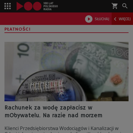
shopping_cart



SŁUCHAJ
WIĘCEJ

PŁATNOŚCI
Rachunek za wodę zapłacisz w
mObywatelu. Na razie nad morzem
Klienci Przedsiębiorstwa Wodociągów i Kanalizacji w