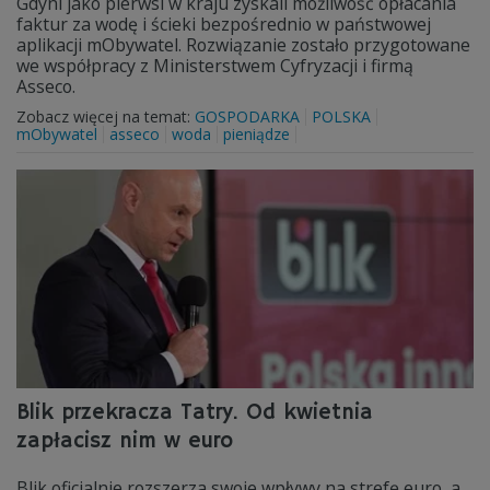
Gdyni jako pierwsi w kraju zyskali możliwość opłacania
faktur za wodę i ścieki bezpośrednio w państwowej
aplikacji mObywatel. Rozwiązanie zostało przygotowane
we współpracy z Ministerstwem Cyfryzacji i firmą
Asseco.
Zobacz więcej na temat:
GOSPODARKA
POLSKA
mObywatel
asseco
woda
pieniądze
Blik przekracza Tatry. Od kwietnia
zapłacisz nim w euro
Blik oficjalnie rozszerza swoje wpływy na strefę euro, a