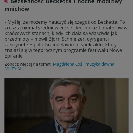
Bezsenność Becketta i nocne modlitwy
mnichów
- Myślę, ze możemy nauczyć się czegoś od Becketta. To
zresztą niemal średniowieczne idee: obraz bohaterów w
krańcowych stanach, kiedy ich ciała są właściwie jak
przedmioty – mówił Björn Schmelzer, dyrygent i
założyciel zespołu Graindelavoix, o spektaklu, który
znalazł się w tegorocznym programie festiwalu Nowe
Epifanie.
Zobacz więcej na temat:
Magdalena Łoś
muzyka dawna
MUZYKA