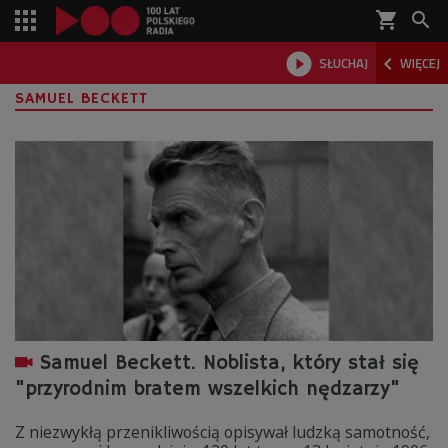
shopping_cart



SŁUCHAJ
WIĘCEJ

SAMUEL BECKETT
Samuel Beckett. Noblista, który stał się
"przyrodnim bratem wszelkich nędzarzy"
Z niezwykłą przenikliwością opisywał ludzką samotność,