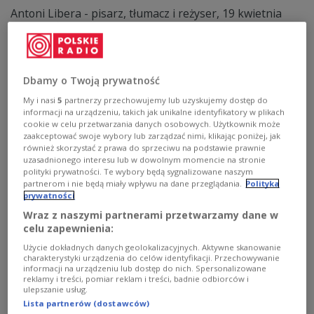
Antoni Libera - pisarz, tłumacz i reżyser, 19 kwietnia
obchodził swoje 75. urodziny. To doskonała okazja do
rozmowy o Samuelu Becketcie, czyli pisarzu niezwykle
ważnym dla jubilata. Dlaczego Beckett zachwyca i skąd
wzięła się fascynacja jego twórczością? O tym w audycji
"Strefa literatury" opowiedział sam Antoni Libera.
Dbamy o Twoją prywatność
Zobacz więcej na temat:
Antoni Libera
Dwójka
literatura
My i nasi
5
partnerzy przechowujemy lub uzyskujemy dostęp do
Małgorzata Szymankiewicz
KULTURA
informacji na urządzeniu, takich jak unikalne identyfikatory w plikach
cookie w celu przetwarzania danych osobowych. Użytkownik może
zaakceptować swoje wybory lub zarządzać nimi, klikając poniżej, jak
również skorzystać z prawa do sprzeciwu na podstawie prawnie
uzasadnionego interesu lub w dowolnym momencie na stronie
polityki prywatności. Te wybory będą sygnalizowane naszym
partnerom i nie będą miały wpływu na dane przeglądania.
Polityka
prywatności
Wraz z naszymi partnerami przetwarzamy dane w
celu zapewnienia:
Użycie dokładnych danych geolokalizacyjnych. Aktywne skanowanie
charakterystyki urządzenia do celów identyfikacji. Przechowywanie
informacji na urządzeniu lub dostęp do nich. Spersonalizowane
reklamy i treści, pomiar reklam i treści, badnie odbiorców i
Samuel Beckett: "Absurdalna egzystencja
ulepszanie usług.
Lista partnerów (dostawców)
prowadzi do nieuchronnego końca"