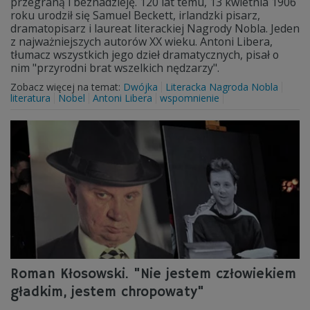
przegraną i beznadzieję. 120 lat temu, 13 kwietnia 1906
roku urodził się Samuel Beckett, irlandzki pisarz,
dramatopisarz i laureat literackiej Nagrody Nobla. Jeden
z najważniejszych autorów XX wieku. Antoni Libera,
tłumacz wszystkich jego dzieł dramatycznych, pisał o
nim "przyrodni brat wszelkich nędzarzy".
Zobacz więcej na temat:
Dwójka
Literacka Nagroda Nobla
literatura
Nobel
Antoni Libera
wspomnienie
Roman Kłosowski. "Nie jestem człowiekiem
gładkim, jestem chropowaty"