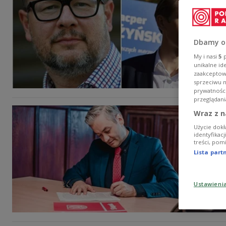
Dbamy o
My i nasi
5
p
unikalne id
zaakceptowa
sprzeciwu 
prywatnośc
przeglądani
Wraz z n
Użycie dokł
identyfikac
treści, pom
Lista par
Ustawieni