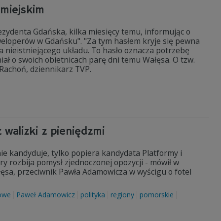
jmiejskim
ezydenta Gdańska, kilka miesięcy temu, informując o
eweloperów w Gdańsku". "Za tym hasłem kryje się pewna
a nieistniejącego układu. To hasło oznacza potrzebę
ł o swoich obietnicach parę dni temu Wałęsa. O tzw.
 Rachoń, dziennikarz TVP.
 walizki z pieniędzmi
nie kandyduje, tylko popiera kandydata Platformy i
ry rozbija pomysł zjednoczonej opozycji - mówił w
łęsa, przeciwnik Pawła Adamowicza w wyścigu o fotel
owe
Paweł Adamowicz
polityka
regiony
pomorskie