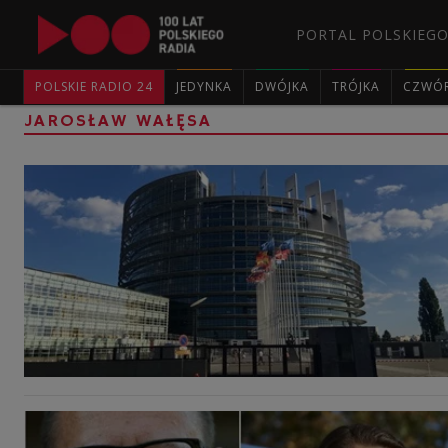
PORTAL POLSKIEGO
POLSKIE RADIO 24
JEDYNKA
DWÓJKA
TRÓJKA
CZWÓ
JAROSŁAW WAŁĘSA