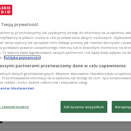
Urzędujący prezydent Paweł Adamowicz (36,7 proc.) i k
proc.) zmierzą się w drugiej turze wyborów na prezyd
badania Exit poll Ipsos dla TVP, TVN i Polsatu.
 Twoją prywatność
Zobacz więcej na temat:
POLSKA
Gdańsk
wybory samorząd
artnerzy przechowujemy lub uzyskujemy dostęp do informacji na urządzeniu, taki
entyfikatory w plikach cookie w celu przetwarzania danych osobowych. Użytkown
ć swoje wybory lub zarządzać nimi, klikając poniżej, jak również skorzystać z pra
na podstawie prawnie uzasadnionego interesu lub w dowolnym momencie na stroni
i. Te wybory będą sygnalizowane naszym partnerom i nie będą miały wpływu na d
a.
Polityka prywatności
Biedroń: tresowaliście Nowacką, by doł
aszymi partnerami przetwarzamy dane w celu zapewnienia:
adnych danych geolokalizacyjnych. Aktywne skanowanie charakterystyki urządzen
- Tresowaliście przez kilka miesięcy Barbarę Nowacką, by
ji. Przechowywanie informacji na urządzeniu lub dostęp do nich. Spersonalizowane
iar reklam i treści, badnie odbiorców i ulepszanie usług.
Obywatelskiej ma notowania takie same albo mniejsze n
Robert Biedroń, pytany o możliwość zjednoczenia partii
tnerów (dostawców)
Zobacz więcej na temat:
POLSKA
Robert Biedroń
Barbara N
Borys Budka
Dariusz Joński
a zaawansowane
Odrzucenie wszystkich
Akceptuj