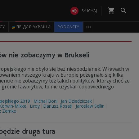
shopping_cart


SŁUCHAJ

ICY
ПР ДЛЯ УКРАЇНИ
PODCASTY
ków nie zobaczymy w Brukseli
ropejskiego nie obyło się bez niespodzianek. W ławach w
towaniem naszego kraju w Europie pożegnało się kilka
cie nie zobaczymy też takich polityków, którzy choć ze
 gronie faworytów, to nie uzyskali odpowiedniego
pejskiego 2019
Michał Boni
Jan Dziedziczak
 Korwin-Mikke
Liroy
Dariusz Rosati
Jarosław Sellin
z Zemke
będzie druga tura