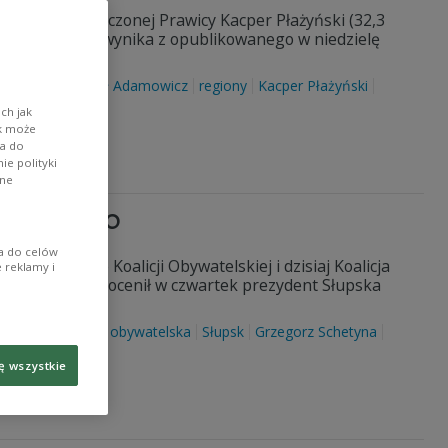
andydat Zjednoczonej Prawicy Kacper Płażyński (32,3
enta Gdańska - wynika z opublikowanego w niedzielę
owe 2018
Paweł Adamowicz
regiony
Kacper Płażyński
ch jak
ik może
wa do
e polityki
ane
ączyła do KO
ia do celów
 dołączyła do Koalicji Obywatelskiej i dzisiaj Koalicja
 reklamy i
iż wcześniej - ocenił w czwartek prezydent Słupska
 opozycyjnych.
owacka
koalicja obywatelska
Słupsk
Grzegorz Schetyna
ę wszystkie