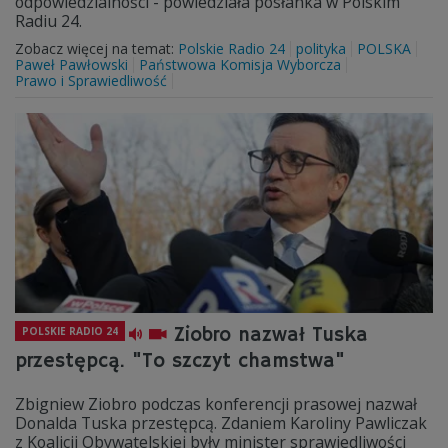
odpowiedzialności - powiedziała posłanka w Polskim
Radiu 24.
Zobacz więcej na temat:
Polskie Radio 24
polityka
POLSKA
Paweł Pawłowski
Państwowa Komisja Wyborcza
Prawo i Sprawiedliwość
Ziobro nazwał Tuska
POLSKIE RADIO 24
przestępcą. "To szczyt chamstwa"
Zbigniew Ziobro podczas konferencji prasowej nazwał
Donalda Tuska przestępcą. Zdaniem Karoliny Pawliczak
z Koalicji Obywatelskiej były minister sprawiedliwości