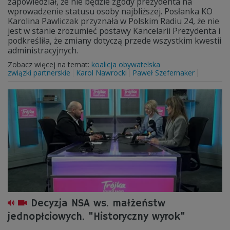
zapowiedział, że nie będzie zgody prezydenta na
wprowadzenie statusu osoby najbliższej. Posłanka KO
Karolina Pawliczak przyznała w Polskim Radiu 24, że nie
jest w stanie zrozumieć postawy Kancelarii Prezydenta i
podkreśliła, że zmiany dotyczą przede wszystkim kwestii
administracyjnych.
Zobacz więcej na temat:
koalicja obywatelska
związki partnerskie
Karol Nawrocki
Paweł Szefernaker
Decyzja NSA ws. małżeństw
jednopłciowych. "Historyczny wyrok"