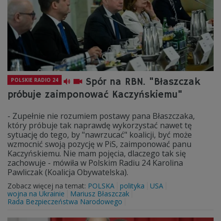
Spór na RBN. "Błaszczak
POLSKIE RADIO 24
próbuje zaimponować Kaczyńskiemu"
- Zupełnie nie rozumiem postawy pana Błaszczaka,
który próbuje tak naprawdę wykorzystać nawet tę
sytuację do tego, by "nawrzucać" koalicji, być może
wzmocnić swoją pozycję w PiS, zaimponować panu
Kaczyńskiemu. Nie mam pojęcia, dlaczego tak się
zachowuje - mówiła w Polskim Radiu 24 Karolina
Pawliczak (Koalicja Obywatelska).
Zobacz więcej na temat:
POLSKA
polityka
USA
wojna na Ukrainie
Mariusz Błaszczak
Rada Bezpieczeństwa Narodowego