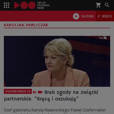
shopping_cart



SŁUCHAJ
WIĘCEJ

KAROLINA PAWLICZAK
Brak zgody na związki
POLSKIE RADIO 24
partnerskie. "Kręcą i oszukują"
Szef gabinetu Karola Nawrockiego Paweł Szefernaker