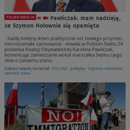
Pawliczak: mam nadzieję,
POLSKIE RADIO 24
że Szymon Hołownia się opamięta
- Każdy kolejny dzień praktycznie coś nowego przynosi,
niezrozumiałe zachowania - mówiła w Polskim Radiu 24
posłanka Koalicji Obywatelskiej Karolina Pawliczak,
komentując zamieszanie wokół marszałka Sejmu i jego
słów o zamachu stanu.
Zobacz więcej na temat:
POLSKA
polityka
Szymon Hołownia
zamach stanu