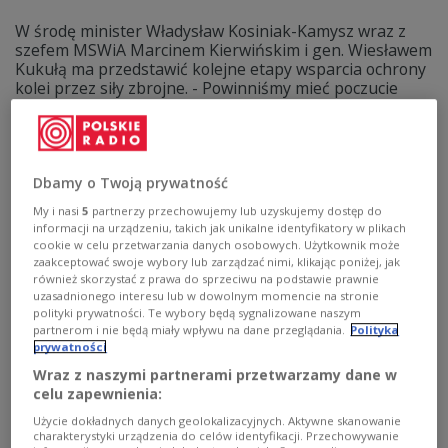
W środę minister Władysław Kosiniak-Kamysz wraz z
szefem MSWiA Marcinem Kierwińskim i gen. Wiesławem
Kukułą ma przedstawić kolejne etapy wsparcia ochrony
kolei przez siły zbrojne. - Powinniśmy mieć poczucie
tego, że Rosja jest absolutnie niebezpiecznym,
agresywnym krajem. Natomiast powinniśmy też czuć, że
jesteśmy bezpieczni - mówiła w Polskim Radiu 24
Karolina Pawliczak (KO).
Dbamy o Twoją prywatność
Zobacz więcej na temat:
koalicja obywatelska
Ministerstwo Obrony Narodowej
wojsko
sabotaż
My i nasi
5
partnerzy przechowujemy lub uzyskujemy dostęp do
informacji na urządzeniu, takich jak unikalne identyfikatory w plikach
cookie w celu przetwarzania danych osobowych. Użytkownik może
zaakceptować swoje wybory lub zarządzać nimi, klikając poniżej, jak
również skorzystać z prawa do sprzeciwu na podstawie prawnie
uzasadnionego interesu lub w dowolnym momencie na stronie
polityki prywatności. Te wybory będą sygnalizowane naszym
partnerom i nie będą miały wpływu na dane przeglądania.
Polityka
prywatności
Wraz z naszymi partnerami przetwarzamy dane w
celu zapewnienia:
Użycie dokładnych danych geolokalizacyjnych. Aktywne skanowanie
charakterystyki urządzenia do celów identyfikacji. Przechowywanie