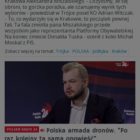
Krakowa Aleksandra Miszalskiego. - Liczyliśmy, że się
obroni, to gorzka porażka, ale szanujemy wynik tych
wyborów - powiedział w Trójce poseł KO Adrian Witczak.
- To, co wydarzyło się w Krakowie, to początek pewnej
fali. Ta fala zmiotła pana Miszalskiego przede
wszystkim jako reprezentanta Platformy Obywatelskiej.
Na koniec zmiecie Donalda Tuska - ocenił z kolei Michał
Moskal z PiS.
Zobacz więcej na temat:
Trójka
POLSKA
polityka
Kraków
Polska armada dronów. "Po
POLSKIE RADIO 24
raz kolejny ta sama opowieść"