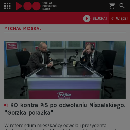
shopping_cart



SŁUCHAJ
WIĘCEJ

MICHAŁ MOSKAL
KO kontra PiS po odwołaniu Miszalskiego.
"Gorzka porażka"
W referendum mieszkańcy odwołali prezydenta