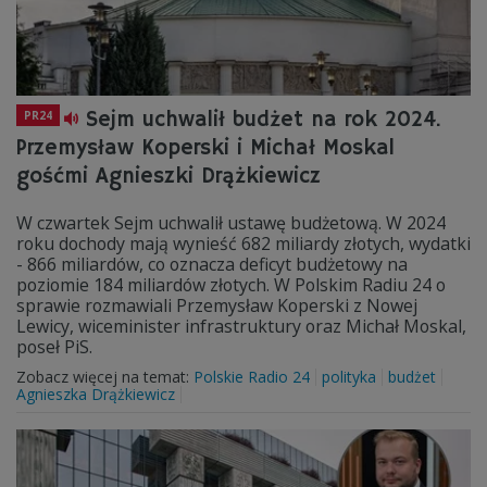
Sejm uchwalił budżet na rok 2024.
PR24
Przemysław Koperski i Michał Moskal
gośćmi Agnieszki Drążkiewicz
W czwartek Sejm uchwalił ustawę budżetową. W 2024
roku dochody mają wynieść 682 miliardy złotych, wydatki
- 866 miliardów, co oznacza deficyt budżetowy na
poziomie 184 miliardów złotych. W Polskim Radiu 24 o
sprawie rozmawiali Przemysław Koperski z Nowej
Lewicy, wiceminister infrastruktury oraz Michał Moskal,
poseł PiS.
Zobacz więcej na temat:
Polskie Radio 24
polityka
budżet
Agnieszka Drążkiewicz