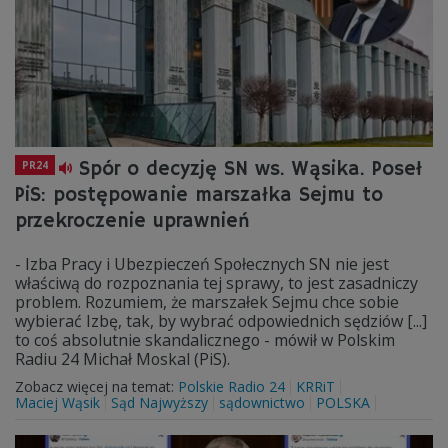
Spór o decyzję SN ws. Wąsika. Poseł
PR24
PiS: postępowanie marszałka Sejmu to
przekroczenie uprawnień
- Izba Pracy i Ubezpieczeń Społecznych SN nie jest
właściwą do rozpoznania tej sprawy, to jest zasadniczy
problem. Rozumiem, że marszałek Sejmu chce sobie
wybierać Izbę, tak, by wybrać odpowiednich sędziów [...]
to coś absolutnie skandalicznego - mówił w Polskim
Radiu 24 Michał Moskal (PiS).
Zobacz więcej na temat:
Polskie Radio 24
KRRiT
Maciej Wąsik
Sąd Najwyższy
sądownictwo
POLSKA