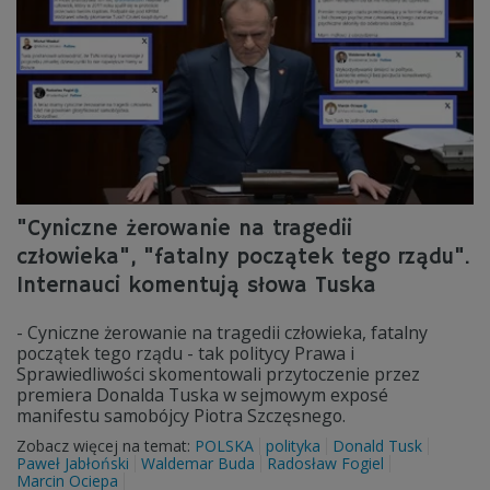
"Cyniczne żerowanie na tragedii
człowieka", "fatalny początek tego rządu".
Internauci komentują słowa Tuska
- Cyniczne żerowanie na tragedii człowieka, fatalny
początek tego rządu - tak politycy Prawa i
Sprawiedliwości skomentowali przytoczenie przez
premiera Donalda Tuska w sejmowym exposé
manifestu samobójcy Piotra Szczęsnego.
Zobacz więcej na temat:
POLSKA
polityka
Donald Tusk
Paweł Jabłoński
Waldemar Buda
Radosław Fogiel
Marcin Ociepa