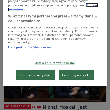
polityki prywatności. Te wybory będą sygnalizowane naszym
Morawieckiego a PiS. "Jesteśmy partią
partnerom i nie będą miały wpływu na dane przeglądania.
Polityka
normalności"
prywatności
Wraz z naszymi partnerami przetwarzamy dane w
Mateusz Morawiecki zapowiedział stworzenie
celu zapewnienia:
stowarzyszenia, które ma skupić ludzi o poglądach
Użycie dokładnych danych geolokalizacyjnych. Aktywne skanowanie
centrowych. Ten pomysł w odniesieniu do charakteru
charakterystyki urządzenia do celów identyfikacji. Przechowywanie
partii PiS w Polskim Radiu 24 skomentował Michał
informacji na urządzeniu lub dostęp do nich. Spersonalizowane
Moskal.
reklamy i treści, pomiar reklam i treści, badnie odbiorców i
ulepszanie usług.
Zobacz więcej na temat:
PiS
polityka
Mateusz Morawiecki
Lista partnerów (dostawców)
Ustawienia zaawansowane
Odrzucenie wszystkich
Akceptuję wszystkie
Michał Moskal: jest
POLSKIE RADIO 24