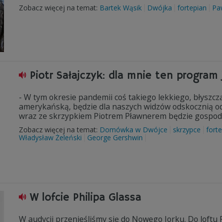
Zobacz więcej na temat:
Bartek Wąsik
Dwójka
fortepian
Pa
Piotr Sałajczyk: dla mnie ten program
- W tym okresie pandemii coś takiego lekkiego, błyszc
amerykańską, będzie dla naszych widzów odskocznią od 
wraz ze skrzypkiem Piotrem Pławnerem będzie gospod
Zobacz więcej na temat:
Domówka w Dwójce
skrzypce
fort
Władysław Żeleński
George Gershwin
W lofcie Philipa Glassa
W audycji przenieśliśmy się do Nowego Jorku. Do loftu 