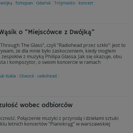
Dwójką
fortepian
Gdańsk
Trójmiasto
koncert
 Wąsik o "Miejscówce z Dwójką"
Through The Glass", czyli "Radiohead przez szkło": jest to
krywam, że dla mnie było zaskoczeniem, kiedy mogłem
 zespołów z muzyką Philipa Glassa. Jak się okazuje, obu
ista i kompozytor, o swoim koncercie w ramach
kub Kukla
Otwock
radiohead
czułość wobec odbiorców
iczność. Połączenie muzyki z przyrodą i dziełami sztuki
yklu letnich koncertów "Pianokrąg" w warszawskiej