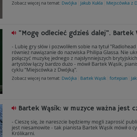
Zobacz więcej na temat:
Dwójka
Jakub Kukla
Miejscówka z 
"Mogę odlecieć gdzieś dalej". Bartek
- Lubię gry słów i pozwoliłem sobie na tytuł "Radiohead 
również nawiązanie do nazwiska Philipa Glassa. Nie u
połączyć muzykę jednego z najsłynniejszych brytyjskich
artystów łączy bardzo dużo - mówił Bartek Wąsik, pian
cyklu "Miejscówka z Dwójką".
Zobacz więcej na temat:
Dwójka
Bartek Wąsik
fortepian
Ja
Bartek Wąsik: w muzyce ważna jest 
- Cieszę się, że nareszcie będziemy mogli zaprosić publ
jest niesamowite - tak pianista Bartek Wąsik mówił o c
Królikarni.