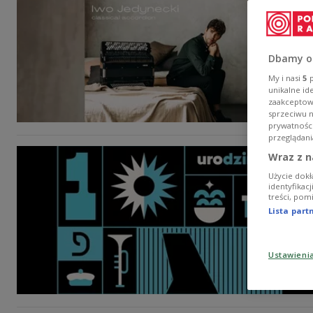
Dbamy o
My i nasi
5
p
unikalne id
zaakceptowa
sprzeciwu 
prywatnośc
przeglądani
Wraz z n
Użycie dokł
identyfikac
treści, pom
Lista par
Ustawieni