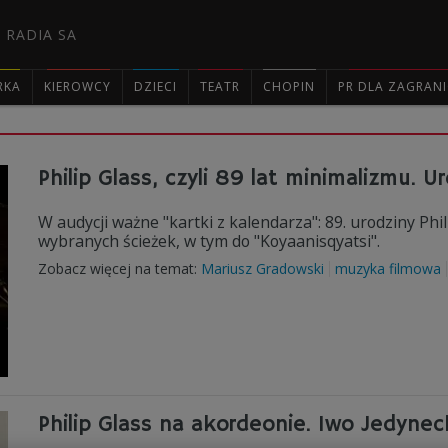
 RADIA SA
RKA
KIEROWCY
DZIECI
TEATR
CHOPIN
PR DLA ZAGRAN

Philip Glass, czyli 89 lat minimalizmu.
W audycji ważne "kartki z kalendarza": 89. urodziny Phil
wybranych ścieżek, w tym do "Koyaanisqyatsi".
Zobacz więcej na temat:
Mariusz Gradowski
muzyka filmowa
Philip Glass na akordeonie. Iwo Jedyne