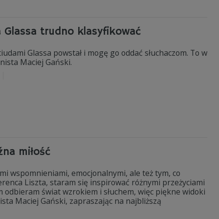
a Glassa trudno klasyfikować
 etiudami Glassa powstał i mogę go oddać słuchaczom. To w
nista Maciej Gański.
a
óźna miłość
ymi wspomnieniami, emocjonalnymi, ale też tym, co
erenca Liszta, staram się inspirować różnymi przeżyciami
im odbieram świat wzrokiem i słuchem, więc piękne widoki
ista Maciej Gański, zapraszając na najbliższą