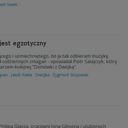
weł Siwek
 jest egzotyczny
zącego i uśmiechniętego, bo ja tak odbieram muzykę
codziennych zmagań - opowiadał Piotr Sałajczyk, który
arzem kolejnej "Domówki z Dwójką".
epian
Jakub Kukla
Dwójka
Zygmunt Stojowski
Philipa Glassa, pracowni Jona Gibsona i ulubionych