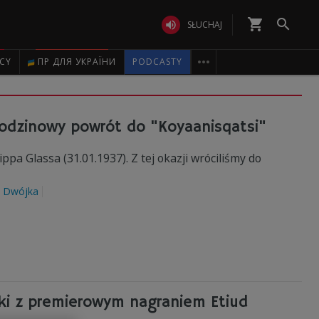
shopping_cart


SŁUCHAJ

ICY
ПР ДЛЯ УКРАЇНИ
PODCASTY
 Urodzinowy powrót do "Koyaanisqatsi"
ippa Glassa (31.01.1937). Z tej okazji wróciliśmy do
Dwójka
cki z premierowym nagraniem Etiud