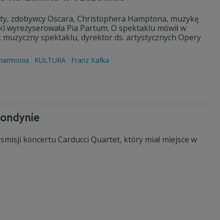
ysty, zdobywcy Oscara, Christophera Hamptona, muzykę
kl wyreżyserowała Pia Partum. O spektaklu mówił w
k muzyczny spektaklu, dyrektor ds. artystycznych Opery
lharmonia
KULTURA
Franz Kafka
Londynie
misji koncertu Carducci Quartet, który miał miejsce w