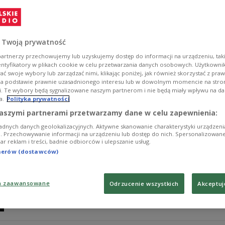
Philip Glass na akordeonie? Brzmi zaskakująco, ale wł
Jedynecki jako pierwszy w historii zarejestrował komp
kompozytora-minimalisty w autorskim opracowaniu na
Mountain Music – oficjalnym wydawnictwie kompozytora
 Twoją prywatność
akordeonowej.
artnerzy przechowujemy lub uzyskujemy dostęp do informacji na urządzeniu, taki
Zobacz więcej na temat:
Dwójka
KULTURA
muzyka współcz
entyfikatory w plikach cookie w celu przetwarzania danych osobowych. Użytkown
ć swoje wybory lub zarządzać nimi, klikając poniżej, jak również skorzystać z pra
na podstawie prawnie uzasadnionego interesu lub w dowolnym momencie na stroni
i. Te wybory będą sygnalizowane naszym partnerom i nie będą miały wpływu na d
a.
Polityka prywatności
Orkiestra Polskiego Radia na urodzi
aszymi partnerami przetwarzamy dane w celu zapewnienia:
adnych danych geolokalizacyjnych. Aktywne skanowanie charakterystyki urządzen
"Mir zenen do. Jesteśmy tutaj" - widowisko pod takim t
ji. Przechowywanie informacji na urządzeniu lub dostęp do nich. Spersonalizowane
iar reklam i treści, badnie odbiorców i ulepszanie usług.
września o godz. 17.00 - w Muzeum Historii Żydów Pols
zagra pod batutą Michała Klauzy.
tnerów (dostawców)
Zobacz więcej na temat:
W POLSKIM RADIU
Orkiestra Polsk
POLIN
MUZYKA
Michał Klauza
Kajetan Prochyra
Jacek Prz
Grzegorz Jankowski
Janusz Szymański
Marcin Masecki
Alis
a zaawansowane
Odrzucenie wszystkich
Akceptuj