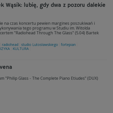
k Wąsik: lubię, gdy dwa z pozoru dalekie
ie na czas koncertu pewien margines poszukiwań i
 wykonywania tego programu w Studiu im. Witolda
certem "Radiohead Through The Glass" (5.04) Bartek
radiohead
studio Lutosławskiego
fortepian
UZYKA
KULTURA
ovena
bum "Philip Glass - The Complete Piano Etiudes" (DUX)