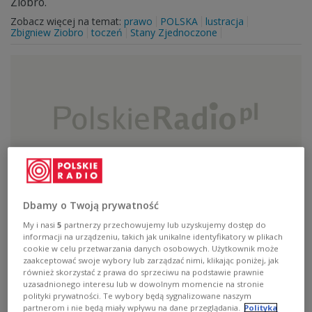
Ziobro.
Zobacz więcej na temat:
prawo
POLSKA
lustracja
Zbigniew Ziobro
toczeń
Stany Zjednoczone
Dbamy o Twoją prywatność
Poczekam z osądem
My i nasi
5
partnerzy przechowujemy lub uzyskujemy dostęp do
informacji na urządzeniu, takich jak unikalne identyfikatory w plikach
Gościem Jedynki jest ksiądz Wacław Oszajca.
cookie w celu przetwarzania danych osobowych. Użytkownik może
Zobacz więcej na temat:
Gazeta Polska
Watykan
POLSKA
zaakceptować swoje wybory lub zarządzać nimi, klikając poniżej, jak
Lublin
Rzeczpospolita
również skorzystać z prawa do sprzeciwu na podstawie prawnie
uzasadnionego interesu lub w dowolnym momencie na stronie
polityki prywatności. Te wybory będą sygnalizowane naszym
partnerom i nie będą miały wpływu na dane przeglądania.
Polityka