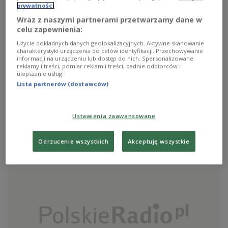
prywatności
Wraz z naszymi partnerami przetwarzamy dane w
celu zapewnienia:
Użycie dokładnych danych geolokalizacyjnych. Aktywne skanowanie
charakterystyki urządzenia do celów identyfikacji. Przechowywanie
informacji na urządzeniu lub dostęp do nich. Spersonalizowane
reklamy i treści, pomiar reklam i treści, badnie odbiorców i
ulepszanie usług.
Lista partnerów (dostawców)
Wieści z OFE
Ustawienia zaawansowane
Gościem Jedynki jest Prezes Zakładu Ubezpieczeń
Społecznych - Aleksandra Wiktorow.
Odrzucenie wszystkich
Akceptuję wszystkie
Zobacz więcej na temat:
emerytura
pieniądze
OFE
firma
ZUS