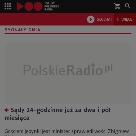
shopping_cart



SŁUCHAJ
WIĘCEJ

SYGNAŁY DNIA
Sądy 24-godzinne już za dwa i pół
miesiąca
Gościem jedynki jest minister sprawiedliwości Zbigniew