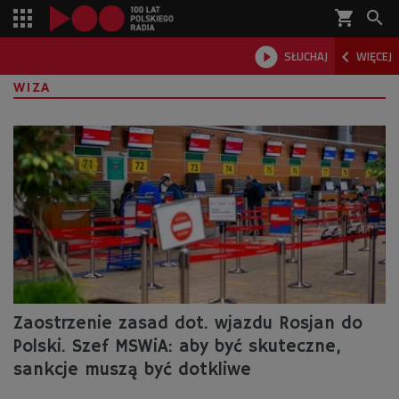
shopping_cart



SŁUCHAJ
WIĘCEJ

WIZA
Zaostrzenie zasad dot. wjazdu Rosjan do
Polski. Szef MSWiA: aby być skuteczne,
sankcje muszą być dotkliwe