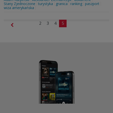
Stany Zjednoczone
turystyka
granica
ranking
paszport
wiza amerykańska
2
3
4
5