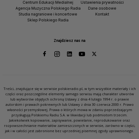
Centrum Edukacji Medialnej
Ustawienia prywatności
Agencja Muzyczna Polskiego Radia
Dane osobowe
Studia nagraniowe i koncertowe
Kontakt
Sklep Polskiego Radia
Znajdziesz nas na
Treści, znajdujące się w serwisie polskieradio.pl, w tym wszystkie materiały i ich
części oraz poszczególne elementy samego serwisu mają charakter utworów
lub wytworów objętych ochroną Ustawy z dnia 4 lutego 1994 r. o prawie
autorskim i prawach pokrewnych lub Ustawy z dnia 30 czerwca 2000 r. Prawo
własności przemysłowej. Prawa o których mowa w zdaniu poprzedzającym
przysługują Polskiemu Radiu S.A. w likwidacji lub podmiotom trzecim.
Jakiekolwiek kopiowanie, zapisywanie, powielanie, reprodukowanie oraz
rozpowszechnianie materiałów zamieszczonych w serwisie, zarówno w części,
jak i w całości jest zabronione bez uprzedniej pisemnej zgody uprawnionego.