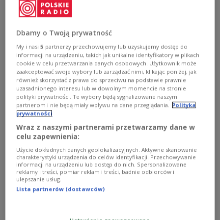
wspólną propozycję ws. wiz dla Rosjan
- Będziemy dążyć do wypracowania unijnego
Dbamy o Twoją prywatność
konsensusu; jeszcze w godzinach nocnych będziemy
pracować nad przedstawieniem wspólnych propozycji -
My i nasi
5
partnerzy przechowujemy lub uzyskujemy dostęp do
poinformował w Pradze minister spraw zagranicznych
informacji na urządzeniu, takich jak unikalne identyfikatory w plikach
Zbigniew Rau, po spotkaniu z szefami MSZ krajów,
cookie w celu przetwarzania danych osobowych. Użytkownik może
zaakceptować swoje wybory lub zarządzać nimi, klikając poniżej, jak
chcących wstrzymania wydawania obywatelom Rosji wiz
również skorzystać z prawa do sprzeciwu na podstawie prawnie
turystycznych.
uzasadnionego interesu lub w dowolnym momencie na stronie
Zobacz więcej na temat:
ŚWIAT
Zbigniew Rau
polityki prywatności. Te wybory będą sygnalizowane naszym
Unia Europejska
Rosja
wojna na Ukrainie
partnerom i nie będą miały wpływu na dane przeglądania.
Polityka
prywatności
Wraz z naszymi partnerami przetwarzamy dane w
celu zapewnienia:
Użycie dokładnych danych geolokalizacyjnych. Aktywne skanowanie
charakterystyki urządzenia do celów identyfikacji. Przechowywanie
informacji na urządzeniu lub dostęp do nich. Spersonalizowane
reklamy i treści, pomiar reklam i treści, badnie odbiorców i
ulepszanie usług.
Lista partnerów (dostawców)