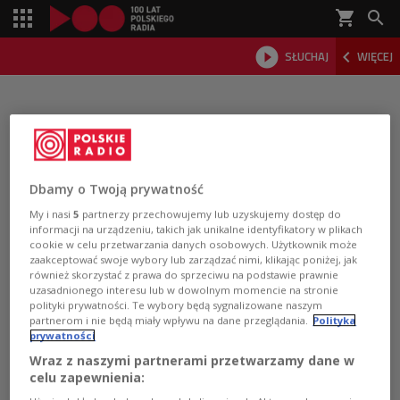
shopping_cart



SŁUCHAJ
WIĘCEJ

Dbamy o Twoją prywatność
My i nasi
5
partnerzy przechowujemy lub uzyskujemy dostęp do
informacji na urządzeniu, takich jak unikalne identyfikatory w plikach
cookie w celu przetwarzania danych osobowych. Użytkownik może
zaakceptować swoje wybory lub zarządzać nimi, klikając poniżej, jak
również skorzystać z prawa do sprzeciwu na podstawie prawnie
uzasadnionego interesu lub w dowolnym momencie na stronie
polityki prywatności. Te wybory będą sygnalizowane naszym
partnerom i nie będą miały wpływu na dane przeglądania.
Polityka
Pobierz aplikację Polskie Radio
prywatności
Wraz z naszymi partnerami przetwarzamy dane w
celu zapewnienia:
Google Play
App Store