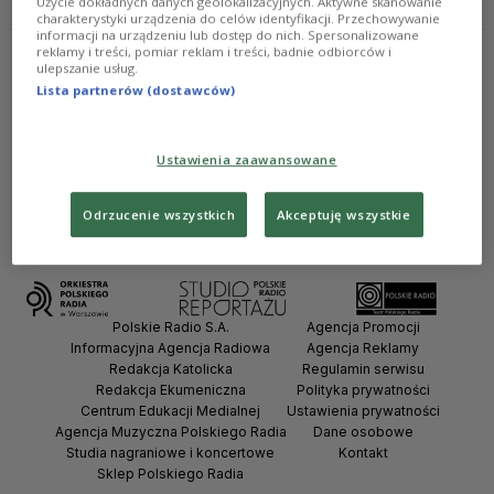
Użycie dokładnych danych geolokalizacyjnych. Aktywne skanowanie
charakterystyki urządzenia do celów identyfikacji. Przechowywanie
informacji na urządzeniu lub dostęp do nich. Spersonalizowane
reklamy i treści, pomiar reklam i treści, badnie odbiorców i
ulepszanie usług.
Lista partnerów (dostawców)
Ustawienia zaawansowane
Odrzucenie wszystkich
Akceptuję wszystkie
Polskie Radio S.A.
Agencja Promocji
Informacyjna Agencja Radiowa
Agencja Reklamy
Redakcja Katolicka
Regulamin serwisu
Redakcja Ekumeniczna
Polityka prywatności
Centrum Edukacji Medialnej
Ustawienia prywatności
Agencja Muzyczna Polskiego Radia
Dane osobowe
Studia nagraniowe i koncertowe
Kontakt
Sklep Polskiego Radia